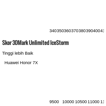
340
350
360
370
380
390
400
41
Skor 3DMark Unlimited IceStorm
Tinggi lebih Baik
Huawei Honor 7X
9500
10000
10500
11000
11