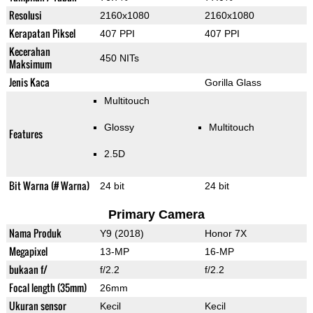
Resolusi
2160x1080
2160x1080
Kerapatan Piksel
407 PPI
407 PPI
Kecerahan
450 NITs
Maksimum
Jenis Kaca
Gorilla Glass
Multitouch
Glossy
Multitouch
Features
2.5D
Bit Warna (# Warna)
24 bit
24 bit
Primary Camera
Nama Produk
Y9 (2018)
Honor 7X
Megapixel
13-MP
16-MP
bukaan f/
f/2.2
f/2.2
Focal length (35mm)
26mm
Ukuran sensor
Kecil
Kecil