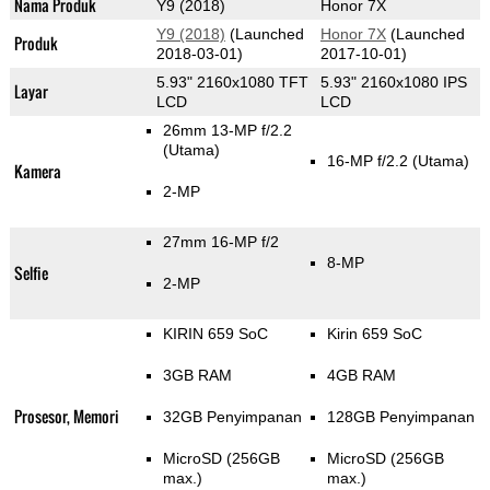
Nama Produk
Y9 (2018)
Honor 7X
Y9 (2018)
(Launched
Honor 7X
(Launched
Produk
2018-03-01)
2017-10-01)
5.93" 2160x1080 TFT
5.93" 2160x1080 IPS
Layar
LCD
LCD
26mm 13-MP f/2.2
(Utama)
16-MP f/2.2
(Utama)
Kamera
2-MP
27mm 16-MP f/2
8-MP
Selfie
2-MP
KIRIN 659 SoC
Kirin 659 SoC
3GB RAM
4GB RAM
Prosesor, Memori
32GB Penyimpanan
128GB Penyimpanan
MicroSD (256GB
MicroSD (256GB
max.)
max.)