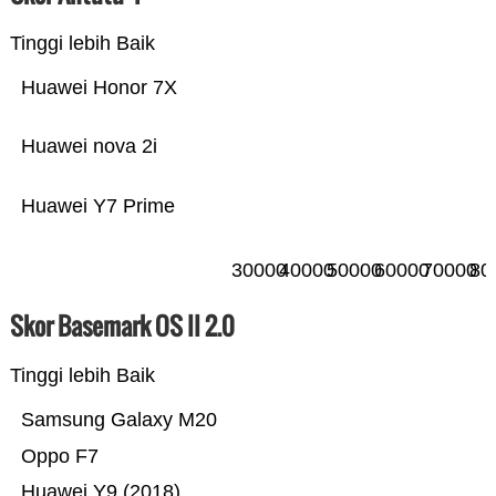
Tinggi lebih Baik
Huawei Honor 7X
Huawei nova 2i
Huawei Y7 Prime
30000
40000
50000
60000
70000
80
Skor Basemark OS II 2.0
Tinggi lebih Baik
Samsung Galaxy M20
Oppo F7
Huawei Y9 (2018)