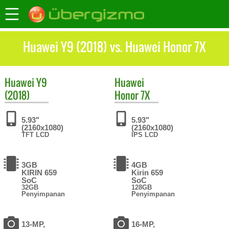
Huawei Y9 (2018) vs. Huawei Honor 7X
Huawei
Y9
Huawei
(2018)
Honor 7X
5.93"
5.93"
(2160x1080)
(2160x1080)
TFT LCD
IPS LCD
3GB
4GB
KIRIN 659
Kirin 659
SoC
SoC
32GB
128GB
Penyimpanan
Penyimpanan
13-MP,
16-MP,