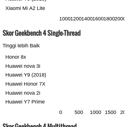
Xiaomi Mi A2 Lite
1000
1200
1400
1600
1800
2000
Skor Geekbench 4 Single-Thread
Tinggi lebih Baik
Honor 8x
Huawei nova 3i
Huawei Y9 (2018)
Huawei Honor 7X
Huawei nova 2i
Huawei Y7 Prime
0
500
1000
1500
20
Skor Geekbench 4 Multithread