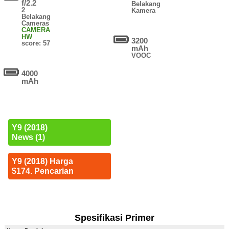
f/2.2
Belakang
2
Kamera
Belakang
Cameras
CAMERA
HW
3200
score: 57
mAh
VOOC
4000
mAh
Y9 (2018)
News (1)
Y9 (2018) Harga
$174. Pencarian
Spesifikasi Primer