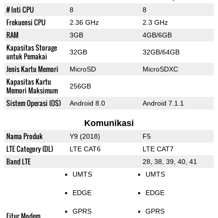
# Inti CPU
8
8
Frekuensi CPU
2.36 GHz
2.3 GHz
RAM
3GB
4GB/6GB
Kapasitas Storage
32GB
32GB/64GB
untuk Pemakai
Jenis Kartu Memori
MicroSD
MicroSDXC
Kapasitas Kartu
256GB
Memori Maksimum
Sistem Operasi (OS)
Android 8.0
Android 7.1.1
Komunikasi
Nama Produk
Y9 (2018)
F5
LTE Category (DL)
LTE CAT6
LTE CAT7
Band LTE
28, 38, 39, 40, 41
UMTS
UMTS
EDGE
EDGE
GPRS
GPRS
Fitur Modem