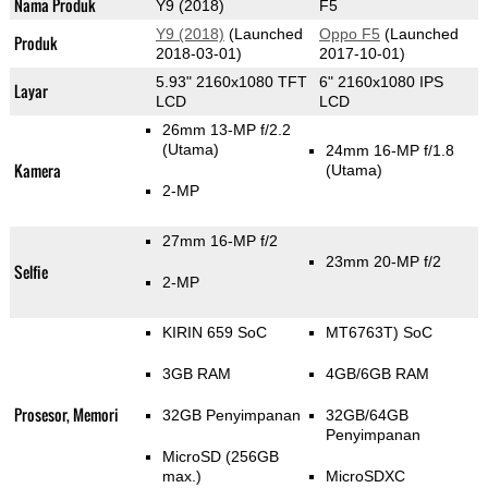
Nama Produk
Y9 (2018)
F5
Y9 (2018)
(Launched
Oppo F5
(Launched
Produk
2018-03-01)
2017-10-01)
5.93" 2160x1080 TFT
6" 2160x1080 IPS
Layar
LCD
LCD
26mm 13-MP f/2.2
(Utama)
24mm 16-MP f/1.8
Kamera
(Utama)
2-MP
27mm 16-MP f/2
23mm 20-MP f/2
Selfie
2-MP
KIRIN 659 SoC
MT6763T) SoC
3GB RAM
4GB/6GB RAM
Prosesor, Memori
32GB Penyimpanan
32GB/64GB
Penyimpanan
MicroSD (256GB
max.)
MicroSDXC