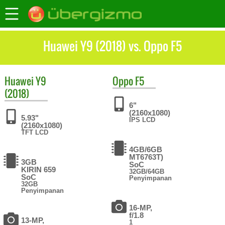
Huawei Y9 (2018) vs. Oppo F5
Huawei
Y9
Oppo
F5
(2018)
6"
(2160x1080)
5.93"
IPS LCD
(2160x1080)
TFT LCD
4GB/6GB
MT6763T)
3GB
SoC
KIRIN 659
32GB/64GB
SoC
Penyimpanan
32GB
Penyimpanan
16-MP,
f/1.8
13-MP,
1