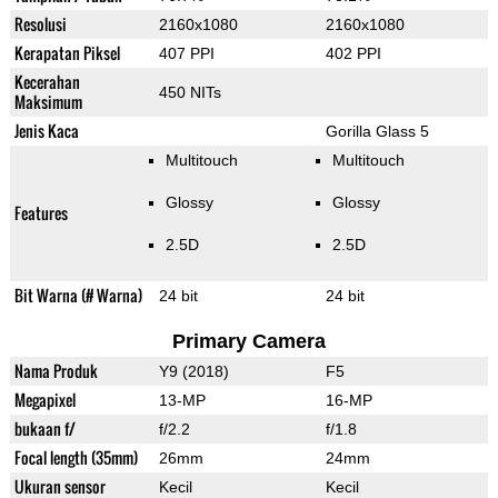
Resolusi
2160x1080
2160x1080
Kerapatan Piksel
407 PPI
402 PPI
Kecerahan
450 NITs
Maksimum
Jenis Kaca
Gorilla Glass 5
Multitouch
Multitouch
Glossy
Glossy
Features
2.5D
2.5D
Bit Warna (# Warna)
24 bit
24 bit
Primary Camera
Nama Produk
Y9 (2018)
F5
Megapixel
13-MP
16-MP
bukaan f/
f/2.2
f/1.8
Focal length (35mm)
26mm
24mm
Ukuran sensor
Kecil
Kecil