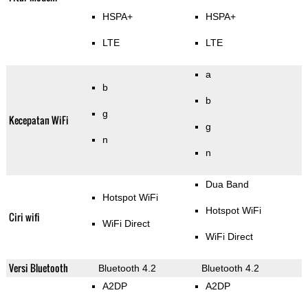
HSPA+
HSPA+
LTE
LTE
a
b
b
g
Kecepatan WiFi
g
n
n
Dua Band
Hotspot WiFi
Hotspot WiFi
Ciri wifi
WiFi Direct
WiFi Direct
Versi Bluetooth
Bluetooth 4.2
Bluetooth 4.2
A2DP
A2DP