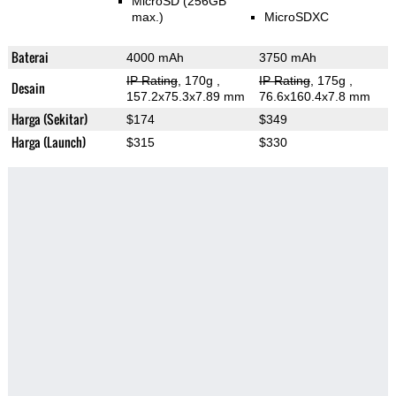
MicroSD (256GB
max.)
MicroSDXC
Baterai
4000 mAh
3750 mAh
IP Rating
, 170g
,
IP Rating
, 175g
,
Desain
157.2x75.3x7.89 mm
76.6x160.4x7.8 mm
Harga (Sekitar)
$174
$349
Harga (Launch)
$315
$330