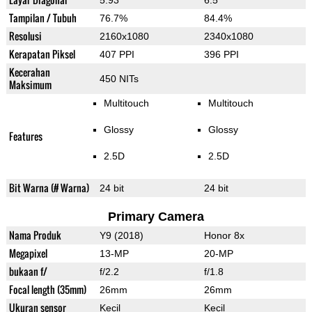
5.93"
6.5"
Tampilan / Tubuh
76.7%
84.4%
Resolusi
2160x1080
2340x1080
Kerapatan Piksel
407 PPI
396 PPI
Kecerahan
450 NITs
Maksimum
Multitouch
Multitouch
Glossy
Glossy
Features
2.5D
2.5D
Bit Warna (# Warna)
24 bit
24 bit
Primary Camera
Nama Produk
Y9 (2018)
Honor 8x
Megapixel
13-MP
20-MP
bukaan f/
f/2.2
f/1.8
Focal length (35mm)
26mm
26mm
Ukuran sensor
Kecil
Kecil