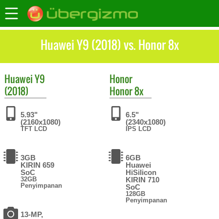
Huawei Y9 (2018) vs. Honor 8x
Huawei
Y9
Honor
(2018)
Honor 8x
5.93"
6.5"
(2160x1080)
(2340x1080)
TFT LCD
IPS LCD
3GB
6GB
KIRIN 659
Huawei
SoC
HiSilicon
32GB
KIRIN 710
Penyimpanan
SoC
128GB
Penyimpanan
13-MP,