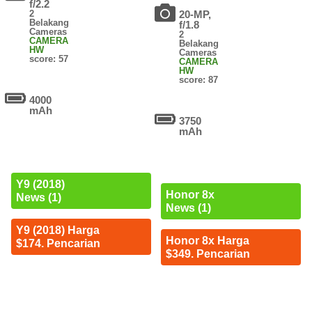
f/2.2
2
20-MP,
Belakang
f/1.8
Cameras
2
CAMERA
Belakang
HW
Cameras
score: 57
CAMERA
HW
score: 87
4000
mAh
3750
mAh
Y9 (2018)
Honor 8x
News (1)
News (1)
Y9 (2018) Harga
Honor 8x Harga
$174. Pencarian
$349. Pencarian