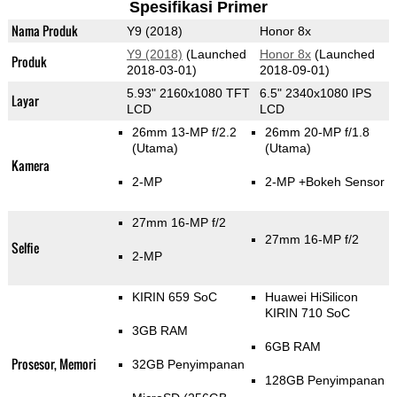
Spesifikasi Primer
Nama Produk
Y9 (2018)
Honor 8x
Y9 (2018)
(Launched
Honor 8x
(Launched
Produk
2018-03-01)
2018-09-01)
5.93" 2160x1080 TFT
6.5" 2340x1080 IPS
Layar
LCD
LCD
26mm 13-MP f/2.2
26mm 20-MP f/1.8
(Utama)
(Utama)
Kamera
2-MP
2-MP
+Bokeh Sensor
27mm 16-MP f/2
27mm 16-MP f/2
Selfie
2-MP
KIRIN 659 SoC
Huawei HiSilicon
KIRIN 710 SoC
3GB RAM
6GB RAM
Prosesor, Memori
32GB Penyimpanan
128GB Penyimpanan