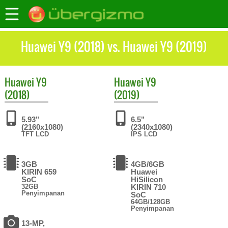
Huawei Y9 (2018) vs. Huawei Y9 (2019)
Huawei
Y9
Huawei
Y9
(2018)
(2019)
5.93"
6.5"
(2160x1080)
(2340x1080)
TFT LCD
IPS LCD
3GB
4GB/6GB
KIRIN 659
Huawei
SoC
HiSilicon
32GB
KIRIN 710
Penyimpanan
SoC
64GB/128GB
Penyimpanan
13-MP,