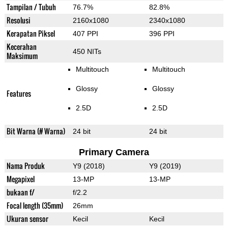
Tampilan / Tubuh
76.7%
82.8%
Resolusi
2160x1080
2340x1080
Kerapatan Piksel
407 PPI
396 PPI
Kecerahan
450 NITs
Maksimum
Multitouch
Multitouch
Glossy
Glossy
Features
2.5D
2.5D
Bit Warna (# Warna)
24 bit
24 bit
Primary Camera
Nama Produk
Y9 (2018)
Y9 (2019)
Megapixel
13-MP
13-MP
bukaan f/
f/2.2
Focal length (35mm)
26mm
Ukuran sensor
Kecil
Kecil