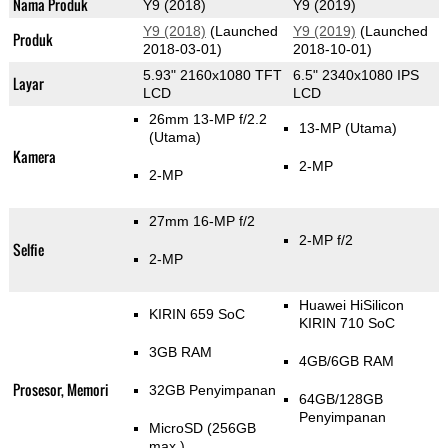
Nama Produk
Y9 (2018)
Y9 (2019)
Y9 (2018)
(Launched
Y9 (2019)
(Launched
Produk
2018-03-01)
2018-10-01)
5.93" 2160x1080 TFT
6.5" 2340x1080 IPS
Layar
LCD
LCD
26mm 13-MP f/2.2
13-MP
(Utama)
(Utama)
Kamera
2-MP
2-MP
27mm 16-MP f/2
2-MP f/2
Selfie
2-MP
Huawei HiSilicon
KIRIN 659 SoC
KIRIN 710 SoC
3GB RAM
4GB/6GB RAM
Prosesor, Memori
32GB Penyimpanan
64GB/128GB
Penyimpanan
MicroSD (256GB
max.)