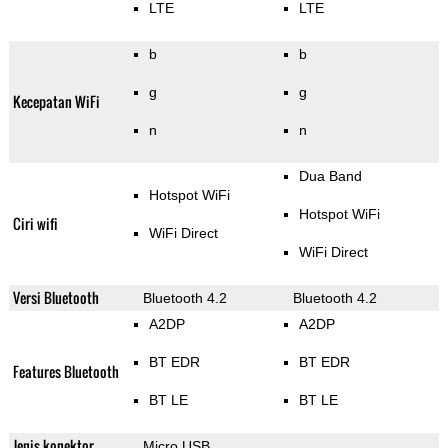
LTE
LTE
b
b
g
g
Kecepatan WiFi
n
n
Dua Band
Hotspot WiFi
Hotspot WiFi
Ciri wifi
WiFi Direct
WiFi Direct
Versi Bluetooth
Bluetooth 4.2
Bluetooth 4.2
A2DP
A2DP
BT EDR
BT EDR
Features Bluetooth
BT LE
BT LE
Jenis konektor
Micro USB