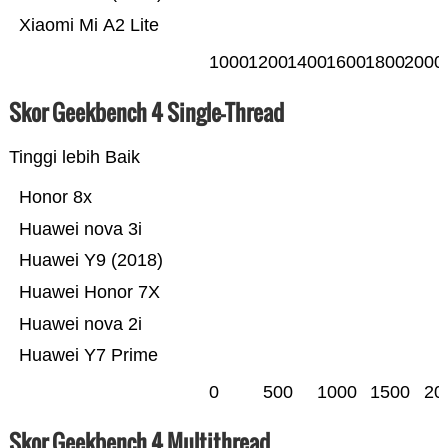
Xiaomi Mi A2 Lite
1000
1200
1400
1600
1800
2000
Skor Geekbench 4 Single-Thread
Tinggi lebih Baik
Honor 8x
Huawei nova 3i
Huawei Y9 (2018)
Huawei Honor 7X
Huawei nova 2i
Huawei Y7 Prime
0
500
1000
1500
20
Skor Geekbench 4 Multithread