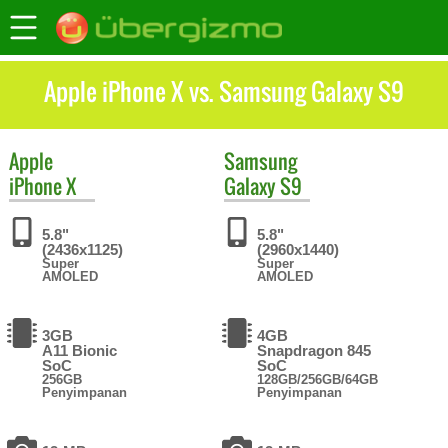
Apple iPhone X vs. Samsung Galaxy S9
Apple
Samsung
iPhone X
Galaxy S9
5.8"
5.8"
(2436x1125)
(2960x1440)
Super
Super
AMOLED
AMOLED
3GB
4GB
A11 Bionic
Snapdragon 845
SoC
SoC
256GB
128GB/256GB/64GB
Penyimpanan
Penyimpanan