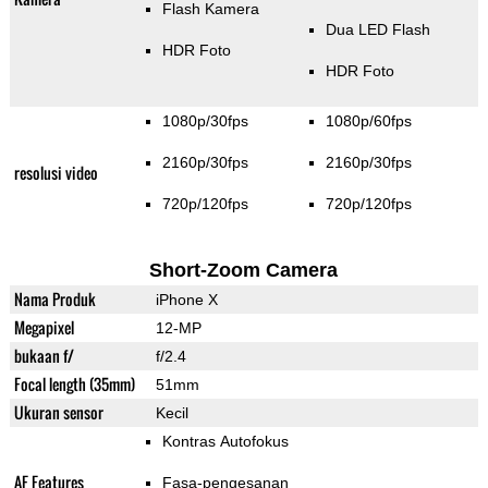
Flash Kamera
Dua LED Flash
HDR Foto
HDR Foto
1080p/30fps
1080p/60fps
2160p/30fps
2160p/30fps
resolusi video
720p/120fps
720p/120fps
Short-Zoom Camera
Nama Produk
iPhone X
Megapixel
12-MP
bukaan f/
f/2.4
Focal length (35mm)
51mm
Ukuran sensor
Kecil
Kontras Autofokus
AF Features
Fasa-pengesanan