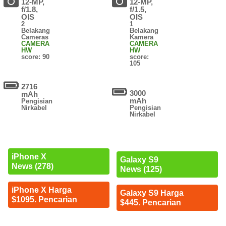
12-MP,
12-MP,
f/1.8,
f/1.5,
OIS
OIS
2
1
Belakang
Belakang
Cameras
Kamera
CAMERA
CAMERA
HW
HW
score: 90
score:
105
2716
3000
mAh
mAh
Pengisian
Nirkabel
Pengisian
Nirkabel
iPhone X
Galaxy S9
News (278)
News (125)
iPhone X Harga
Galaxy S9 Harga
$1095. Pencarian
$445. Pencarian