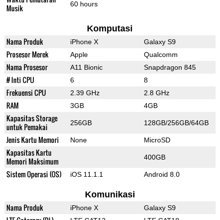
60 hours
Musik
Komputasi
Nama Produk
iPhone X
Galaxy S9
Prosesor Merek
Apple
Qualcomm
Nama Prosesor
A11 Bionic
Snapdragon 845
# Inti CPU
6
8
Frekuensi CPU
2.39 GHz
2.8 GHz
RAM
3GB
4GB
Kapasitas Storage
256GB
128GB/256GB/64GB
untuk Pemakai
Jenis Kartu Memori
None
MicroSD
Kapasitas Kartu
400GB
Memori Maksimum
Sistem Operasi (OS)
iOS 11.1.1
Android 8.0
Komunikasi
Nama Produk
iPhone X
Galaxy S9