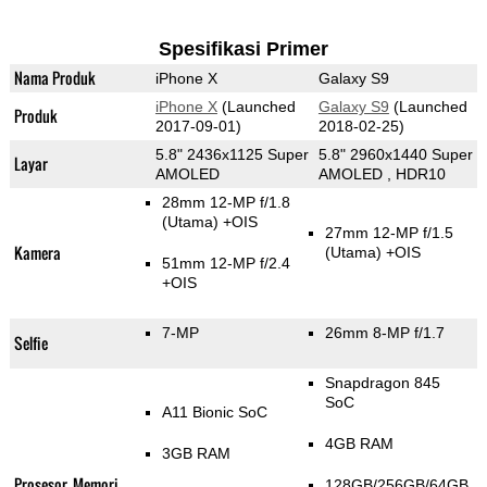
Spesifikasi Primer
Nama Produk
iPhone X
Galaxy S9
iPhone X
(Launched
Galaxy S9
(Launched
Produk
2017-09-01)
2018-02-25)
5.8" 2436x1125 Super
5.8" 2960x1440 Super
Layar
AMOLED
AMOLED , HDR10
28mm 12-MP f/1.8
(Utama)
+OIS
27mm 12-MP f/1.5
Kamera
(Utama)
+OIS
51mm 12-MP f/2.4
+OIS
7-MP
26mm 8-MP f/1.7
Selfie
Snapdragon 845
SoC
A11 Bionic SoC
4GB RAM
3GB RAM
Prosesor, Memori
128GB/256GB/64GB