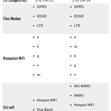
LTE Category (DL)
LTE CAT12
LTE CAT18
GPRS
GPRS
EDGE
EDGE
Fitur Modem
LTE
LTE
a
a
b
ac
g
b
Kecepatan WiFi
n
g
ac
n
MU-MIMO
MIMO
Hotspot WiFi
Hotspot WiFi
Ciri wifi
Dua Band