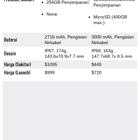
256GB Penyimpanan
Penyimpanan
None
MicroSD (400GB
max.)
2716 mAh, Pengisian
3000 mAh, Pengisian
Baterai
Nirkabel
Nirkabel
IP67, 174g
,
IP68, 163g
,
Desain
143.6x70.9x7.7 mm
147.7x68.7x 8.5 mm
Harga (Sekitar)
$1095
$445
Harga (Launch)
$999
$720