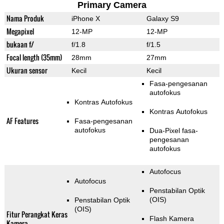
Primary Camera
Nama Produk
iPhone X
Galaxy S9
Megapixel
12-MP
12-MP
bukaan f/
f/1.8
f/1.5
Focal length (35mm)
28mm
27mm
Ukuran sensor
Kecil
Kecil
Fasa-pengesanan
autofokus
Kontras Autofokus
Kontras Autofokus
AF Features
Fasa-pengesanan
autofokus
Dua-Pixel fasa-
pengesanan
autofokus
Autofocus
Autofocus
Penstabilan Optik
(OIS)
Penstabilan Optik
(OIS)
Fitur Perangkat Keras
Flash Kamera
Kamera