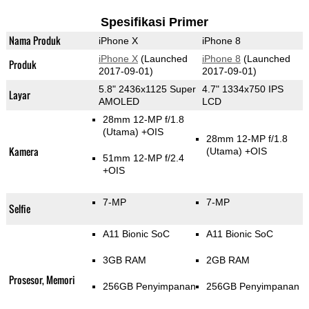
Spesifikasi Primer
Nama Produk
iPhone X
iPhone 8
iPhone X
(Launched
iPhone 8
(Launched
Produk
2017-09-01)
2017-09-01)
5.8" 2436x1125 Super
4.7" 1334x750 IPS
Layar
AMOLED
LCD
28mm 12-MP f/1.8
(Utama)
+OIS
28mm 12-MP f/1.8
Kamera
(Utama)
+OIS
51mm 12-MP f/2.4
+OIS
7-MP
7-MP
Selfie
A11 Bionic SoC
A11 Bionic SoC
3GB RAM
2GB RAM
Prosesor, Memori
256GB Penyimpanan
256GB Penyimpanan