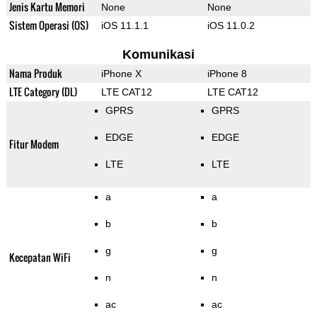
Jenis Kartu Memori
None
None
Sistem Operasi (OS)
iOS 11.1.1
iOS 11.0.2
Komunikasi
Nama Produk
iPhone X
iPhone 8
LTE Category (DL)
LTE CAT12
LTE CAT12
GPRS
GPRS
EDGE
EDGE
Fitur Modem
LTE
LTE
a
a
b
b
g
g
Kecepatan WiFi
n
n
ac
ac