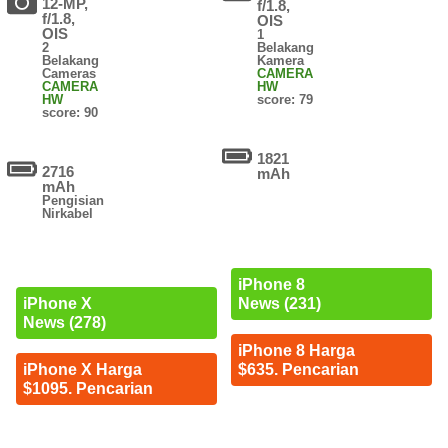
12-MP,
f/1.8,
f/1.8,
OIS
OIS
1
2
Belakang
Belakang
Kamera
Cameras
CAMERA
CAMERA
HW
HW
score: 79
score: 90
1821
2716
mAh
mAh
Pengisian
Nirkabel
iPhone 8
News (231)
iPhone X
News (278)
iPhone 8 Harga
$635. Pencarian
iPhone X Harga
$1095. Pencarian