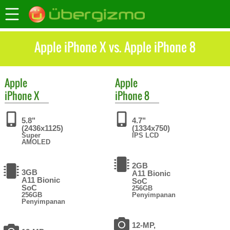
Apple iPhone X vs. Apple iPhone 8
Apple
Apple
iPhone X
iPhone 8
5.8"
4.7"
(2436x1125)
(1334x750)
Super
IPS LCD
AMOLED
2GB
3GB
A11 Bionic
A11 Bionic
SoC
SoC
256GB
256GB
Penyimpanan
Penyimpanan
12-MP,