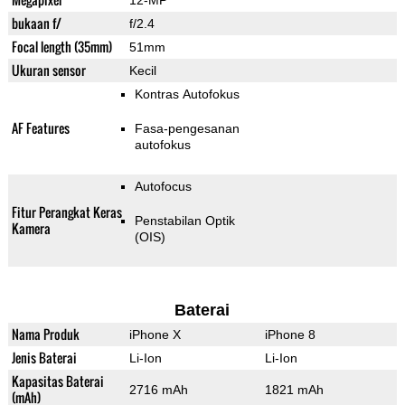
12-MP
bukaan f/
f/2.4
Focal length (35mm)
51mm
Ukuran sensor
Kecil
Kontras Autofokus
AF Features
Fasa-pengesanan
autofokus
Autofocus
Fitur Perangkat Keras
Penstabilan Optik
Kamera
(OIS)
Baterai
Nama Produk
iPhone X
iPhone 8
Jenis Baterai
Li-Ion
Li-Ion
Kapasitas Baterai
2716 mAh
1821 mAh
(mAh)