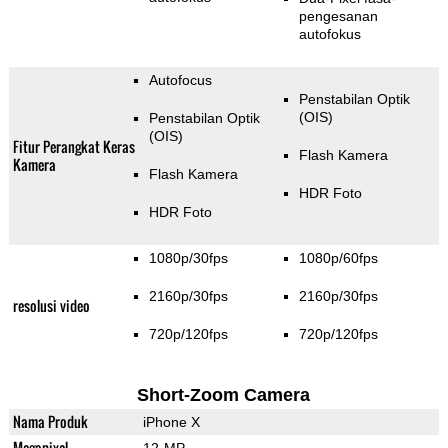
pengesanan
autofokus
Autofocus
Penstabilan Optik
(OIS)
Penstabilan Optik
(OIS)
Fitur Perangkat Keras
Flash Kamera
Kamera
Flash Kamera
HDR Foto
HDR Foto
1080p/30fps
1080p/60fps
2160p/30fps
2160p/30fps
resolusi video
720p/120fps
720p/120fps
Short-Zoom Camera
Nama Produk
iPhone X
Megapixel