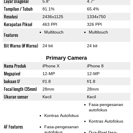
Layar Diagonal
5.8"
4.7"
Tampilan / Tubuh
81.1%
65.4%
Resolusi
2436x1125
1334x750
Kerapatan Piksel
463 PPI
326 PPI
Multitouch
Multitouch
Features
Bit Warna (# Warna)
24 bit
24 bit
Primary Camera
Nama Produk
iPhone X
iPhone 8
Megapixel
12-MP
12-MP
bukaan f/
f/1.8
f/1.8
Focal length (35mm)
28mm
28mm
Ukuran sensor
Kecil
Kecil
Fasa-pengesanan
autofokus
Kontras Autofokus
Kontras Autofokus
AF Features
Fasa-pengesanan
autofokus
Dua-Pixel fasa-