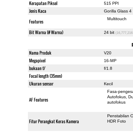
Kerapatan Piksel
515 PPI
Jenis Kaca
Gorilla Glass 4
Multitouch
Features
Bit Warna (# Warna)
24 bit
(16,777,216
Nama Produk
V20
Megapixel
16-MP
bukaan f/
f/1.8
Focal length (35mm)
Ukuran sensor
Kecil
Fasa-penges
Autofokus
Dua-Pi
AF Features
autofokus
Penstabilan O
Fitur Perangkat Keras Kamera
HDR Foto