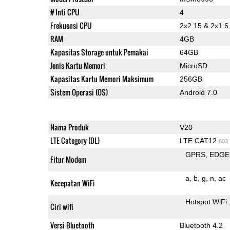
# Inti CPU
4
Frekuensi CPU
2x2.15 & 2x1.
RAM
4GB
Kapasitas Storage untuk Pemakai
64GB
Jenis Kartu Memori
MicroSD
Kapasitas Kartu Memori Maksimum
256GB
Sistem Operasi (OS)
Android 7.0
Nama Produk
V20
LTE Category (DL)
LTE CAT12
603
GPRS
EDGE
Fitur Modem
a
b
g
n
ac
Kecepatan WiFi
Hotspot WiFi
Ciri wifi
Versi Bluetooth
Bluetooth 4.2