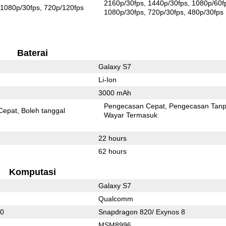
2160p/30fps
1440p/30fps
1080p/60f
1080p/30fps
720p/120fps
1080p/30fps
720p/30fps
480p/30fps
Baterai
Galaxy S7
Li-Ion
3000 mAh
Pengecasan Cepat
Pengecasan Tan
Cepat
Boleh tanggal
Wayar Termasuk
22 hours
62 hours
Komputasi
Galaxy S7
Qualcomm
20
Snapdragon 820/ Exynos 8
MSM8996