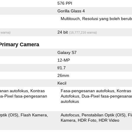
576 PPI
Gorilla Glass 4
Multitouch
Resolusi yang boleh beru
24 bit
 warna)
(16,777,216 warna)
Primary Camera
Galaxy S7
12-MP
f/1.7
26mm
Kecil
anan autofokus
Kontras
Fasa-pengesanan autofokus
Kontras
xel fasa-pengesanan
Autofokus
Dua-Pixel fasa-pengesanan
autofokus
ptik (OIS)
Flash Kamera
Autofocus
Penstabilan Optik (OIS)
F
Kamera
HDR Foto
HDR Video