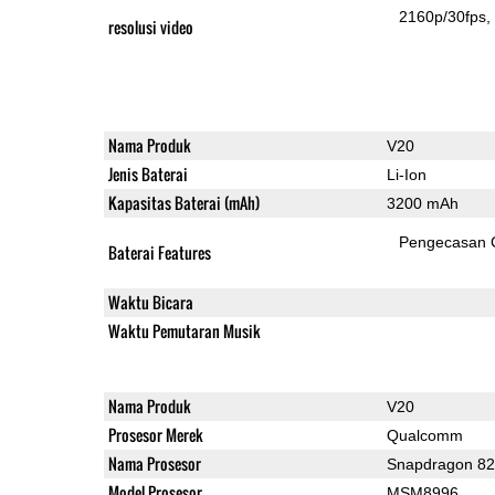
2160p/30fps
resolusi video
Nama Produk
V20
Jenis Baterai
Li-Ion
Kapasitas Baterai (mAh)
3200 mAh
Pengecasan 
Baterai Features
Waktu Bicara
Waktu Pemutaran Musik
Nama Produk
V20
Prosesor Merek
Qualcomm
Nama Prosesor
Snapdragon 8
Model Prosesor
MSM8996