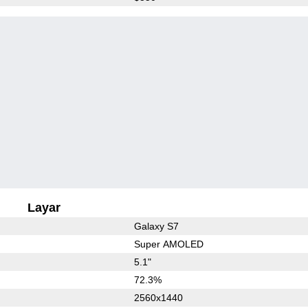
Layar
Galaxy S7
Super AMOLED
5.1"
72.3%
2560x1440