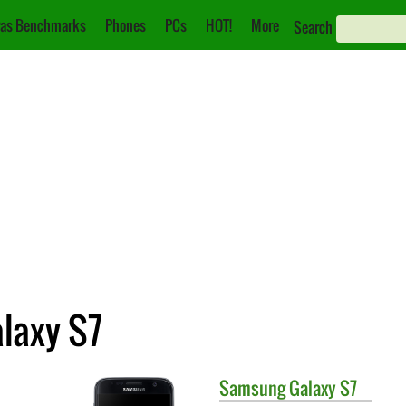
as Benchmarks
Phones
PCs
HOT!
More
Search
laxy S7
Samsung
Galaxy S7