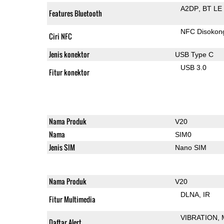
A2DP
BT LE
Features Bluetooth
NFC Disokon
Ciri NFC
Jenis konektor
USB Type C
USB 3.0
Fitur konektor
Nama Produk
V20
Nama
SIM0
Jenis SIM
Nano SIM
Nama Produk
V20
DLNA
IR
Fitur Multimedia
VIBRATION
Daftar Alert