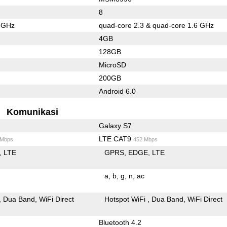
8
6 GHz
quad-core 2.3 & quad-core 1.6 GHz
4GB
128GB
MicroSD
200GB
Android 6.0
Komunikasi
Galaxy S7
LTE CAT9
 Mbps
452 Mbps
LTE
GPRS
EDGE
LTE
a
b
g
n
ac
Dua Band
WiFi Direct
Hotspot WiFi
Dua Band
WiFi Direct
Bluetooth 4.2