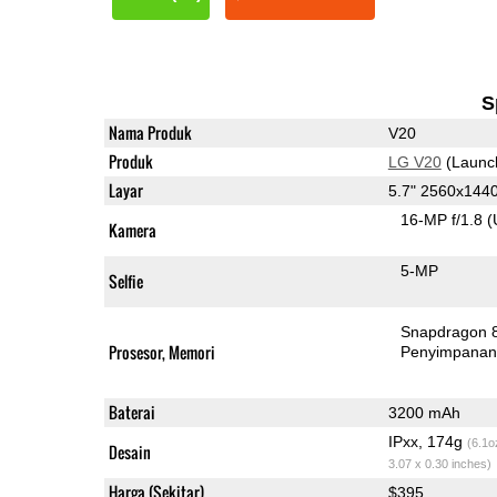
S
Nama Produk
V20
Produk
LG V20
(Launc
Layar
5.7" 2560x144
16-MP f/1.8
(
Kamera
5-MP
Selfie
Snapdragon 
Prosesor, Memori
Penyimpana
Baterai
3200 mAh
IPxx, 174g
(6.1o
Desain
3.07 x 0.30 inches)
Harga (Sekitar)
$395