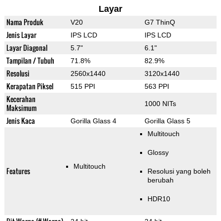
Layar
Nama Produk
V20
G7 ThinQ
Jenis Layar
IPS LCD
IPS LCD
Layar Diagonal
5.7"
6.1"
Tampilan / Tubuh
71.8%
82.9%
Resolusi
2560x1440
3120x1440
Kerapatan Piksel
515 PPI
563 PPI
Kecerahan
1000 NITs
Maksimum
Jenis Kaca
Gorilla Glass 4
Gorilla Glass 5
Multitouch
Glossy
Multitouch
Features
Resolusi yang boleh
berubah
HDR10