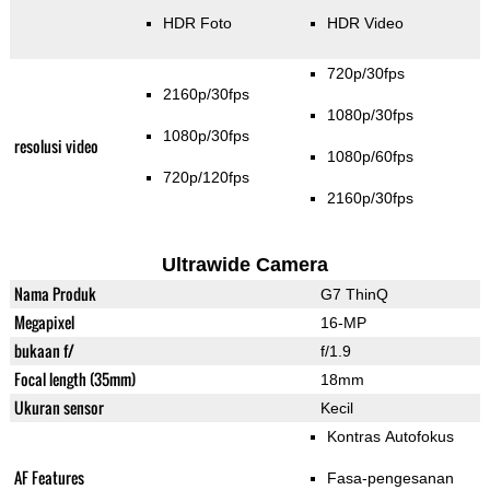
HDR Foto
HDR Video
720p/30fps
2160p/30fps
1080p/30fps
1080p/30fps
resolusi video
1080p/60fps
720p/120fps
2160p/30fps
Ultrawide Camera
Nama Produk
G7 ThinQ
Megapixel
16-MP
bukaan f/
f/1.9
Focal length (35mm)
18mm
Ukuran sensor
Kecil
Kontras Autofokus
AF Features
Fasa-pengesanan