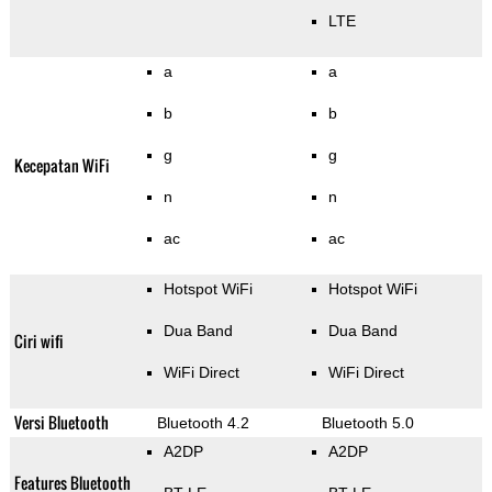
LTE
a
a
b
b
g
g
Kecepatan WiFi
n
n
ac
ac
Hotspot WiFi
Hotspot WiFi
Dua Band
Dua Band
Ciri wifi
WiFi Direct
WiFi Direct
Versi Bluetooth
Bluetooth 4.2
Bluetooth 5.0
A2DP
A2DP
Features Bluetooth