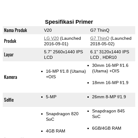
Spesifikasi Primer
Nama Produk
V20
G7 ThinQ
LG V20
(Launched
G7 ThinQ
(Launched
Produk
2016-09-01)
2018-05-02)
5.7" 2560x1440 IPS
6.1" 3120x1440 IPS
Layar
LCD
LCD , HDR10
30mm 16-MP f/1.6
(Utama)
+OIS
16-MP f/1.8
(Utama)
Kamera
+OIS
18mm 16-MP f/1.9
5-MP
26mm 8-MP f/1.9
Selfie
Snapdragon 845
Snapdragon 820
SoC
SoC
6GB/4GB RAM
4GB RAM