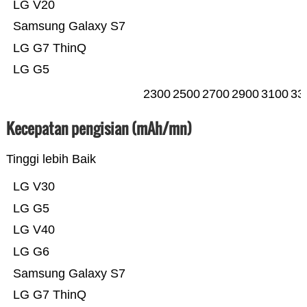
LG V20
Samsung Galaxy S7
LG G7 ThinQ
LG G5
2300
2500
2700
2900
3100
33
Kecepatan pengisian (mAh/mn)
Tinggi lebih Baik
LG V30
LG G5
LG V40
LG G6
Samsung Galaxy S7
LG G7 ThinQ