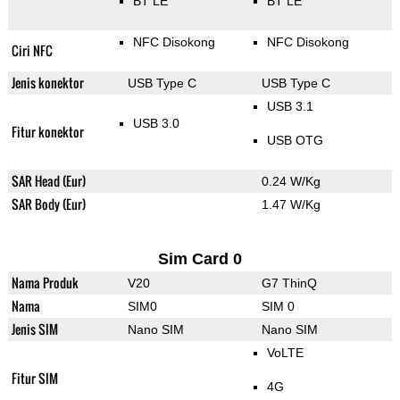
BT LE
BT LE
NFC Disokong
NFC Disokong
Ciri NFC
Jenis konektor
USB Type C
USB Type C
USB 3.1
USB 3.0
Fitur konektor
USB OTG
SAR Head (Eur)
0.24 W/Kg
SAR Body (Eur)
1.47 W/Kg
Sim Card 0
Nama Produk
V20
G7 ThinQ
Nama
SIM0
SIM 0
Jenis SIM
Nano SIM
Nano SIM
VoLTE
Fitur SIM
4G