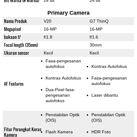
Bit Warna (# Warna)
24 bit
24 bit
Primary Camera
Nama Produk
V20
G7 ThinQ
Megapixel
16-MP
16-MP
bukaan f/
f/1.8
f/1.6
Focal length (35mm)
30mm
Ukuran sensor
Kecil
Kecil
Fasa-pengesanan
autofokus
Kontras Autofokus
Kontras Autofokus
Fasa-pengesanan
AF Features
autofokus
Dua-Pixel fasa-
pengesanan
Laser dibantu
autofokus
Penstabilan Optik
Penstabilan Optik
(OIS)
(OIS)
Fitur Perangkat Keras
Flash Kamera
HDR Foto
Kamera