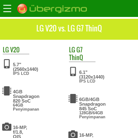
LG V20 vs. LG G7 ThinQ
LG
V20
LG
G7
ThinQ
5.7"
(2560x1440)
6.1"
IPS LCD
(3120x1440)
IPS LCD
4GB
Snapdragon
6GB/4GB
820 SoC
Snapdragon
64GB
845 SoC
Penyimpanan
128GB/64GB
Penyimpanan
16-MP,
f/1.8,
16-MP,
OIS