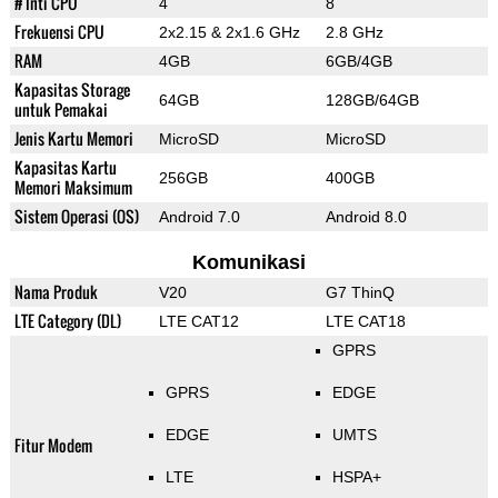
# Inti CPU
4
8
Frekuensi CPU
2x2.15 & 2x1.6 GHz
2.8 GHz
RAM
4GB
6GB/4GB
Kapasitas Storage
64GB
128GB/64GB
untuk Pemakai
Jenis Kartu Memori
MicroSD
MicroSD
Kapasitas Kartu
256GB
400GB
Memori Maksimum
Sistem Operasi (OS)
Android 7.0
Android 8.0
Komunikasi
Nama Produk
V20
G7 ThinQ
LTE Category (DL)
LTE CAT12
LTE CAT18
GPRS
GPRS
EDGE
EDGE
UMTS
Fitur Modem
LTE
HSPA+