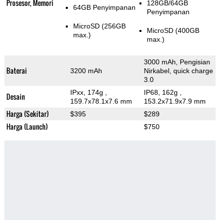
Prosesor, Memori
128GB/64GB
64GB Penyimpanan
Penyimpanan
MicroSD (256GB
MicroSD (400GB
max.)
max.)
3000 mAh, Pengisian
Baterai
3200 mAh
Nirkabel, quick charge
3.0
IPxx, 174g
,
IP68, 162g
,
Desain
159.7x78.1x7.6 mm
153.2x71.9x7.9 mm
Harga (Sekitar)
$395
$289
Harga (Launch)
$750