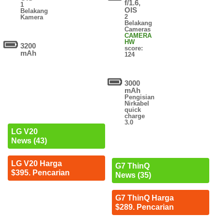
f/1.6,
1
OIS
Belakang
2
Kamera
Belakang
Cameras
CAMERA
HW
3200
score:
mAh
124
3000
mAh
Pengisian
Nirkabel
quick
charge
3.0
LG V20
News (43)
LG V20 Harga
G7 ThinQ
$395. Pencarian
News (35)
G7 ThinQ Harga
$289. Pencarian