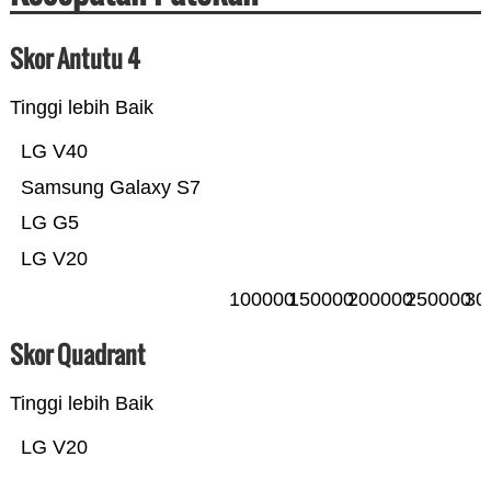
Skor Antutu 4
Tinggi lebih Baik
LG V40
Samsung Galaxy S7
LG G5
LG V20
100000
150000
200000
250000
30
Skor Quadrant
Tinggi lebih Baik
LG V20