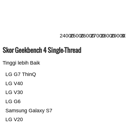
24000
25000
26000
27000
28000
29000
30
Skor Geekbench 4 Single-Thread
Tinggi lebih Baik
LG G7 ThinQ
LG V40
LG V30
LG G6
Samsung Galaxy S7
LG V20