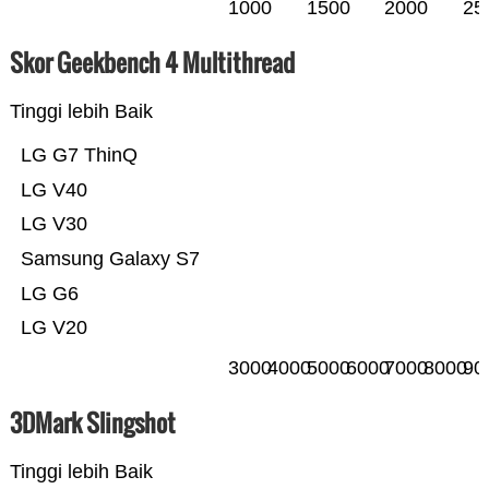
1000
1500
2000
25
Skor Geekbench 4 Multithread
Tinggi lebih Baik
LG G7 ThinQ
LG V40
LG V30
Samsung Galaxy S7
LG G6
LG V20
3000
4000
5000
6000
7000
8000
90
3DMark Slingshot
Tinggi lebih Baik