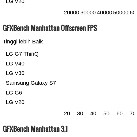
LG V20
20000
30000
40000
50000
60
GFXBench Manhattan Offscreen FPS
Tinggi lebih Baik
LG G7 ThinQ
LG V40
LG V30
Samsung Galaxy S7
LG G6
LG V20
20
30
40
50
60
70
GFXBench Manhattan 3.1