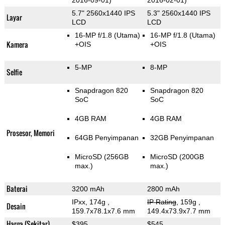
2016-09-01)
2016-02-01)
5.7" 2560x1440 IPS
5.3" 2560x1440 IPS
Layar
LCD
LCD
16-MP f/1.8
(Utama)
16-MP f/1.8
(Utama)
Kamera
+OIS
+OIS
5-MP
8-MP
Selfie
Snapdragon 820
Snapdragon 820
SoC
SoC
4GB RAM
4GB RAM
Prosesor, Memori
64GB Penyimpanan
32GB Penyimpanan
MicroSD (256GB
MicroSD (200GB
max.)
max.)
Baterai
3200 mAh
2800 mAh
IPxx, 174g
,
IP Rating
, 159g
,
Desain
159.7x78.1x7.6 mm
149.4x73.9x7.7 mm
Harga (Sekitar)
$395
$545