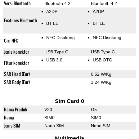
Versi Bluetooth
Bluetooth 4.2
Bluetooth 4.2
A2DP
A2DP
Features Bluetooth
BT LE
BT LE
NFC Disokong
NFC Disokong
Ciri NFC
Jenis konektor
USB Type C
USB Type C
USB 3.0
USB OTG
Fitur konektor
SAR Head (Eur)
0.52 W/Kg
SAR Body (Eur)
1.24 W/Kg
Sim Card 0
Nama Produk
V20
G5
Nama
SIM0
SIM0
Jenis SIM
Nano SIM
Nano SIM
Multimedia