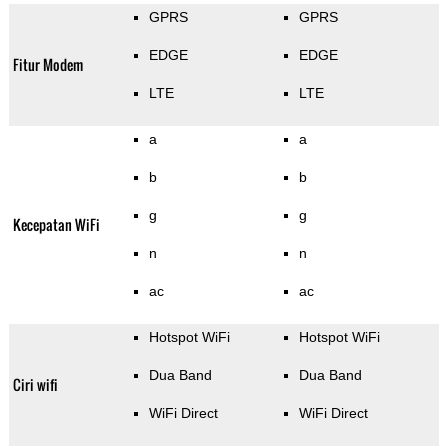
GPRS
GPRS
EDGE
EDGE
Fitur Modem
LTE
LTE
a
a
b
b
g
g
Kecepatan WiFi
n
n
ac
ac
Hotspot WiFi
Hotspot WiFi
Dua Band
Dua Band
Ciri wifi
WiFi Direct
WiFi Direct