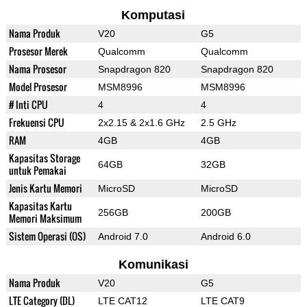
Komputasi
Nama Produk
V20
G5
Prosesor Merek
Qualcomm
Qualcomm
Nama Prosesor
Snapdragon 820
Snapdragon 820
Model Prosesor
MSM8996
MSM8996
# Inti CPU
4
4
Frekuensi CPU
2x2.15 & 2x1.6 GHz
2.5 GHz
RAM
4GB
4GB
Kapasitas Storage
64GB
32GB
untuk Pemakai
Jenis Kartu Memori
MicroSD
MicroSD
Kapasitas Kartu
256GB
200GB
Memori Maksimum
Sistem Operasi (OS)
Android 7.0
Android 6.0
Komunikasi
Nama Produk
V20
G5
LTE Category (DL)
LTE CAT12
LTE CAT9