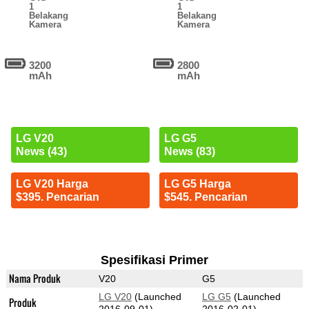
1
1
Belakang
Belakang
Kamera
Kamera
3200
2800
mAh
mAh
LG V20
LG G5
News (43)
News (83)
LG V20 Harga
LG G5 Harga
$395. Pencarian
$545. Pencarian
Spesifikasi Primer
Nama Produk
V20
G5
LG V20
(Launched
LG G5
(Launched
Produk