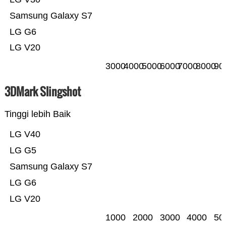
Samsung Galaxy S7
LG G6
LG V20
3000
4000
5000
6000
7000
8000
90
3DMark Slingshot
Tinggi lebih Baik
LG V40
LG G5
Samsung Galaxy S7
LG G6
LG V20
1000
2000
3000
4000
50