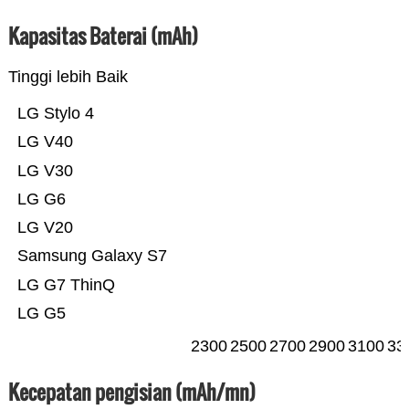
Kapasitas Baterai (mAh)
Tinggi lebih Baik
LG Stylo 4
LG V40
LG V30
LG G6
LG V20
Samsung Galaxy S7
LG G7 ThinQ
LG G5
2300
2500
2700
2900
3100
33
Kecepatan pengisian (mAh/mn)