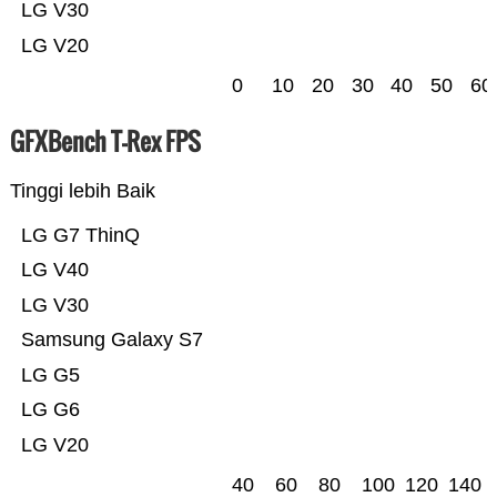
LG V30
LG V20
0
10
20
30
40
50
60
GFXBench T-Rex FPS
Tinggi lebih Baik
LG G7 ThinQ
LG V40
LG V30
Samsung Galaxy S7
LG G5
LG G6
LG V20
40
60
80
100
120
140