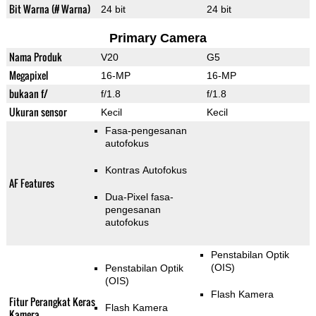
Bit Warna (# Warna)
24 bit
24 bit
Primary Camera
Nama Produk
V20
G5
Megapixel
16-MP
16-MP
bukaan f/
f/1.8
f/1.8
Ukuran sensor
Kecil
Kecil
Fasa-pengesanan
autofokus
Kontras Autofokus
AF Features
Dua-Pixel fasa-
pengesanan
autofokus
Penstabilan Optik
(OIS)
Penstabilan Optik
(OIS)
Flash Kamera
Fitur Perangkat Keras
Flash Kamera
Kamera