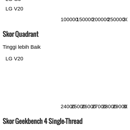
LG V20
100000
150000
200000
250000
30
Skor Quadrant
Tinggi lebih Baik
LG V20
24000
25000
26000
27000
28000
29000
30
Skor Geekbench 4 Single-Thread