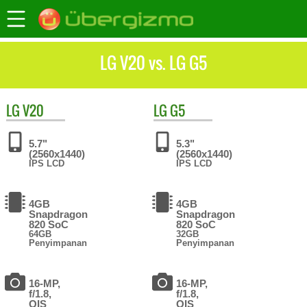
LG V20 vs. LG G5
LG
V20
LG
G5
5.7"
5.3"
(2560x1440)
(2560x1440)
IPS LCD
IPS LCD
4GB
4GB
Snapdragon
Snapdragon
820 SoC
820 SoC
64GB
32GB
Penyimpanan
Penyimpanan
16-MP,
16-MP,
f/1.8,
f/1.8,
OIS
OIS