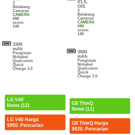
f/1.5,
3
OIS
Belakang
2
Cameras
Belakang
CAMERA
Cameras
HW
CAMERA
score:
HW
149
score:
140
3300
mAh
3500
Pengisian
mAh
Nirkabel
Pengisian
Qualcomm
Nirkabel
Quick
Qualcomm
Charge 3.0
Quick
Charge 3.0
LG V40
G8 ThinQ
News (12)
News (11)
LG V40 Harga
G8 ThinQ Harga
$950. Pencarian
$620. Pencarian