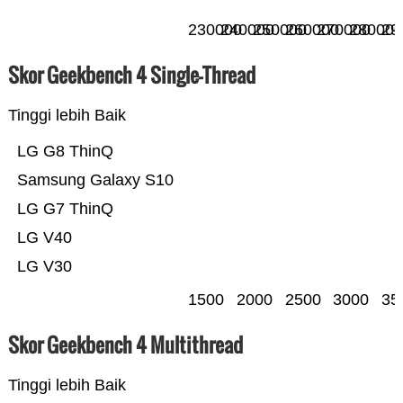
230000
240000
250000
260000
270000
280000
29
Skor Geekbench 4 Single-Thread
Tinggi lebih Baik
LG G8 ThinQ
Samsung Galaxy S10
LG G7 ThinQ
LG V40
LG V30
1500
2000
2500
3000
35
Skor Geekbench 4 Multithread
Tinggi lebih Baik