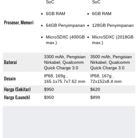
SoC
SoC
6GB RAM
6GB RAM
Prosesor, Memori
64GB Penyimpanan
128GB Penyimpanan
MicroSDXC (400GB
MicroSDXC (2018GB
max.)
max.)
3300 mAh, Pengisian
3500 mAh, Pengisian
Baterai
Nirkabel, Qualcomm
Nirkabel, Qualcomm
Quick Charge 3.0
Quick Charge 3.0
IP68, 169g
,
IP68, 167g
,
Desain
165.1x75.7x7.62 mm
72x152x8.4 mm
Harga (Sekitar)
$950
$620
Harga (Launch)
$950
$899