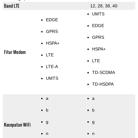
Band LTE
12, 28, 38, 40
UMTS
EDGE
EDGE
GPRS
GPRS
HSPA+
HSPA+
Fitur Modem
LTE
LTE
LTE-A
TD-SCDMA
UMTS
TD-HSDPA
a
a
b
b
g
g
Kecepatan WiFi
n
n