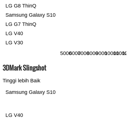
LG G8 ThinQ
Samsung Galaxy S10
LG G7 ThinQ
LG V40
LG V30
5000
6000
7000
8000
9000
10000
11000
12
3DMark Slingshot
Tinggi lebih Baik
Samsung Galaxy S10
LG V40