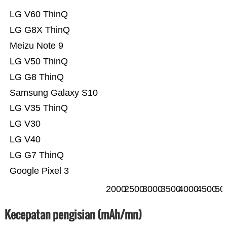
LG V60 ThinQ
LG G8X ThinQ
Meizu Note 9
LG V50 ThinQ
LG G8 ThinQ
Samsung Galaxy S10
LG V35 ThinQ
LG V30
LG V40
LG G7 ThinQ
Google Pixel 3
2000
2500
3000
3500
4000
4500
50
Kecepatan pengisian (mAh/mn)