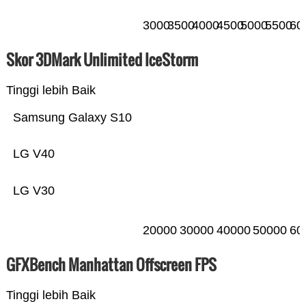
3000
3500
4000
4500
5000
5500
60
Skor 3DMark Unlimited IceStorm
Tinggi lebih Baik
Samsung Galaxy S10
LG V40
LG V30
20000
30000
40000
50000
60
GFXBench Manhattan Offscreen FPS
Tinggi lebih Baik