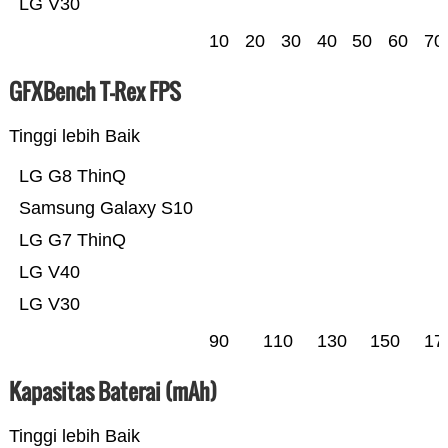
LG V30
10
20
30
40
50
60
70
GFXBench T-Rex FPS
Tinggi lebih Baik
LG G8 ThinQ
Samsung Galaxy S10
LG G7 ThinQ
LG V40
LG V30
90
110
130
150
17
Kapasitas Baterai (mAh)
Tinggi lebih Baik