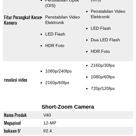
Penstabilan Optik
(OIS)
Penstabilan Video
Fitur Perangkat Keras
Elektronik
Penstabilan Video
Kamera
Elektronik
LED Flash
LED Flash
Dua LED Flash
HDR Foto
HDR Foto
2160p/30fps
1080p/240fps
1080p/60fps
resolusi video
2160p/60fps
720p/120fps
Short-Zoom Camera
Nama Produk
V40
Megapixel
12-MP
bukaan f/
f/2.4