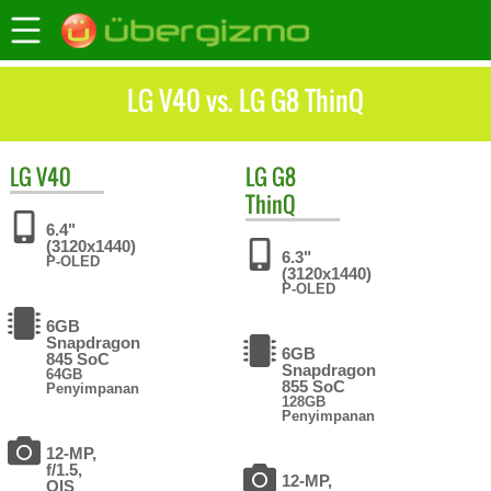
LG V40 vs. LG G8 ThinQ
LG
V40
LG
G8
ThinQ
6.4"
(3120x1440)
6.3"
P-OLED
(3120x1440)
P-OLED
6GB
Snapdragon
6GB
845 SoC
Snapdragon
64GB
855 SoC
Penyimpanan
128GB
Penyimpanan
12-MP,
f/1.5,
12-MP,
OIS