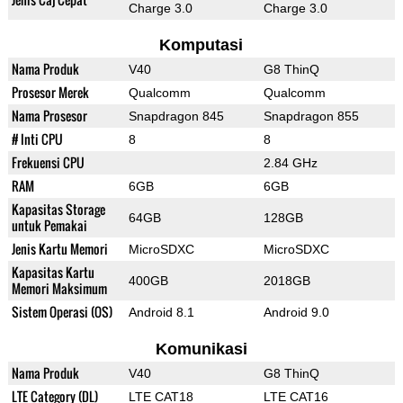
Charge 3.0
Charge 3.0
Komputasi
Nama Produk
V40
G8 ThinQ
Prosesor Merek
Qualcomm
Qualcomm
Nama Prosesor
Snapdragon 845
Snapdragon 855
# Inti CPU
8
8
Frekuensi CPU
2.84 GHz
RAM
6GB
6GB
Kapasitas Storage
64GB
128GB
untuk Pemakai
Jenis Kartu Memori
MicroSDXC
MicroSDXC
Kapasitas Kartu
400GB
2018GB
Memori Maksimum
Sistem Operasi (OS)
Android 8.1
Android 9.0
Komunikasi
Nama Produk
V40
G8 ThinQ
LTE Category (DL)
LTE CAT18
LTE CAT16