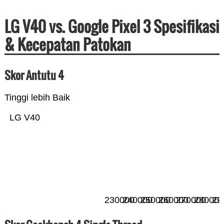
LG V40 vs. Google Pixel 3 Spesifikasi
& Kecepatan Patokan
Skor Antutu 4
Tinggi lebih Baik
LG V40
230000
240000
250000
260000
270000
280000
29