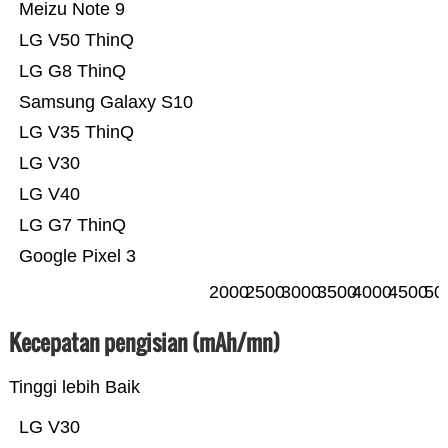
Meizu Note 9
LG V50 ThinQ
LG G8 ThinQ
Samsung Galaxy S10
LG V35 ThinQ
LG V30
LG V40
LG G7 ThinQ
Google Pixel 3
2000
2500
3000
3500
4000
4500
50
Kecepatan pengisian (mAh/mn)
Tinggi lebih Baik
LG V30