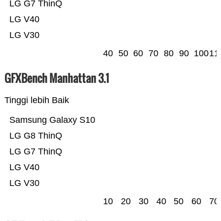
LG G7 ThinQ
LG V40
LG V30
40
50
60
70
80
90
100
11
GFXBench Manhattan 3.1
Tinggi lebih Baik
Samsung Galaxy S10
LG G8 ThinQ
LG G7 ThinQ
LG V40
LG V30
10
20
30
40
50
60
70