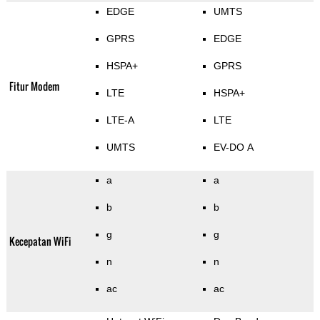
EDGE
UMTS
GPRS
EDGE
HSPA+
GPRS
Fitur Modem
LTE
HSPA+
LTE-A
LTE
UMTS
EV-DO A
a
a
b
b
g
g
Kecepatan WiFi
n
n
ac
ac