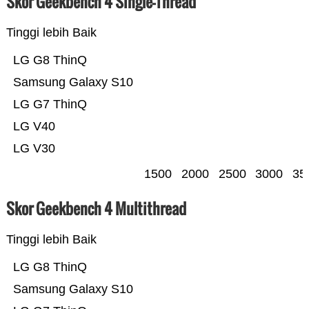
Skor Geekbench 4 Single-Thread
Tinggi lebih Baik
LG G8 ThinQ
Samsung Galaxy S10
LG G7 ThinQ
LG V40
LG V30
1500
2000
2500
3000
35
Skor Geekbench 4 Multithread
Tinggi lebih Baik
LG G8 ThinQ
Samsung Galaxy S10