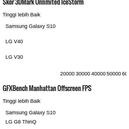
Skor 3DMark Unlimited IceStorm
Tinggi lebih Baik
Samsung Galaxy S10
LG V40
LG V30
20000
30000
40000
50000
60
GFXBench Manhattan Offscreen FPS
Tinggi lebih Baik
Samsung Galaxy S10
LG G8 ThinQ