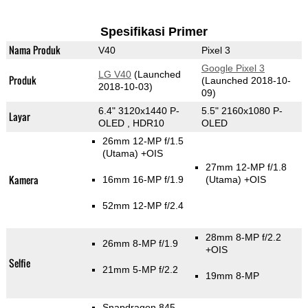
Spesifikasi Primer
Nama Produk
V40
Pixel 3
Google Pixel 3
LG V40
(Launched
Produk
(Launched 2018-10-
2018-10-03)
09)
6.4" 3120x1440 P-
5.5" 2160x1080 P-
Layar
OLED , HDR10
OLED
26mm 12-MP f/1.5
(Utama)
+OIS
27mm 12-MP f/1.8
Kamera
16mm 16-MP f/1.9
(Utama)
+OIS
52mm 12-MP f/2.4
28mm 8-MP f/2.2
26mm 8-MP f/1.9
+OIS
Selfie
21mm 5-MP f/2.2
19mm 8-MP
Snapdragon 845