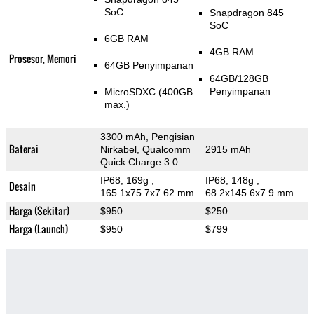
SoC
Snapdragon 845
SoC
6GB RAM
4GB RAM
Prosesor, Memori
64GB Penyimpanan
64GB/128GB
Penyimpanan
MicroSDXC (400GB
max.)
3300 mAh, Pengisian
Baterai
Nirkabel, Qualcomm
2915 mAh
Quick Charge 3.0
IP68, 169g
,
IP68, 148g
,
Desain
165.1x75.7x7.62 mm
68.2x145.6x7.9 mm
Harga (Sekitar)
$950
$250
Harga (Launch)
$950
$799