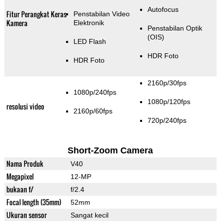
Autofocus
Fitur Perangkat Keras
Penstabilan Video
Kamera
Elektronik
Penstabilan Optik
(OIS)
LED Flash
HDR Foto
HDR Foto
2160p/30fps
1080p/240fps
1080p/120fps
resolusi video
2160p/60fps
720p/240fps
Short-Zoom Camera
Nama Produk
V40
Megapixel
12-MP
bukaan f/
f/2.4
Focal length (35mm)
52mm
Ukuran sensor
Sangat kecil