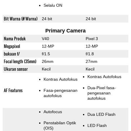
Selalu ON
Bit Warna (# Warna)
24 bit
24 bit
Primary Camera
Nama Produk
V40
Pixel 3
Megapixel
12-MP
12-MP
bukaan f/
f/1.5
f/1.8
Focal length (35mm)
26mm
27mm
Ukuran sensor
Kecil
Kecil
Kontras Autofokus
Kontras Autofokus
Dua-Pixel fasa-
AF Features
Fasa-pengesanan
pengesanan
autofokus
autofokus
Autofocus
Dua LED Flash
Penstabilan Optik
LED Flash
(OIS)