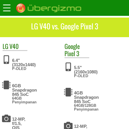
LG V40 vs. Google Pixel 3
LG
V40
Google
Pixel 3
6.4"
(3120x1440)
5.5"
P-OLED
(2160x1080)
P-OLED
6GB
Snapdragon
4GB
845 SoC
Snapdragon
64GB
845 SoC
Penyimpanan
64GB/128GB
Penyimpanan
12-MP,
f/1.5,
12-MP,
OIS