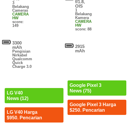
f/1.8,
3
OIS
Belakang
1
Cameras
Belakang
CAMERA
Kamera
HW
CAMERA
score:
HW
149
score: 88
3300
2915
mAh
mAh
Pengisian
Nirkabel
Qualcomm
Quick
Charge 3.0
Google Pixel 3
News (75)
LG V40
News (12)
Google Pixel 3 Harga
$250. Pencarian
LG V40 Harga
$950. Pencarian