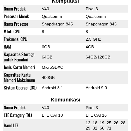
Komputasi
Nama Produk
V40
Pixel 3
Prosesor Merek
Qualcomm
Qualcomm
Nama Prosesor
Snapdragon 845
Snapdragon 845
# Inti CPU
8
8
Frekuensi CPU
2.5 GHz
RAM
6GB
4GB
Kapasitas Storage
64GB
64GB/128GB
untuk Pemakai
Jenis Kartu Memori
MicroSDXC
Kapasitas Kartu
400GB
Memori Maksimum
Sistem Operasi (OS)
Android 8.1
Android 9.0
Komunikasi
Nama Produk
V40
Pixel 3
LTE Category (DL)
LTE CAT18
LTE CAT16
12, 18, 19, 25, 26, 28,
Band LTE
29, 32, 66, 71