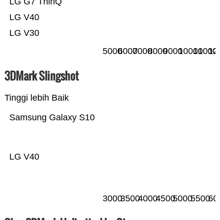
LG G7 ThinQ
LG V40
LG V30
5000
6000
7000
8000
9000
10000
11000
12
3DMark Slingshot
Tinggi lebih Baik
Samsung Galaxy S10
LG V40
3000
3500
4000
4500
5000
5500
60