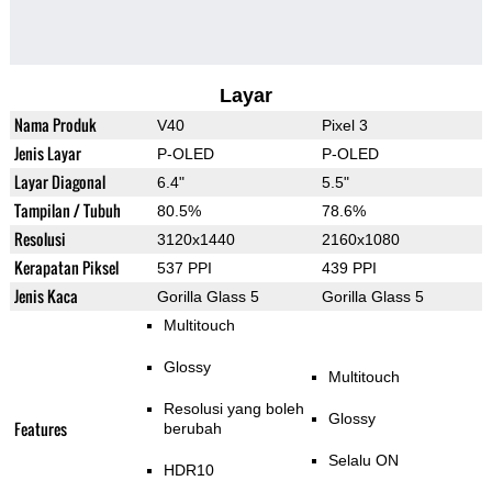
Layar
Nama Produk
V40
Pixel 3
Jenis Layar
P-OLED
P-OLED
Layar Diagonal
6.4"
5.5"
Tampilan / Tubuh
80.5%
78.6%
Resolusi
3120x1440
2160x1080
Kerapatan Piksel
537 PPI
439 PPI
Jenis Kaca
Gorilla Glass 5
Gorilla Glass 5
Multitouch
Glossy
Multitouch
Resolusi yang boleh
Glossy
Features
berubah
Selalu ON
HDR10