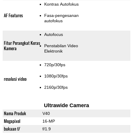
Kontras Autofokus
AF Features
Fasa-pengesanan
autofokus
Autofocus
Fitur Perangkat Keras
Penstabilan Video
Kamera
Elektronik
720p/30fps
1080p/30fps
resolusi video
2160p/30fps
Ultrawide Camera
Nama Produk
V40
Megapixel
16-MP
bukaan f/
f/1.9