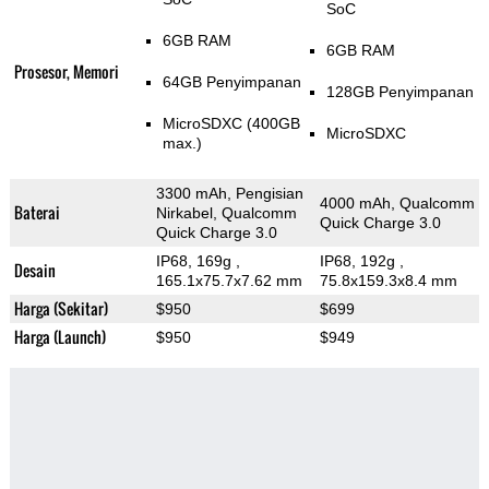
SoC
6GB RAM
6GB RAM
Prosesor, Memori
64GB Penyimpanan
128GB Penyimpanan
MicroSDXC (400GB
MicroSDXC
max.)
3300 mAh, Pengisian
4000 mAh, Qualcomm
Baterai
Nirkabel, Qualcomm
Quick Charge 3.0
Quick Charge 3.0
IP68, 169g
,
IP68, 192g
,
Desain
165.1x75.7x7.62 mm
75.8x159.3x8.4 mm
Harga (Sekitar)
$950
$699
Harga (Launch)
$950
$949