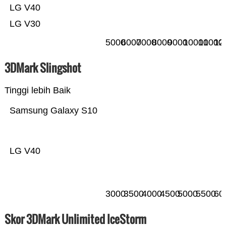
LG V40
LG V30
5000
6000
7000
8000
9000
10000
11000
12
3DMark Slingshot
Tinggi lebih Baik
Samsung Galaxy S10
LG V40
3000
3500
4000
4500
5000
5500
60
Skor 3DMark Unlimited IceStorm