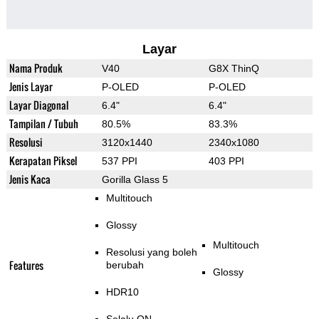
Layar
Nama Produk
V40
G8X ThinQ
Jenis Layar
P-OLED
P-OLED
Layar Diagonal
6.4"
6.4"
Tampilan / Tubuh
80.5%
83.3%
Resolusi
3120x1440
2340x1080
Kerapatan Piksel
537 PPI
403 PPI
Jenis Kaca
Gorilla Glass 5
Multitouch
Glossy
Multitouch
Resolusi yang boleh
Features
berubah
Glossy
HDR10