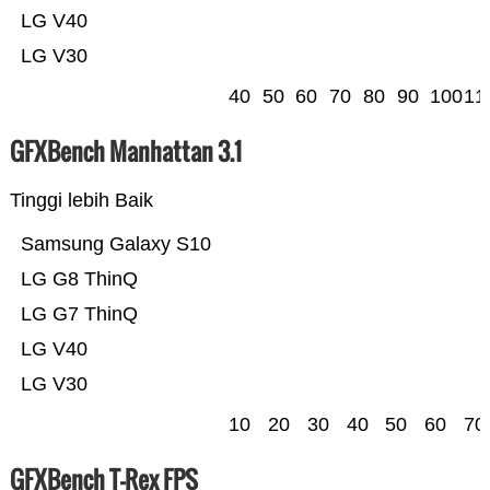
LG V40
LG V30
40
50
60
70
80
90
100
11
GFXBench Manhattan 3.1
Tinggi lebih Baik
Samsung Galaxy S10
LG G8 ThinQ
LG G7 ThinQ
LG V40
LG V30
10
20
30
40
50
60
70
GFXBench T-Rex FPS