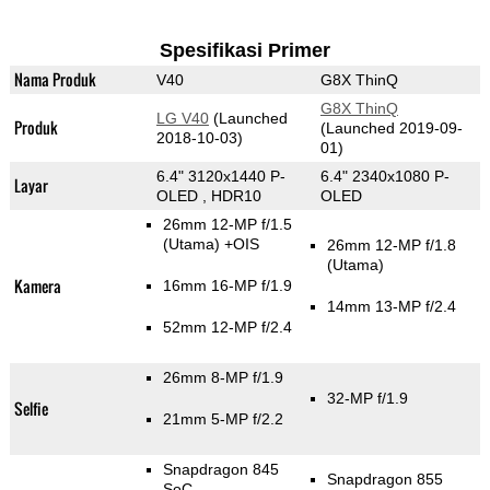
Spesifikasi Primer
Nama Produk
V40
G8X ThinQ
G8X ThinQ
LG V40
(Launched
Produk
(Launched 2019-09-
2018-10-03)
01)
6.4" 3120x1440 P-
6.4" 2340x1080 P-
Layar
OLED , HDR10
OLED
26mm 12-MP f/1.5
(Utama)
+OIS
26mm 12-MP f/1.8
(Utama)
Kamera
16mm 16-MP f/1.9
14mm 13-MP f/2.4
52mm 12-MP f/2.4
26mm 8-MP f/1.9
32-MP f/1.9
Selfie
21mm 5-MP f/2.2
Snapdragon 845
Snapdragon 855
SoC