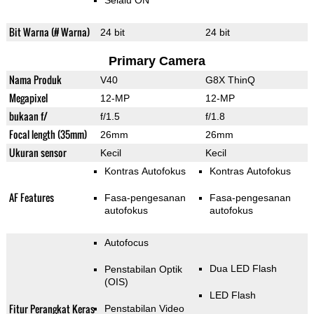
Selalu ON
Bit Warna (# Warna)
24 bit
24 bit
Primary Camera
Nama Produk
V40
G8X ThinQ
Megapixel
12-MP
12-MP
bukaan f/
f/1.5
f/1.8
Focal length (35mm)
26mm
26mm
Ukuran sensor
Kecil
Kecil
Kontras Autofokus
Kontras Autofokus
AF Features
Fasa-pengesanan
Fasa-pengesanan
autofokus
autofokus
Autofocus
Dua LED Flash
Penstabilan Optik
(OIS)
LED Flash
Fitur Perangkat Keras
Penstabilan Video