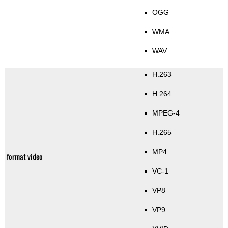
OGG
WMA
WAV
H.263
H.264
MPEG-4
H.265
MP4
format video
VC-1
VP8
VP9