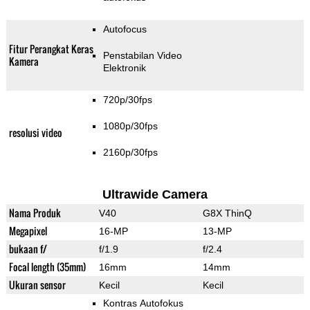
Autofocus
Fitur Perangkat Keras
Penstabilan Video
Kamera
Elektronik
720p/30fps
1080p/30fps
resolusi video
2160p/30fps
Ultrawide Camera
Nama Produk
V40
G8X ThinQ
Megapixel
16-MP
13-MP
bukaan f/
f/1.9
f/2.4
Focal length (35mm)
16mm
14mm
Ukuran sensor
Kecil
Kecil
Kontras Autofokus