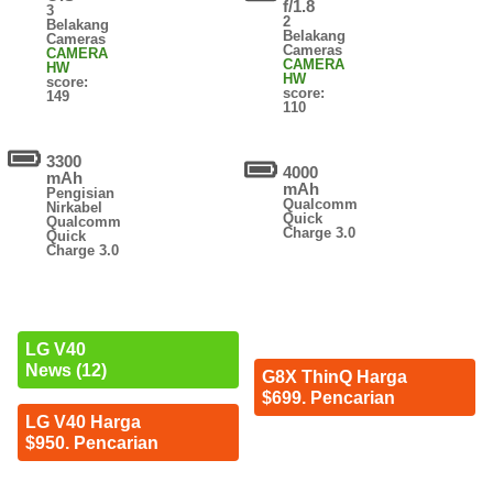
f/1.8
3
2
Belakang
Belakang
Cameras
Cameras
CAMERA
CAMERA
HW
HW
score:
score:
149
110
3300
4000
mAh
mAh
Pengisian
Qualcomm
Nirkabel
Quick
Qualcomm
Charge 3.0
Quick
Charge 3.0
LG V40
News (12)
G8X ThinQ Harga
$699. Pencarian
LG V40 Harga
$950. Pencarian