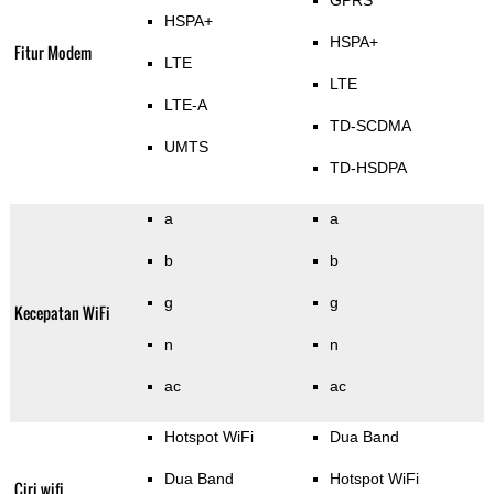
GPRS
HSPA+
HSPA+
Fitur Modem
LTE
LTE
LTE-A
TD-SCDMA
UMTS
TD-HSDPA
a
a
b
b
g
g
Kecepatan WiFi
n
n
ac
ac
Hotspot WiFi
Dua Band
Dua Band
Hotspot WiFi
Ciri wifi