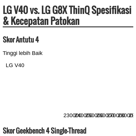
LG V40 vs. LG G8X ThinQ Spesifikasi
& Kecepatan Patokan
Skor Antutu 4
Tinggi lebih Baik
LG V40
230000
240000
250000
260000
270000
280000
29
Skor Geekbench 4 Single-Thread