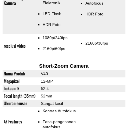
Kamera
Elektronik
Autofocus
LED Flash
HDR Foto
HDR Foto
1080p/240fps
2160p/30fps
resolusi video
2160p/60fps
Short-Zoom Camera
Nama Produk
V40
Megapixel
12-MP
bukaan f/
f/2.4
Focal length (35mm)
52mm
Ukuran sensor
Sangat kecil
Kontras Autofokus
AF Features
Fasa-pengesanan
autofokus