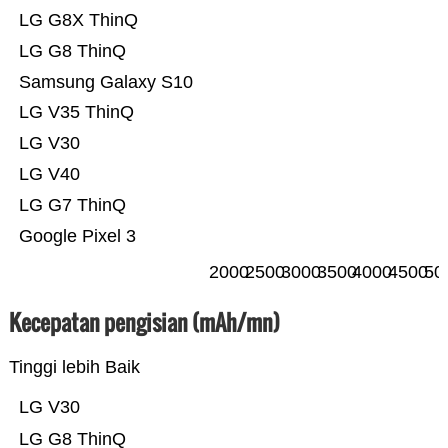
LG G8X ThinQ
LG G8 ThinQ
Samsung Galaxy S10
LG V35 ThinQ
LG V30
LG V40
LG G7 ThinQ
Google Pixel 3
2000
2500
3000
3500
4000
4500
50
Kecepatan pengisian (mAh/mn)
Tinggi lebih Baik
LG V30
LG G8 ThinQ