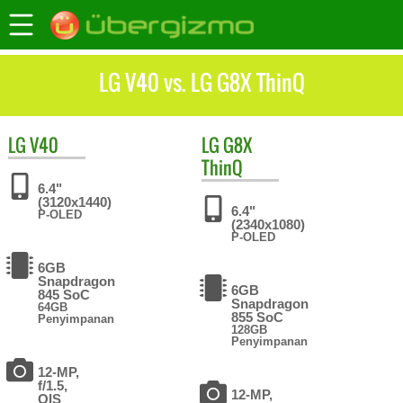
LG V40 vs. LG G8X ThinQ
LG
V40
LG
G8X
ThinQ
6.4"
(3120x1440)
6.4"
P-OLED
(2340x1080)
P-OLED
6GB
Snapdragon
6GB
845 SoC
Snapdragon
64GB
855 SoC
Penyimpanan
128GB
Penyimpanan
12-MP,
f/1.5,
12-MP,
OIS