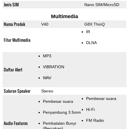
Jenis SIM
Nano SIM/MicroSD
Multimedia
Nama Produk
V40
G8X ThinQ
IR
Fitur Multimedia
DLNA
MP3
VIBRATION
Daftar Alert
WAV
Saluran Speaker
Stereo
Pembesar suara
Pembesar suara
Hi-Fi
Penyambung 3.5mm
FM Radio
Audio Features
Pembatalan Bunyi
(Bercakap)