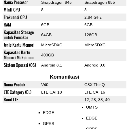
Nama Prosesor
Snapdragon 845
Snapdragon 855
# Inti CPU
8
8
Frekuensi CPU
2.84 GHz
RAM
6GB
6GB
Kapasitas Storage
64GB
128GB
untuk Pemakai
Jenis Kartu Memori
MicroSDXC
MicroSDXC
Kapasitas Kartu
400GB
Memori Maksimum
Sistem Operasi (OS)
Android 8.1
Android 9.0
Komunikasi
Nama Produk
V40
G8X ThinQ
LTE Category (DL)
LTE CAT18
LTE CAT16
Band LTE
12, 28, 38, 40
UMTS
EDGE
EDGE
GPRS