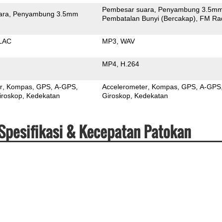
Pembesar suara
Penyambung 3.5m
ara
Penyambung 3.5mm
Pembatalan Bunyi (Bercakap)
FM Ra
LAC
MP3
WAV
MP4
H.264
r
Kompas
GPS
A-GPS
Accelerometer
Kompas
GPS
A-GPS
iroskop
Kedekatan
Giroskop
Kedekatan
Spesifikasi & Kecepatan Patokan