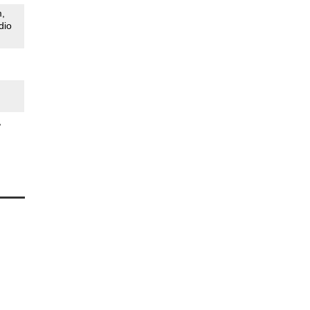
m
dio