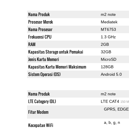
Nama Produk
m2 note
Prosesor Merek
Mediatek
Nama Prosesor
MT6753
Frekuensi CPU
1.3 GHz
RAM
2GB
Kapasitas Storage untuk Pemakai
32GB
Jenis Kartu Memori
MicroSD
Kapasitas Kartu Memori Maksimum
128GB
Sistem Operasi (OS)
Android 5.0
Nama Produk
m2 note
LTE Category (DL)
LTE CAT4
150 M
GPRS
EDGE
Fitur Modem
a
b
g
n
Kecepatan WiFi