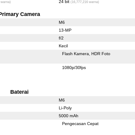
24 bit
 warna)
(16,777,216 warna)
Primary Camera
M6
13-MP
f/2
Kecil
Flash Kamera
HDR Foto
1080p/30fps
Baterai
M6
Li-Poly
5000 mAh
Pengecasan Cepat