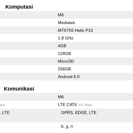
Komputasi
M6
Mediatek
MT6755 Helio P10
1.8 GHz
4GB
128GB
MicroSD
256GB
Android 6.0
Komunikasi
M6
LTE CAT6
bps
301 Mbps
LTE
GPRS
EDGE
LTE
b
g
n