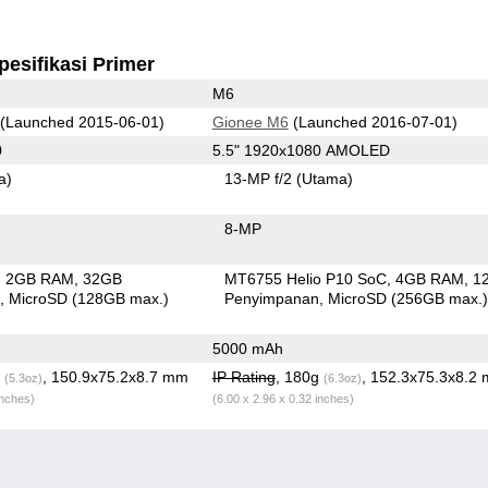
pesifikasi Primer
M6
(Launched 2015-06-01)
Gionee M6
(Launched 2016-07-01)
0
5.5" 1920x1080 AMOLED
a)
13-MP f/2
(Utama)
8-MP
2GB RAM
32GB
MT6755 Helio P10 SoC
4GB RAM
1
n
MicroSD (128GB max.)
Penyimpanan
MicroSD (256GB max.
5000 mAh
g
, 150.9x75.2x8.7 mm
IP Rating
, 180g
, 152.3x75.3x8.2
(5.3oz)
(6.3oz)
inches)
(6.00 x 2.96 x 0.32 inches)