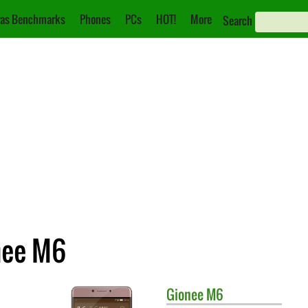
as Benchmarks
Phones
PCs
HOT!
More
Search
nee M6
Gionee
M6