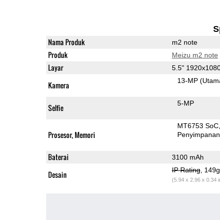
S
Nama Produk
m2 note
Produk
Meizu m2 note
Layar
5.5" 1920x108
13-MP
(Utam
Kamera
5-MP
Selfie
MT6753 SoC
Prosesor, Memori
Penyimpana
Baterai
3100 mAh
IP Rating
, 149
Desain
(5.94 x 2.96 x 0.34 