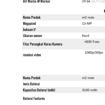
Bit Warna (# Warna)
24 bit
(16,777,216
Nama Produk
m2 note
Megapixel
13-MP
bukaan f/
Ukuran sensor
Kecil
HDR Foto
Fitur Perangkat Keras Kamera
1080p/30fps
resolusi video
Nama Produk
m2 note
Jenis Baterai
Kapasitas Baterai (mAh)
3100 mAh
Baterai Features