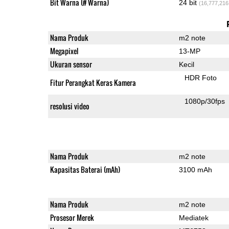
Bit Warna (# Warna)
24 bit
(16,777,216
Nama Produk
m2 note
Megapixel
13-MP
Ukuran sensor
Kecil
HDR Foto
Fitur Perangkat Keras Kamera
1080p/30fps
resolusi video
Nama Produk
m2 note
Kapasitas Baterai (mAh)
3100 mAh
Nama Produk
m2 note
Prosesor Merek
Mediatek