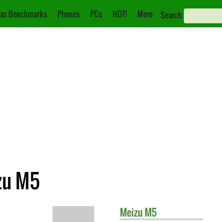
as Benchmarks
Phones
PCs
HOT!
More
Search
zu M5
Meizu
M5