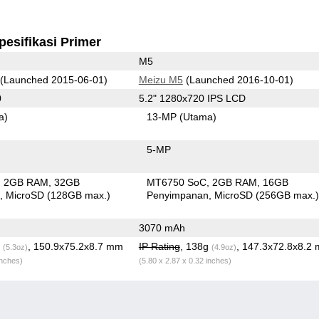
pesifikasi Primer
M5
(Launched 2015-06-01)
Meizu M5
(Launched 2016-10-01)
0
5.2" 1280x720 IPS LCD
a)
13-MP
(Utama)
5-MP
2GB RAM
32GB
MT6750 SoC
2GB RAM
16GB
n
MicroSD (128GB max.)
Penyimpanan
MicroSD (256GB max.
3070 mAh
g
, 150.9x75.2x8.7 mm
IP Rating
, 138g
, 147.3x72.8x8.2
(5.3oz)
(4.9oz)
inches)
(5.80 x 2.87 x 0.32 inches)