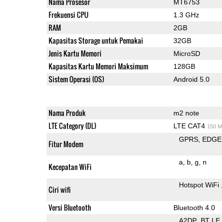
Nama Prosesor
MT6753
Frekuensi CPU
1.3 GHz
RAM
2GB
Kapasitas Storage untuk Pemakai
32GB
Jenis Kartu Memori
MicroSD
Kapasitas Kartu Memori Maksimum
128GB
Sistem Operasi (OS)
Android 5.0
Nama Produk
m2 note
LTE Category (DL)
LTE CAT4
150 M
GPRS
EDGE
Fitur Modem
a
b
g
n
Kecepatan WiFi
Hotspot WiFi
Ciri wifi
Versi Bluetooth
Bluetooth 4.0
A2DP
BT LE