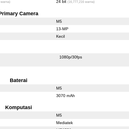
24 bit
 warna)
(16,777,216 warna)
Primary Camera
M5
13-MP
Kecil
1080p/30fps
Baterai
M5
3070 mAh
Komputasi
M5
Mediatek