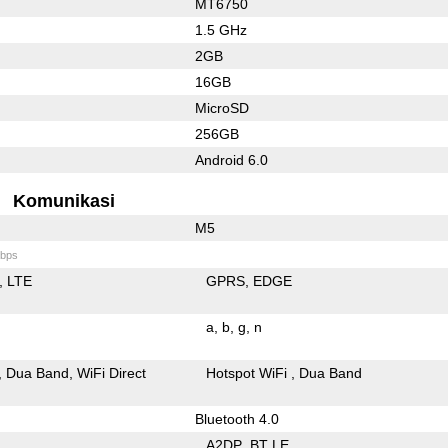
MT6750
1.5 GHz
2GB
16GB
MicroSD
256GB
Android 6.0
Komunikasi
M5
bps
LTE
GPRS
EDGE
a
b
g
n
Dua Band
WiFi Direct
Hotspot WiFi
Dua Band
Bluetooth 4.0
A2DP
BT LE