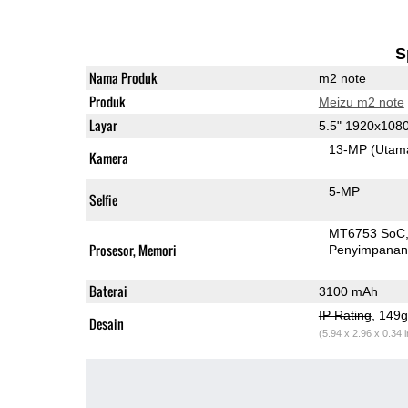
S
Nama Produk
m2 note
Produk
Meizu m2 note
Layar
5.5" 1920x108
13-MP
(Utam
Kamera
5-MP
Selfie
MT6753 SoC
Prosesor, Memori
Penyimpana
Baterai
3100 mAh
IP Rating
, 149
Desain
(5.94 x 2.96 x 0.34 