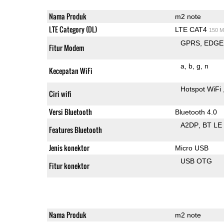
Nama Produk
m2 note
LTE Category (DL)
LTE CAT4
150 M
GPRS
EDGE
Fitur Modem
a
b
g
n
Kecepatan WiFi
Hotspot WiFi
Ciri wifi
Versi Bluetooth
Bluetooth 4.0
A2DP
BT LE
Features Bluetooth
Jenis konektor
Micro USB
USB OTG
Fitur konektor
Nama Produk
m2 note