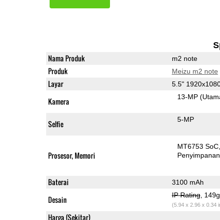
S
Nama Produk
m2 note
Produk
Meizu m2 note
Layar
5.5" 1920x108
13-MP
(Utam
Kamera
5-MP
Selfie
MT6753 SoC
Prosesor, Memori
Penyimpana
Baterai
3100 mAh
IP Rating
, 149
Desain
(5.94 x 2.96 x 0.34 
Harga (Sekitar)