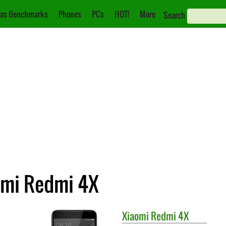
as Benchmarks
Phones
PCs
HOT!
More
Search
omi Redmi 4X
Xiaomi
Redmi 4X