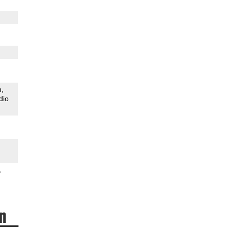
m
dio
n