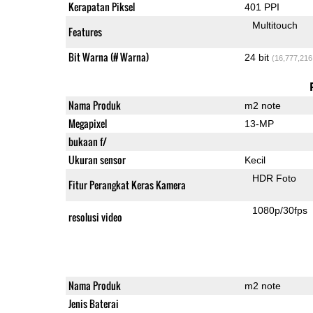
Kerapatan Piksel
401 PPI
Multitouch
Features
Bit Warna (# Warna)
24 bit
(16,777,216
Nama Produk
m2 note
Megapixel
13-MP
bukaan f/
Ukuran sensor
Kecil
HDR Foto
Fitur Perangkat Keras Kamera
1080p/30fps
resolusi video
Nama Produk
m2 note
Jenis Baterai