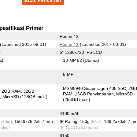
$150. Pencarian
pesifikasi Primer
Redmi 4X
(Launched 2015-06-01)
Redmi 4X
(Launched 2017-03-01)
0
5" 1280x720 IPS LCD
a)
13-MP f/2
(Utama)
5-MP
MSM8940 Snapdragon 435 SoC
2G
2GB RAM
32GB
RAM
16GB Penyimpanan
MicroSD
n
MicroSD (128GB max.)
(256GB max.)
4100 mAh
g
, 150.9x75.2x8.7 mm
IP Rating
, 150g
, 139.2x70x8.7 m
(5.3oz)
(5.3oz)
inches)
(5.48 x 2.76 x 0.34 inches)
$150