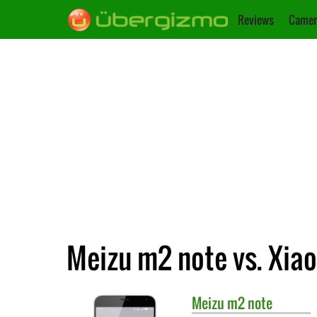
Reviews
Camer
Meizu m2 note vs. Xia
Meizu
m2 note