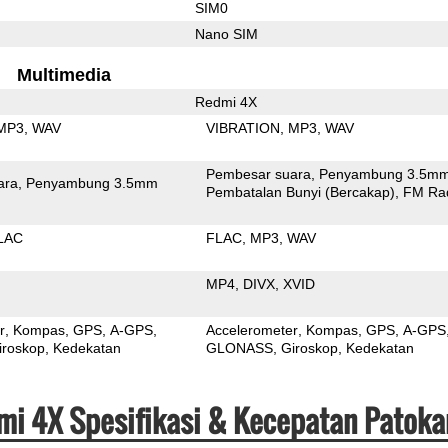
SIM0
Nano SIM
Multimedia
Redmi 4X
MP3
WAV
VIBRATION
MP3
WAV
Pembesar suara
Penyambung 3.5m
ara
Penyambung 3.5mm
Pembatalan Bunyi (Bercakap)
FM Ra
LAC
FLAC
MP3
WAV
MP4
DIVX
XVID
r
Kompas
GPS
A-GPS
Accelerometer
Kompas
GPS
A-GPS
iroskop
Kedekatan
GLONASS
Giroskop
Kedekatan
mi 4X Spesifikasi & Kecepatan Patoka