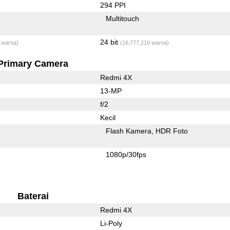
294 PPI
Multitouch
24 bit
 warna)
(16,777,216 warna)
Primary Camera
Redmi 4X
13-MP
f/2
Kecil
Flash Kamera
HDR Foto
1080p/30fps
Baterai
Redmi 4X
Li-Poly