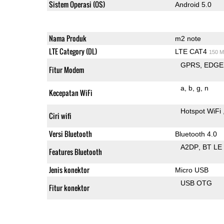
Sistem Operasi (OS)
Android 5.0
Nama Produk
m2 note
LTE Category (DL)
LTE CAT4
150 M
GPRS
EDGE
Fitur Modem
a
b
g
n
Kecepatan WiFi
Hotspot WiFi
Ciri wifi
Versi Bluetooth
Bluetooth 4.0
A2DP
BT LE
Features Bluetooth
Jenis konektor
Micro USB
USB OTG
Fitur konektor