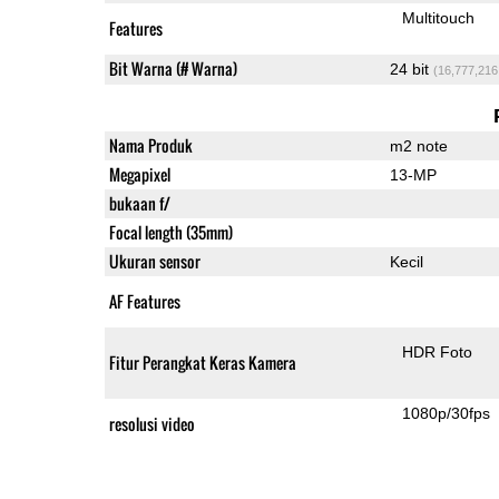
Multitouch
Features
Bit Warna (# Warna)
24 bit
(16,777,216
Nama Produk
m2 note
Megapixel
13-MP
bukaan f/
Focal length (35mm)
Ukuran sensor
Kecil
AF Features
HDR Foto
Fitur Perangkat Keras Kamera
1080p/30fps
resolusi video