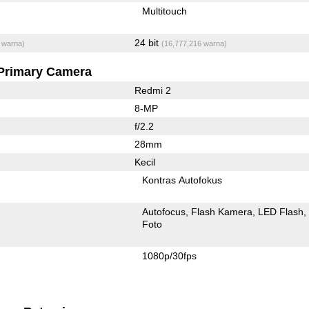
Multitouch
24 bit
 warna)
(16,777,216 warna)
Primary Camera
Redmi 2
8-MP
f/2.2
28mm
Kecil
Kontras Autofokus
Autofocus
Flash Kamera
LED Flash
Foto
1080p/30fps