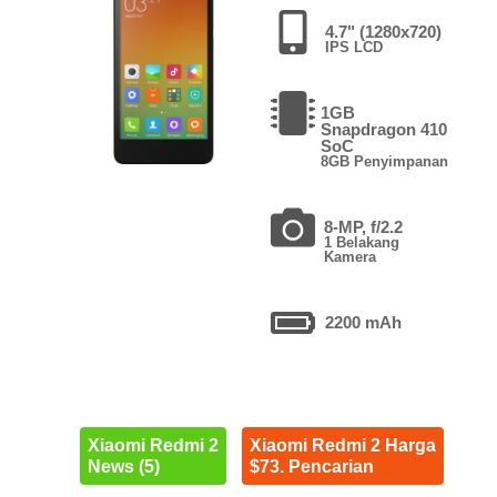
4.7" (1280x720)
IPS LCD
1GB
Snapdragon 410
SoC
8GB Penyimpanan
8-MP, f/2.2
1 Belakang
Kamera
2200 mAh
Xiaomi Redmi 2
Xiaomi Redmi 2 Harga
News (5)
$73. Pencarian