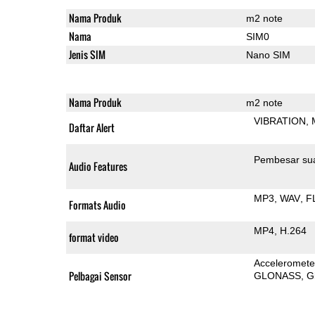
Nama Produk
m2 note
Nama
SIM0
Jenis SIM
Nano SIM
Nama Produk
m2 note
VIBRATION
Daftar Alert
Pembesar su
Audio Features
MP3
WAV
F
Formats Audio
MP4
H.264
format video
Acceleromete
Pelbagai Sensor
GLONASS
G