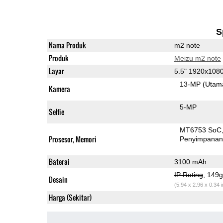
S
Nama Produk
m2 note
Produk
Meizu m2 note
Layar
5.5" 1920x108
13-MP
(Utam
Kamera
5-MP
Selfie
MT6753 SoC
Prosesor, Memori
Penyimpana
Baterai
3100 mAh
IP Rating
, 149
Desain
(5.94 x 2.96 x 0.34 
Harga (Sekitar)