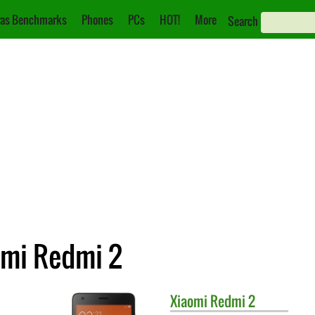
as Benchmarks
Phones
PCs
HOT!
More
Search
omi Redmi 2
Xiaomi
Redmi 2