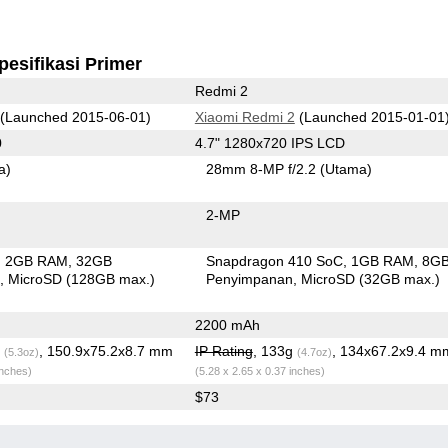
pesifikasi Primer
Redmi 2
(Launched 2015-06-01)
Xiaomi Redmi 2
(Launched 2015-01-01
0
4.7" 1280x720 IPS LCD
a)
28mm 8-MP f/2.2
(Utama)
2-MP
2GB RAM
32GB
Snapdragon 410 SoC
1GB RAM
8G
n
MicroSD (128GB max.)
Penyimpanan
MicroSD (32GB max.)
2200 mAh
g
, 150.9x75.2x8.7 mm
IP Rating
, 133g
, 134x67.2x9.4 m
(5.3oz)
(4.7oz)
inches)
(5.28 x 2.65 x 0.37 inches)
$73