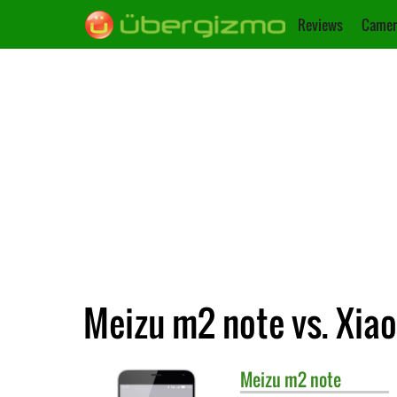
Reviews
Camer
Meizu m2 note vs. Xia
Meizu
m2 note