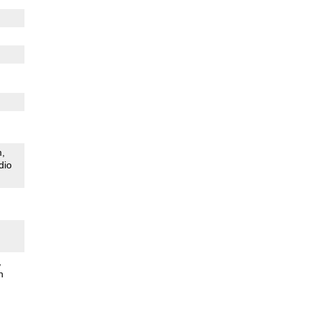
m
dio
n