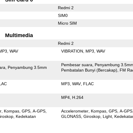
Redmi 2
SIM0
Micro SIM
Multimedia
Redmi 2
MP3
WAV
VIBRATION
MP3
WAV
Pembesar suara
Penyambung 3.5m
ara
Penyambung 3.5mm
Pembatalan Bunyi (Bercakap)
FM Ra
LAC
MP3
WAV
FLAC
MP4
H.264
r
Kompas
GPS
A-GPS
Accelerometer
Kompas
GPS
A-GPS
iroskop
Kedekatan
GLONASS
Giroskop
Light
Kedekata