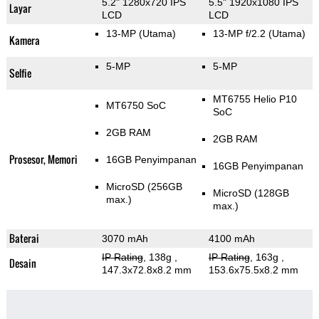
5.2" 1280x720 IPS
5.5" 1920x1080 IPS
Layar
LCD
LCD
13-MP
(Utama)
13-MP f/2.2
(Utama)
Kamera
5-MP
5-MP
Selfie
MT6755 Helio P10
MT6750 SoC
SoC
2GB RAM
2GB RAM
Prosesor, Memori
16GB Penyimpanan
16GB Penyimpanan
MicroSD (256GB
MicroSD (128GB
max.)
max.)
Baterai
3070 mAh
4100 mAh
IP Rating
, 138g
,
IP Rating
, 163g
,
Desain
147.3x72.8x8.2 mm
153.6x75.5x8.2 mm