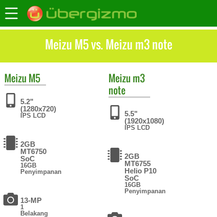
Meizu M5 vs. Meizu m3 note
Meizu
M5
Meizu
m3
note
5.2"
(1280x720)
5.5"
IPS LCD
(1920x1080)
IPS LCD
2GB
MT6750
2GB
SoC
MT6755
16GB
Helio P10
Penyimpanan
SoC
16GB
Penyimpanan
13-MP
1
Belakang