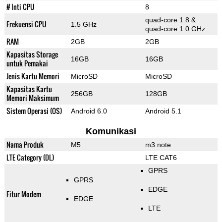
# Inti CPU
8
quad-core 1.8 &
Frekuensi CPU
1.5 GHz
quad-core 1.0 GHz
RAM
2GB
2GB
Kapasitas Storage
16GB
16GB
untuk Pemakai
Jenis Kartu Memori
MicroSD
MicroSD
Kapasitas Kartu
256GB
128GB
Memori Maksimum
Sistem Operasi (OS)
Android 6.0
Android 5.1
Komunikasi
Nama Produk
M5
m3 note
LTE Category (DL)
LTE CAT6
GPRS
GPRS
EDGE
Fitur Modem
EDGE
LTE