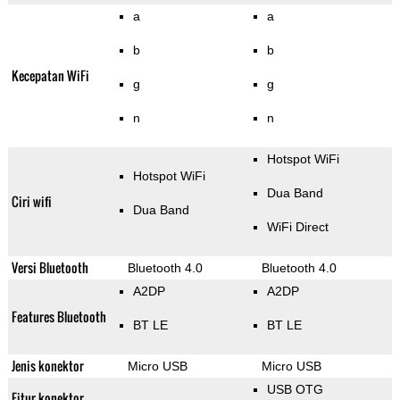
a
a
b
b
Kecepatan WiFi
g
g
n
n
Hotspot WiFi
Hotspot WiFi
Dua Band
Ciri wifi
Dua Band
WiFi Direct
Versi Bluetooth
Bluetooth 4.0
Bluetooth 4.0
A2DP
A2DP
Features Bluetooth
BT LE
BT LE
Jenis konektor
Micro USB
Micro USB
USB OTG
Fitur konektor