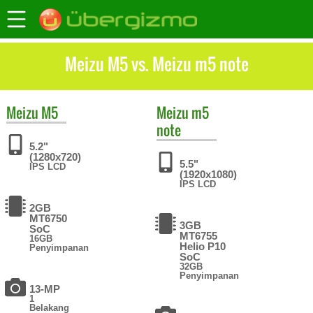
Meizu M5 vs. Meizu m5 note
Meizu
M5
Meizu
m5
note
5.2"
(1280x720)
5.5"
IPS LCD
(1920x1080)
IPS LCD
2GB
MT6750
3GB
SoC
MT6755
16GB
Helio P10
Penyimpanan
SoC
32GB
Penyimpanan
13-MP
1
Belakang