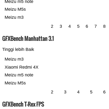
Meizu m5 note
Meizu M5s
Meizu m3
2
3
4
5
6
7
8
GFXBench Manhattan 3.1
Tinggi lebih Baik
Meizu m3
Xiaomi Redmi 4X
Meizu m5 note
Meizu M5s
2
3
4
5
6
GFXBench T-Rex FPS