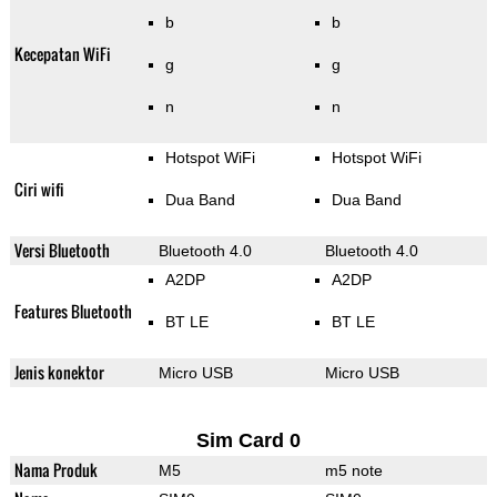
b
b
Kecepatan WiFi
g
g
n
n
Hotspot WiFi
Hotspot WiFi
Ciri wifi
Dua Band
Dua Band
Versi Bluetooth
Bluetooth 4.0
Bluetooth 4.0
A2DP
A2DP
Features Bluetooth
BT LE
BT LE
Jenis konektor
Micro USB
Micro USB
Sim Card 0
Nama Produk
M5
m5 note