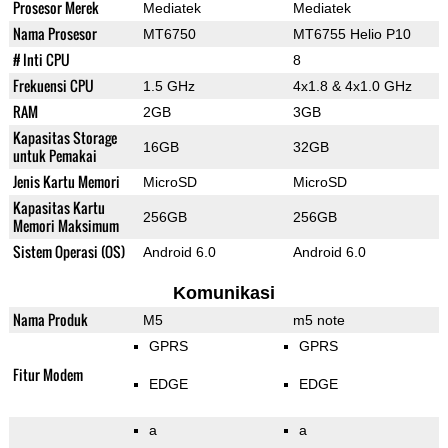
Prosesor Merek
Mediatek
Mediatek
Nama Prosesor
MT6750
MT6755 Helio P10
# Inti CPU
8
Frekuensi CPU
1.5 GHz
4x1.8 & 4x1.0 GHz
RAM
2GB
3GB
Kapasitas Storage
16GB
32GB
untuk Pemakai
Jenis Kartu Memori
MicroSD
MicroSD
Kapasitas Kartu
256GB
256GB
Memori Maksimum
Sistem Operasi (OS)
Android 6.0
Android 6.0
Komunikasi
Nama Produk
M5
m5 note
GPRS
GPRS
Fitur Modem
EDGE
EDGE
a
a