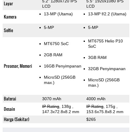
5.2" 1280x720 IPS
5.5" 1920x1080 IPS
Layar
LCD
LCD
13-MP
(Utama)
13-MP f/2.2
(Utama)
Kamera
5-MP
5-MP
Selfie
MT6755 Helio P10
MT6750 SoC
SoC
2GB RAM
3GB RAM
Prosesor, Memori
16GB Penyimpanan
32GB Penyimpanan
MicroSD (256GB
MicroSD (256GB
max.)
max.)
Baterai
3070 mAh
4000 mAh
IP Rating
, 138g
,
IP Rating
, 175g
,
Desain
147.3x72.8x8.2 mm
153.6x75.8x8.2 mm
Harga (Sekitar)
$265