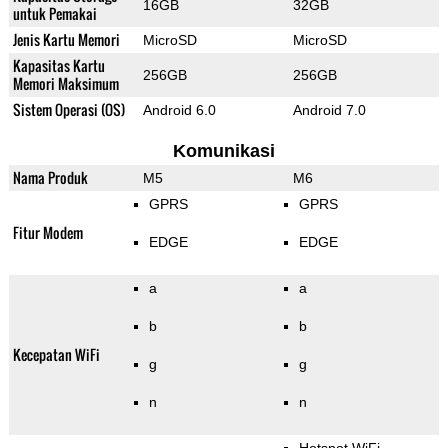
16GB
32GB
untuk Pemakai
Jenis Kartu Memori
MicroSD
MicroSD
Kapasitas Kartu
256GB
256GB
Memori Maksimum
Sistem Operasi (OS)
Android 6.0
Android 7.0
Komunikasi
Nama Produk
M5
M6
GPRS
GPRS
Fitur Modem
EDGE
EDGE
a
a
b
b
Kecepatan WiFi
g
g
n
n