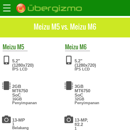
Meizu M5 vs. Meizu M6
Meizu
M5
Meizu
M6
5.2"
5.2"
(1280x720)
(1280x720)
IPS LCD
IPS LCD
2GB
3GB
MT6750
MT6750
SoC
SoC
16GB
32GB
Penyimpanan
Penyimpanan
13-MP
13-MP,
1
f/2.2
Belakang
1