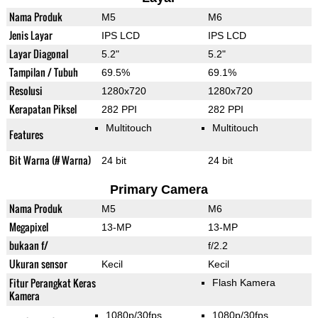
Nama Produk
M5
M6
Jenis Layar
IPS LCD
IPS LCD
Layar Diagonal
5.2"
5.2"
Tampilan / Tubuh
69.5%
69.1%
Resolusi
1280x720
1280x720
Kerapatan Piksel
282 PPI
282 PPI
Multitouch
Multitouch
Features
Bit Warna (# Warna)
24 bit
24 bit
Primary Camera
Nama Produk
M5
M6
Megapixel
13-MP
13-MP
bukaan f/
f/2.2
Ukuran sensor
Kecil
Kecil
Fitur Perangkat Keras
Flash Kamera
Kamera
1080p/30fps
1080p/30fps