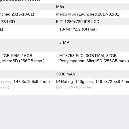
M5s
nched 2016-10-01)
Meizu M5s
(Launched 2017-02-01)
 IPS LCD
5.2" 1280x720 IPS LCD
a)
13-MP f/2.2
(Utama)
5-MP
2GB RAM
16GB
MT6753 SoC
3GB RAM
32GB
n
MicroSD (256GB max.)
Penyimpanan
MicroSD (256GB max.
3000 mAh
g
, 147.3x72.8x8.2 mm
IP Rating
, 143g
, 148.2x72.5x8.4 
(4.9oz)
(5oz)
inches)
(5.83 x 2.85 x 0.33 inches)