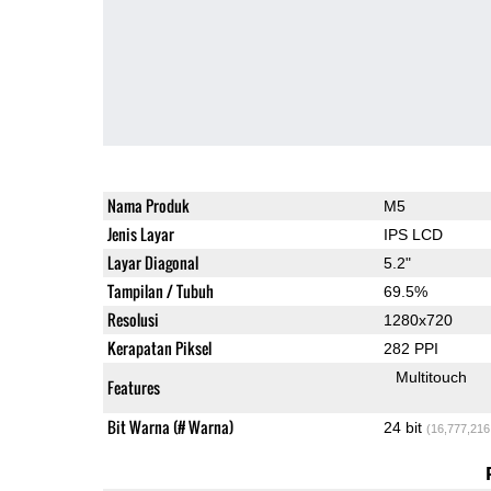
Nama Produk
M5
Jenis Layar
IPS LCD
Layar Diagonal
5.2"
Tampilan / Tubuh
69.5%
Resolusi
1280x720
Kerapatan Piksel
282 PPI
Multitouch
Features
Bit Warna (# Warna)
24 bit
(16,777,216