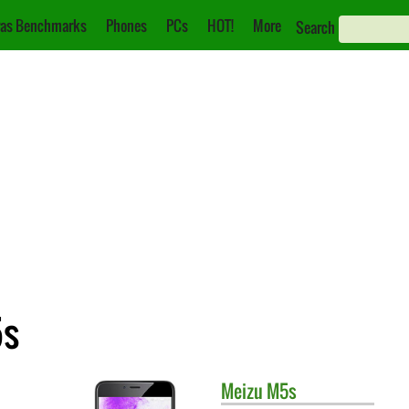
as Benchmarks
Phones
PCs
HOT!
More
Search
5s
Meizu
M5s