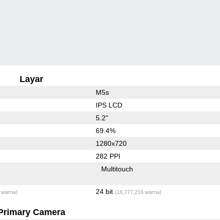
Layar
M5s
IPS LCD
5.2"
69.4%
1280x720
282 PPI
Multitouch
24 bit
 warna)
(16,777,216 warna)
Primary Camera