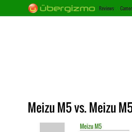
Reviews
Camer
Meizu M5 vs. Meizu M
Meizu
M5