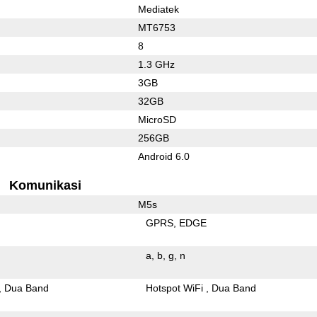
Mediatek
MT6753
8
1.3 GHz
3GB
32GB
MicroSD
256GB
Android 6.0
Komunikasi
M5s
GPRS
EDGE
a
b
g
n
Dua Band
Hotspot WiFi
Dua Band