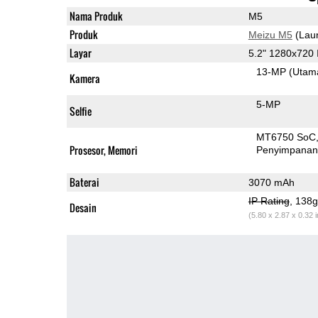
Nama Produk
M5
Produk
Meizu M5
(Lau
Layar
5.2" 1280x720
13-MP
(Utam
Kamera
5-MP
Selfie
MT6750 SoC
Prosesor, Memori
Penyimpana
Baterai
3070 mAh
IP Rating
, 138
Desain
(5.80 x 2.87 x 0.32 