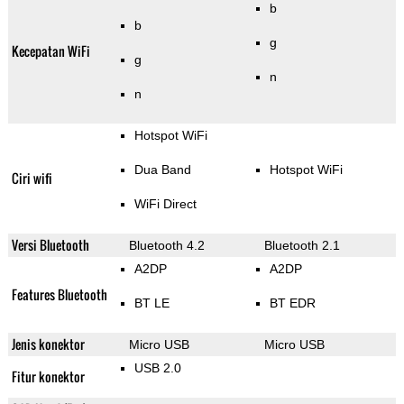
b
b
g
Kecepatan WiFi
g
n
n
Hotspot WiFi
Dua Band
Hotspot WiFi
Ciri wifi
WiFi Direct
Versi Bluetooth
Bluetooth 4.2
Bluetooth 2.1
A2DP
A2DP
Features Bluetooth
BT LE
BT EDR
Jenis konektor
Micro USB
Micro USB
USB 2.0
Fitur konektor