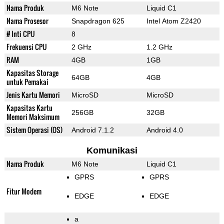
Nama Produk
M6 Note
Liquid C1
Nama Prosesor
Snapdragon 625
Intel Atom Z2420
# Inti CPU
8
Frekuensi CPU
2 GHz
1.2 GHz
RAM
4GB
1GB
Kapasitas Storage
64GB
4GB
untuk Pemakai
Jenis Kartu Memori
MicroSD
MicroSD
Kapasitas Kartu
256GB
32GB
Memori Maksimum
Sistem Operasi (OS)
Android 7.1.2
Android 4.0
Komunikasi
Nama Produk
M6 Note
Liquid C1
GPRS
GPRS
Fitur Modem
EDGE
EDGE
a