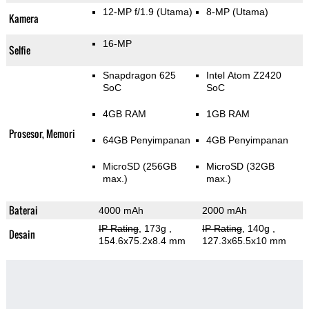
12-MP f/1.9
(Utama)
8-MP
(Utama)
Kamera
16-MP
Selfie
Snapdragon 625
Intel Atom Z2420
SoC
SoC
4GB RAM
1GB RAM
Prosesor, Memori
64GB Penyimpanan
4GB Penyimpanan
MicroSD (256GB
MicroSD (32GB
max.)
max.)
Baterai
4000 mAh
2000 mAh
IP Rating
, 173g
,
IP Rating
, 140g
,
Desain
154.6x75.2x8.4 mm
127.3x65.5x10 mm