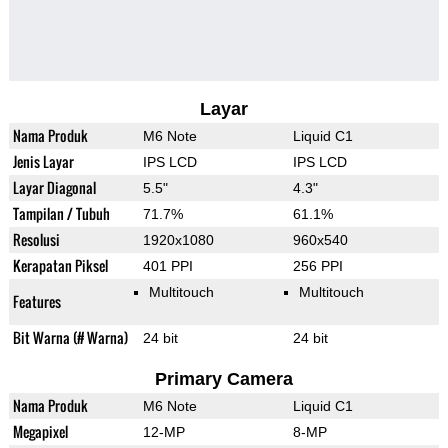
Layar
Nama Produk
M6 Note
Liquid C1
Jenis Layar
IPS LCD
IPS LCD
Layar Diagonal
5.5"
4.3"
Tampilan / Tubuh
71.7%
61.1%
Resolusi
1920x1080
960x540
Kerapatan Piksel
401 PPI
256 PPI
Multitouch
Multitouch
Features
Bit Warna (# Warna)
24 bit
24 bit
Primary Camera
Nama Produk
M6 Note
Liquid C1
Megapixel
12-MP
8-MP