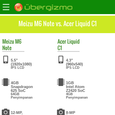
Meizu M6 Note vs. Acer Liquid C1
Meizu
M6
Acer
Liquid
Note
C1
5.5"
4.3"
(1920x1080)
(960x540)
IPS LCD
IPS LCD
4GB
1GB
Snapdragon
Intel Atom
625 SoC
Z2420 SoC
64GB
4GB
Penyimpanan
Penyimpanan
12-MP,
8-MP