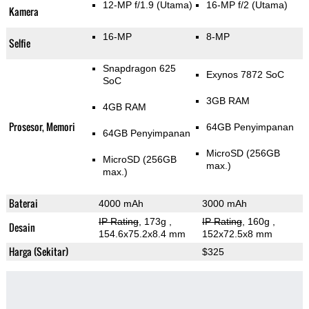
12-MP f/1.9
(Utama)
16-MP f/2
(Utama)
Kamera
16-MP
8-MP
Selfie
Snapdragon 625
Exynos 7872 SoC
SoC
3GB RAM
4GB RAM
Prosesor, Memori
64GB Penyimpanan
64GB Penyimpanan
MicroSD (256GB
MicroSD (256GB
max.)
max.)
Baterai
4000 mAh
3000 mAh
IP Rating
, 173g
,
IP Rating
, 160g
,
Desain
154.6x75.2x8.4 mm
152x72.5x8 mm
Harga (Sekitar)
$325