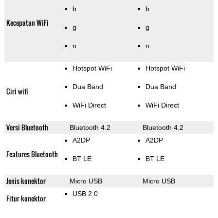
b
b
Kecepatan WiFi
g
g
n
n
Hotspot WiFi
Hotspot WiFi
Dua Band
Dua Band
Ciri wifi
WiFi Direct
WiFi Direct
Versi Bluetooth
Bluetooth 4.2
Bluetooth 4.2
A2DP
A2DP
Features Bluetooth
BT LE
BT LE
Jenis konektor
Micro USB
Micro USB
USB 2.0
Fitur konektor