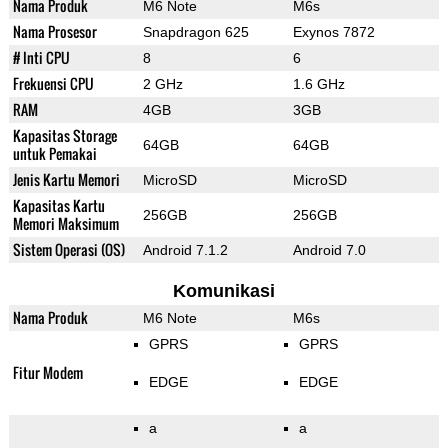
Nama Produk
M6 Note
M6s
Nama Prosesor
Snapdragon 625
Exynos 7872
# Inti CPU
8
6
Frekuensi CPU
2 GHz
1.6 GHz
RAM
4GB
3GB
Kapasitas Storage
64GB
64GB
untuk Pemakai
Jenis Kartu Memori
MicroSD
MicroSD
Kapasitas Kartu
256GB
256GB
Memori Maksimum
Sistem Operasi (OS)
Android 7.1.2
Android 7.0
Komunikasi
Nama Produk
M6 Note
M6s
GPRS
GPRS
Fitur Modem
EDGE
EDGE
a
a