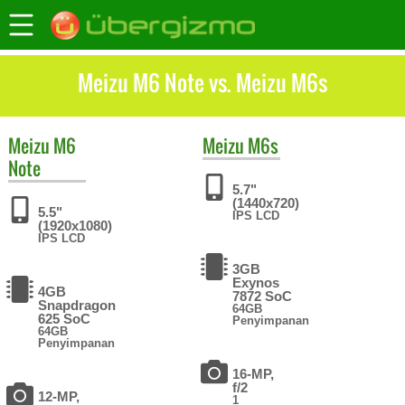
Meizu M6 Note vs. Meizu M6s
Meizu
M6
Meizu
M6s
Note
5.7"
(1440x720)
5.5"
IPS LCD
(1920x1080)
IPS LCD
3GB
Exynos
4GB
7872 SoC
Snapdragon
64GB
625 SoC
Penyimpanan
64GB
Penyimpanan
16-MP,
f/2
12-MP,
1