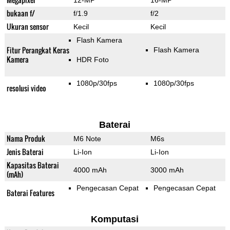
12-MP
16-MP
bukaan f/
f/1.9
f/2
Ukuran sensor
Kecil
Kecil
Flash Kamera
Fitur Perangkat Keras
Flash Kamera
Kamera
HDR Foto
1080p/30fps
1080p/30fps
resolusi video
Baterai
Nama Produk
M6 Note
M6s
Jenis Baterai
Li-Ion
Li-Ion
Kapasitas Baterai
4000 mAh
3000 mAh
(mAh)
Pengecasan Cepat
Pengecasan Cepat
Baterai Features
Komputasi