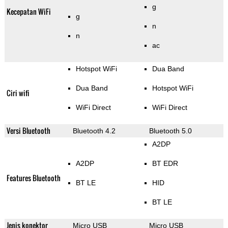
g
Kecepatan WiFi
g
n
n
ac
Hotspot WiFi
Dua Band
Dua Band
Hotspot WiFi
Ciri wifi
WiFi Direct
WiFi Direct
Versi Bluetooth
Bluetooth 4.2
Bluetooth 5.0
A2DP
A2DP
BT EDR
Features Bluetooth
BT LE
HID
BT LE
Jenis konektor
Micro USB
Micro USB