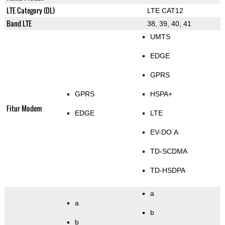
LTE Category (DL)
LTE CAT12
Band LTE
38, 39, 40, 41
UMTS
EDGE
GPRS
GPRS
HSPA+
Fitur Modem
EDGE
LTE
EV-DO A
TD-SCDMA
TD-HSDPA
a
a
b
b