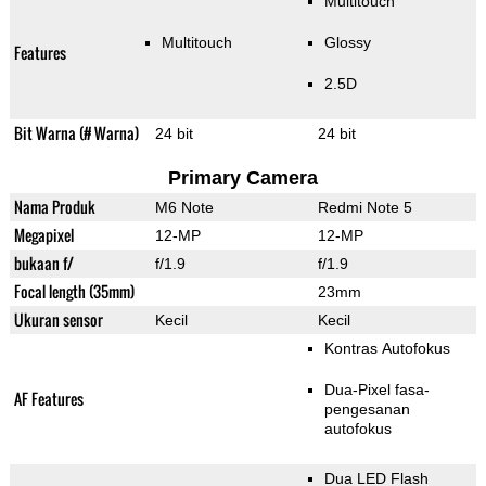
Multitouch
Multitouch
Glossy
Features
2.5D
Bit Warna (# Warna)
24 bit
24 bit
Primary Camera
Nama Produk
M6 Note
Redmi Note 5
Megapixel
12-MP
12-MP
bukaan f/
f/1.9
f/1.9
Focal length (35mm)
23mm
Ukuran sensor
Kecil
Kecil
Kontras Autofokus
Dua-Pixel fasa-
AF Features
pengesanan
autofokus
Dua LED Flash