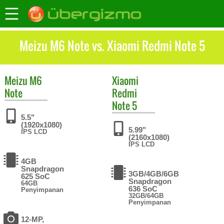
Meizu M6 Note vs. Xiaomi Redmi Note 5
Meizu
M6
Xiaomi
Note
Redmi
Note 5
5.5"
(1920x1080)
5.99"
IPS LCD
(2160x1080)
IPS LCD
4GB
Snapdragon
3GB/4GB/6GB
625 SoC
Snapdragon
64GB
636 SoC
Penyimpanan
32GB/64GB
Penyimpanan
12-MP,