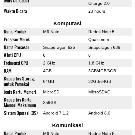
Jenis Caj Cepat
Charge 2.0
Waktu Bicara
23 hours
Komputasi
Nama Produk
M6 Note
Redmi Note 5
Prosesor Merek
Qualcomm
Nama Prosesor
Snapdragon 625
Snapdragon 636
# Inti CPU
8
8
Frekuensi CPU
2 GHz
1.8 GHz
RAM
4GB
3GB/4GB/6GB
Kapasitas Storage
64GB
32GB/64GB
untuk Pemakai
Jenis Kartu Memori
MicroSD
MicroSDXC
Kapasitas Kartu
256GB
Memori Maksimum
Sistem Operasi (OS)
Android 7.1.2
Android 8.0
Komunikasi
Nama Produk
M6 Note
Redmi Note 5