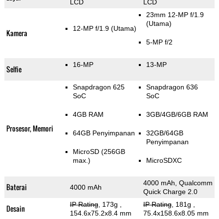
LCD
LCD
23mm 12-MP f/1.9
(Utama)
12-MP f/1.9
(Utama)
Kamera
5-MP f/2
16-MP
13-MP
Selfie
Snapdragon 625
Snapdragon 636
SoC
SoC
4GB RAM
3GB/4GB/6GB RAM
Prosesor, Memori
64GB Penyimpanan
32GB/64GB
Penyimpanan
MicroSD (256GB
max.)
MicroSDXC
4000 mAh, Qualcomm
Baterai
4000 mAh
Quick Charge 2.0
IP Rating
, 173g
,
IP Rating
, 181g
,
Desain
154.6x75.2x8.4 mm
75.4x158.6x8.05 mm