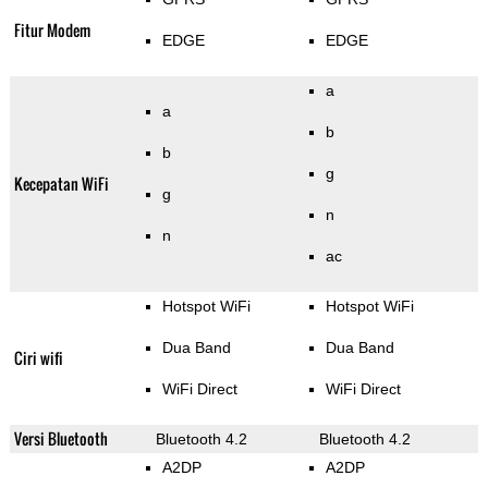
Fitur Modem
EDGE
EDGE
a
a
b
b
g
Kecepatan WiFi
g
n
n
ac
Hotspot WiFi
Hotspot WiFi
Dua Band
Dua Band
Ciri wifi
WiFi Direct
WiFi Direct
Versi Bluetooth
Bluetooth 4.2
Bluetooth 4.2
A2DP
A2DP