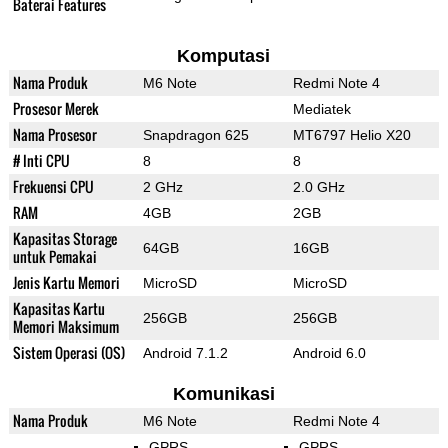
Baterai Features
Komputasi
Nama Produk
M6 Note
Redmi Note 4
Prosesor Merek
Mediatek
Nama Prosesor
Snapdragon 625
MT6797 Helio X20
# Inti CPU
8
8
Frekuensi CPU
2 GHz
2.0 GHz
RAM
4GB
2GB
Kapasitas Storage
64GB
16GB
untuk Pemakai
Jenis Kartu Memori
MicroSD
MicroSD
Kapasitas Kartu
256GB
256GB
Memori Maksimum
Sistem Operasi (OS)
Android 7.1.2
Android 6.0
Komunikasi
Nama Produk
M6 Note
Redmi Note 4
GPRS
GPRS