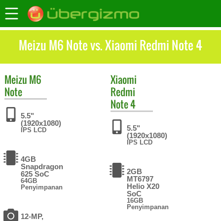
Meizu M6 Note vs. Xiaomi Redmi Note 4
Meizu
M6
Xiaomi
Note
Redmi
Note 4
5.5"
(1920x1080)
5.5"
IPS LCD
(1920x1080)
IPS LCD
4GB
Snapdragon
2GB
625 SoC
MT6797
64GB
Helio X20
Penyimpanan
SoC
16GB
Penyimpanan
12-MP,