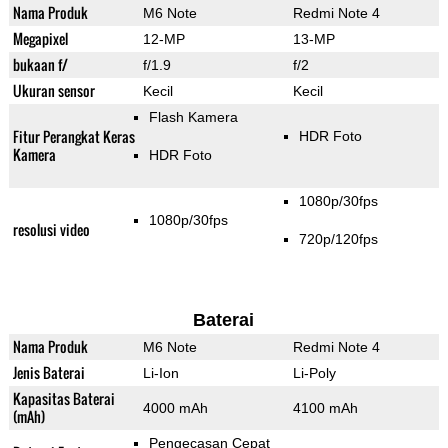
Nama Produk
M6 Note
Redmi Note 4
Megapixel
12-MP
13-MP
bukaan f/
f/1.9
f/2
Ukuran sensor
Kecil
Kecil
Flash Kamera
Fitur Perangkat Keras
HDR Foto
Kamera
HDR Foto
1080p/30fps
1080p/30fps
resolusi video
720p/120fps
Baterai
Nama Produk
M6 Note
Redmi Note 4
Jenis Baterai
Li-Ion
Li-Poly
Kapasitas Baterai
4000 mAh
4100 mAh
(mAh)
Pengecasan Cepat