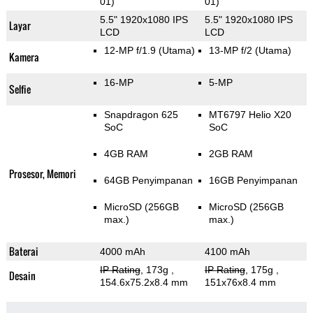
01)
01)
5.5" 1920x1080 IPS
5.5" 1920x1080 IPS
Layar
LCD
LCD
12-MP f/1.9
(Utama)
13-MP f/2
(Utama)
Kamera
16-MP
5-MP
Selfie
Snapdragon 625
MT6797 Helio X20
SoC
SoC
4GB RAM
2GB RAM
Prosesor, Memori
64GB Penyimpanan
16GB Penyimpanan
MicroSD (256GB
MicroSD (256GB
max.)
max.)
Baterai
4000 mAh
4100 mAh
IP Rating
, 173g
,
IP Rating
, 175g
,
Desain
154.6x75.2x8.4 mm
151x76x8.4 mm