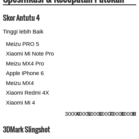
Skor Antutu 4
Tinggi lebih Baik
Meizu PRO 5
Xiaomi Mi Note Pro
Meizu MX4 Pro
Apple iPhone 6
Meizu MX4
Xiaomi Redmi 4X
Xiaomi Mi 4
30000
40000
50000
60000
70000
80000
90
3DMark Slingshot