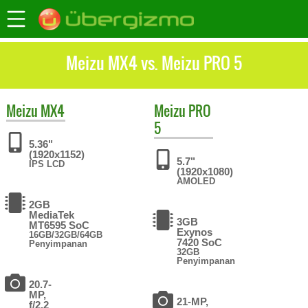
Meizu MX4 vs. Meizu PRO 5
Meizu
MX4
Meizu
PRO
5
5.36"
(1920x1152)
5.7"
IPS LCD
(1920x1080)
AMOLED
2GB
MediaTek
3GB
MT6595 SoC
Exynos
16GB/32GB/64GB
7420 SoC
Penyimpanan
32GB
Penyimpanan
20.7-
MP,
21-MP,
f/2.2