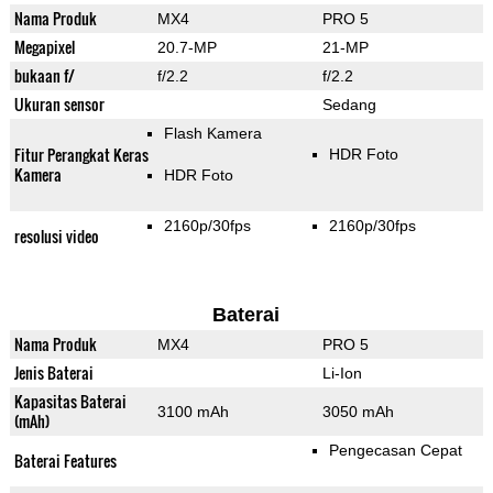
Nama Produk
MX4
PRO 5
Megapixel
20.7-MP
21-MP
bukaan f/
f/2.2
f/2.2
Ukuran sensor
Sedang
Flash Kamera
Fitur Perangkat Keras
HDR Foto
Kamera
HDR Foto
2160p/30fps
2160p/30fps
resolusi video
Baterai
Nama Produk
MX4
PRO 5
Jenis Baterai
Li-Ion
Kapasitas Baterai
3100 mAh
3050 mAh
(mAh)
Pengecasan Cepat
Baterai Features