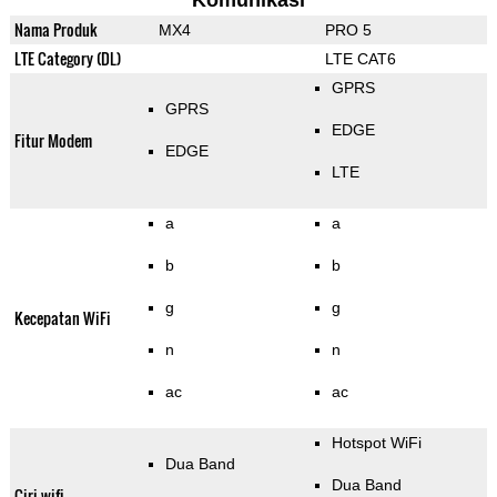
Komunikasi
Nama Produk
MX4
PRO 5
LTE Category (DL)
LTE CAT6
GPRS
GPRS
EDGE
Fitur Modem
EDGE
LTE
a
a
b
b
g
g
Kecepatan WiFi
n
n
ac
ac
Hotspot WiFi
Dua Band
Dua Band
Ciri wifi