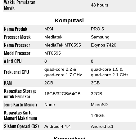
Waktu Pemutaran
48 hours
Musik
Komputasi
Nama Produk
MX4
PRO 5
Prosesor Merek
Mediatek
Samsung
Nama Prosesor
MediaTek MT6595
Exynos 7420
Model Prosesor
MT6595
# Inti CPU
8
8
quad-core 2.2 &
quad-core 1.5 &
Frekuensi CPU
quad-core 1.7 GHz
quad-core 2.1 GHz
RAM
2GB
3GB
Kapasitas Storage
16GB/32GB/64GB
32GB
untuk Pemakai
Jenis Kartu Memori
None
MicroSD
Kapasitas Kartu
128GB
Memori Maksimum
Sistem Operasi (OS)
Android 4.4.4
Android 5.1