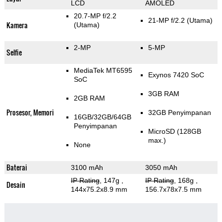
LCD
AMOLED
20.7-MP f/2.2
21-MP f/2.2
(Utama)
Kamera
(Utama)
2-MP
5-MP
Selfie
MediaTek MT6595
Exynos 7420 SoC
SoC
3GB RAM
2GB RAM
Prosesor, Memori
32GB Penyimpanan
16GB/32GB/64GB
Penyimpanan
MicroSD (128GB
max.)
None
Baterai
3100 mAh
3050 mAh
IP Rating
, 147g
,
IP Rating
, 168g
,
Desain
144x75.2x8.9 mm
156.7x78x7.5 mm