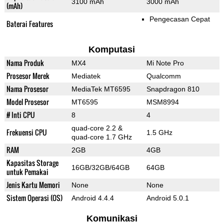
3100 mAh
3000 mAh
(mAh)
Pengecasan Cepat
Baterai Features
Komputasi
Nama Produk
MX4
Mi Note Pro
Prosesor Merek
Mediatek
Qualcomm
Nama Prosesor
MediaTek MT6595
Snapdragon 810
Model Prosesor
MT6595
MSM8994
# Inti CPU
8
4
quad-core 2.2 &
Frekuensi CPU
1.5 GHz
quad-core 1.7 GHz
RAM
2GB
4GB
Kapasitas Storage
16GB/32GB/64GB
64GB
untuk Pemakai
Jenis Kartu Memori
None
None
Sistem Operasi (OS)
Android 4.4.4
Android 5.0.1
Komunikasi