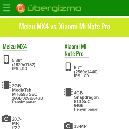
Meizu MX4 vs. Xiaomi Mi Note Pro
Meizu
MX4
Xiaomi
Mi
Note Pro
5.36"
(1920x1152)
5.7"
IPS LCD
(2560x1440)
IPS LCD
2GB
MediaTek
4GB
MT6595 SoC
Snapdragon
16GB/32GB/64GB
810 SoC
Penyimpanan
64GB
Penyimpanan
20.7-
MP,
13-MP
f/2.2