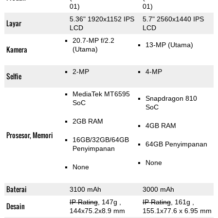
01)
01)
5.36" 1920x1152 IPS
5.7" 2560x1440 IPS
Layar
LCD
LCD
20.7-MP f/2.2
13-MP
(Utama)
Kamera
(Utama)
2-MP
4-MP
Selfie
MediaTek MT6595
Snapdragon 810
SoC
SoC
2GB RAM
4GB RAM
Prosesor, Memori
16GB/32GB/64GB
64GB Penyimpanan
Penyimpanan
None
None
Baterai
3100 mAh
3000 mAh
IP Rating
, 147g
,
IP Rating
, 161g
,
Desain
144x75.2x8.9 mm
155.1x77.6 x 6.95 mm