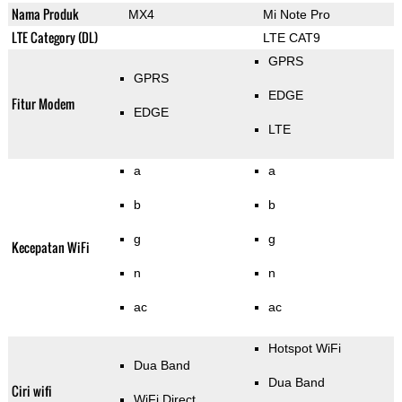
Nama Produk
MX4
Mi Note Pro
LTE Category (DL)
LTE CAT9
GPRS
GPRS
EDGE
Fitur Modem
EDGE
LTE
a
a
b
b
g
g
Kecepatan WiFi
n
n
ac
ac
Hotspot WiFi
Dua Band
Dua Band
Ciri wifi
WiFi Direct