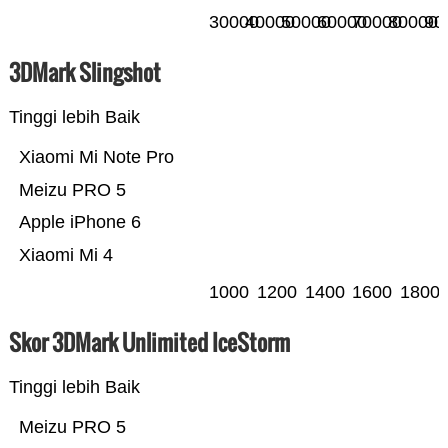
30000
40000
50000
60000
70000
80000
90
3DMark Slingshot
Tinggi lebih Baik
Xiaomi Mi Note Pro
Meizu PRO 5
Apple iPhone 6
Xiaomi Mi 4
1000
1200
1400
1600
1800
Skor 3DMark Unlimited IceStorm
Tinggi lebih Baik
Meizu PRO 5