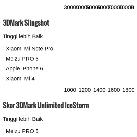
30000
40000
50000
60000
70000
80000
90
3DMark Slingshot
Tinggi lebih Baik
Xiaomi Mi Note Pro
Meizu PRO 5
Apple iPhone 6
Xiaomi Mi 4
1000
1200
1400
1600
1800
Skor 3DMark Unlimited IceStorm
Tinggi lebih Baik
Meizu PRO 5