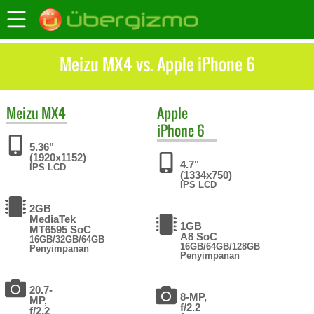
Meizu MX4 vs. Apple iPhone 6
Meizu
MX4
Apple
iPhone 6
5.36"
(1920x1152)
4.7"
IPS LCD
(1334x750)
IPS LCD
2GB
MediaTek
1GB
MT6595 SoC
A8 SoC
16GB/32GB/64GB
16GB/64GB/128GB
Penyimpanan
Penyimpanan
20.7-
8-MP,
MP,
f/2.2
f/2.2