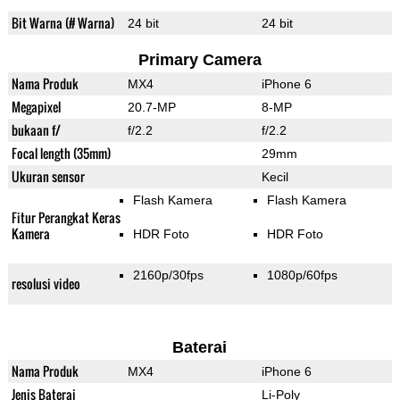
Bit Warna (# Warna)
24 bit
24 bit
Primary Camera
Nama Produk
MX4
iPhone 6
Megapixel
20.7-MP
8-MP
bukaan f/
f/2.2
f/2.2
Focal length (35mm)
29mm
Ukuran sensor
Kecil
Flash Kamera
Flash Kamera
Fitur Perangkat Keras
Kamera
HDR Foto
HDR Foto
2160p/30fps
1080p/60fps
resolusi video
Baterai
Nama Produk
MX4
iPhone 6
Jenis Baterai
Li-Poly