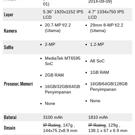
2014-09-09)
01)
5.36" 1920x1152 IPS
4.7" 1334x750 IPS
Layar
LCD
LCD
20.7-MP f/2.2
29mm 8-MP f/2.2
Kamera
(Utama)
(Utama)
2-MP
1.2-MP
Selfie
MediaTek MT6595
A8 SoC
SoC
1GB RAM
2GB RAM
Prosesor, Memori
16GB/64GB/128GB
16GB/32GB/64GB
Penyimpanan
Penyimpanan
None
None
Baterai
3100 mAh
1810 mAh
IP Rating
, 147g
,
IP Rating
, 129g
,
Desain
144x75.2x8.9 mm
138.1 x 67 x 6.9 mm