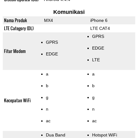
Komunikasi
Nama Produk
MX4
iPhone 6
LTE Category (DL)
LTE CAT4
GPRS
GPRS
EDGE
Fitur Modem
EDGE
LTE
a
a
b
b
g
g
Kecepatan WiFi
n
n
ac
ac
Dua Band
Hotspot WiFi