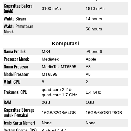
Kapasitas Baterai
3100 mAh
1810 mAh
(mAh)
Waktu Bicara
14 hours
Waktu Pemutaran
50 hours
Musik
Komputasi
Nama Produk
MX4
iPhone 6
Prosesor Merek
Mediatek
Apple
Nama Prosesor
MediaTek MT6595
A8
Model Prosesor
MT6595
A8
# Inti CPU
8
2
quad-core 2.2 &
Frekuensi CPU
1.4 GHz
quad-core 1.7 GHz
RAM
2GB
1GB
Kapasitas Storage
16GB/32GB/64GB
16GB/64GB/128GB
untuk Pemakai
Jenis Kartu Memori
None
None
Sistem Operasi (OS)
Android 4.4.4