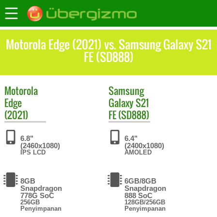
Motorola Edge (2021) vs. Samsung Galaxy S21
FE (SD888)
Motorola
Samsung
Edge
Galaxy S21
(2021)
FE (SD888)
6.8"
6.4"
(2460x1080)
(2400x1080)
IPS LCD
AMOLED
8GB
6GB/8GB
Snapdragon
Snapdragon
778G SoC
888 SoC
256GB
128GB/256GB
Penyimpanan
Penyimpanan