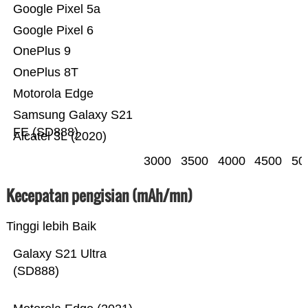
Google Pixel 5a
Google Pixel 6
OnePlus 9
OnePlus 8T
Motorola Edge
Samsung Galaxy S21
FE (SD888)
Alcatel 3L (2020)
3000
3500
4000
4500
50
Kecepatan pengisian (mAh/mn)
Tinggi lebih Baik
Galaxy S21 Ultra
(SD888)