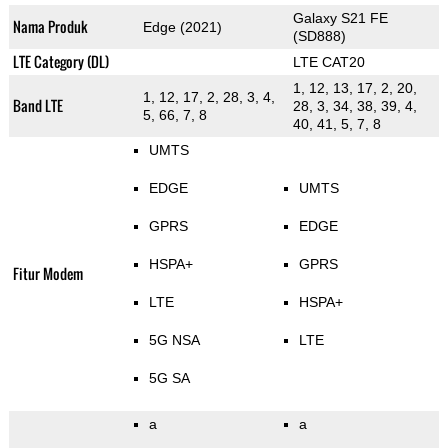
Galaxy S21 FE
Nama Produk
Edge (2021)
(SD888)
LTE Category (DL)
LTE CAT20
1, 12, 13, 17, 2, 20,
1, 12, 17, 2, 28, 3, 4,
Band LTE
28, 3, 34, 38, 39, 4,
5, 66, 7, 8
40, 41, 5, 7, 8
UMTS
EDGE
UMTS
GPRS
EDGE
HSPA+
GPRS
Fitur Modem
LTE
HSPA+
5G NSA
LTE
5G SA
a
a