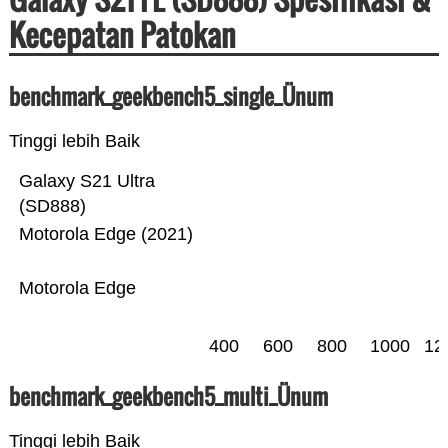
Kecepatan Patokan
benchmark_geekbench5_single_Ünum
Tinggi lebih Baik
Galaxy S21 Ultra
(SD888)
Motorola Edge (2021)
Motorola Edge
400
600
800
1000
12
benchmark_geekbench5_multi_Ünum
Tinggi lebih Baik