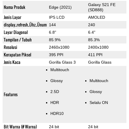
Galaxy S21 FE
Nama Produk
Edge (2021)
(SD888)
Jenis Layar
IPS LCD
AMOLED
display_refresh_Ühz_Ünum
144
240
Layar Diagonal
6.8"
6.4"
Tampilan / Tubuh
85.9%
85.3%
Resolusi
2460x1080
2400x1080
Kerapatan Piksel
395 PPI
411 PPI
Jenis Kaca
Gorilla Glass 3
Gorilla Glass
Multitouch
Glossy
Multitouch
2.5D
Glossy
Features
HDR
Selalu ON
HDR10
Bit Warna (# Warna)
24 bit
24 bit