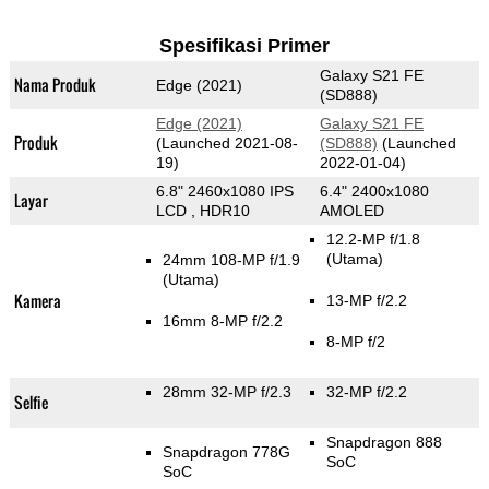
Spesifikasi Primer
Galaxy S21 FE
Nama Produk
Edge (2021)
(SD888)
Edge (2021)
Galaxy S21 FE
Produk
(Launched 2021-08-
(SD888)
(Launched
19)
2022-01-04)
6.8" 2460x1080 IPS
6.4" 2400x1080
Layar
LCD , HDR10
AMOLED
12.2-MP f/1.8
(Utama)
24mm 108-MP f/1.9
(Utama)
Kamera
13-MP f/2.2
16mm 8-MP f/2.2
8-MP f/2
28mm 32-MP f/2.3
32-MP f/2.2
Selfie
Snapdragon 888
Snapdragon 778G
SoC
SoC