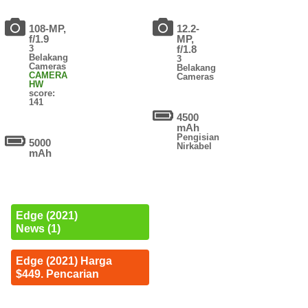
108-MP,
12.2-
f/1.9
MP,
3
f/1.8
Belakang
3
Cameras
Belakang
CAMERA
Cameras
HW
score:
141
4500
mAh
Pengisian
5000
Nirkabel
mAh
Edge (2021)
News (1)
Edge (2021) Harga
$449. Pencarian