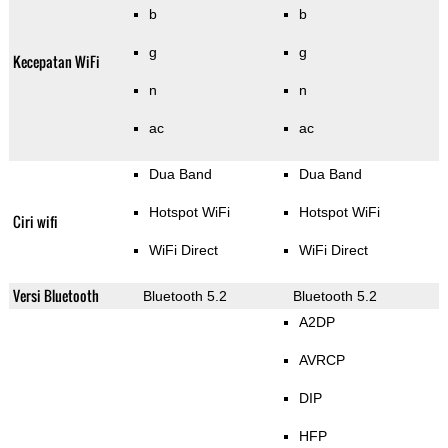
b
b
g
g
Kecepatan WiFi
n
n
ac
ac
Dua Band
Dua Band
Hotspot WiFi
Hotspot WiFi
Ciri wifi
WiFi Direct
WiFi Direct
Versi Bluetooth
Bluetooth 5.2
Bluetooth 5.2
A2DP
AVRCP
DIP
HFP