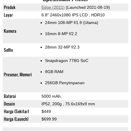
Produk
Edge (2021)
(Launched 2021-08-19)
Layar
6.8" 2460x1080 IPS LCD , HDR10
24mm 108-MP f/1.9
(Utama)
Kamera
16mm 8-MP f/2.2
28mm 32-MP f/2.3
Selfie
Snapdragon 778G SoC
8GB RAM
Prosesor, Memori
256GB Penyimpanan
Baterai
5000 mAh,
Desain
IP52, 200g
, 75.6x169x9 mm
Harga (Sekitar)
$449
Harga (Launch)
$699.99