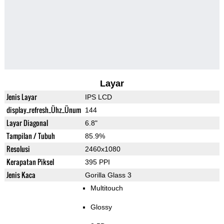
Layar
Jenis Layar
IPS LCD
display_refresh_Ühz_Ünum
144
Layar Diagonal
6.8"
Tampilan / Tubuh
85.9%
Resolusi
2460x1080
Kerapatan Piksel
395 PPI
Jenis Kaca
Gorilla Glass 3
Multitouch
Glossy