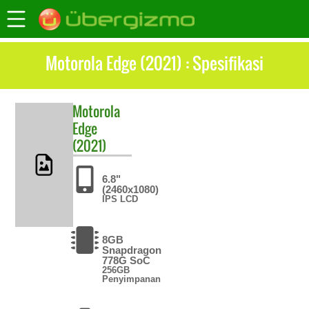
Motorola Edge (2021) : Spesifikasi
Motorola
Edge
(2021)
6.8"
(2460x1080)
IPS LCD
8GB
Snapdragon
778G SoC
256GB
Penyimpanan