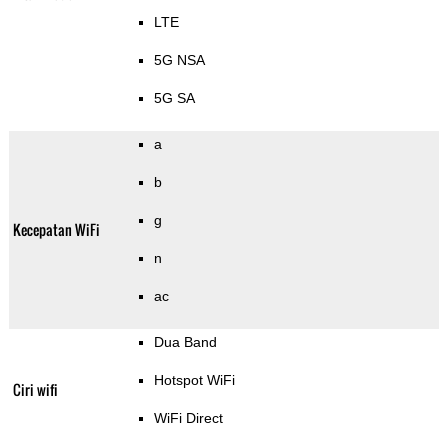
LTE
5G NSA
5G SA
a
b
g
Kecepatan WiFi
n
ac
Dua Band
Hotspot WiFi
Ciri wifi
WiFi Direct