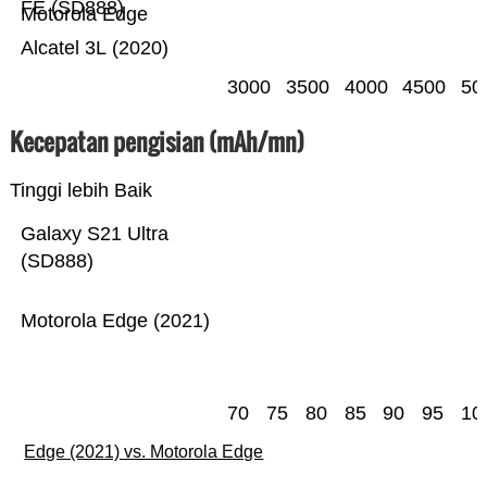
FE (SD888)
Motorola Edge
Alcatel 3L (2020)
3000
3500
4000
4500
50
Kecepatan pengisian (mAh/mn)
Tinggi lebih Baik
Galaxy S21 Ultra
(SD888)
Motorola Edge (2021)
70
75
80
85
90
95
10
Edge (2021) vs. Motorola Edge