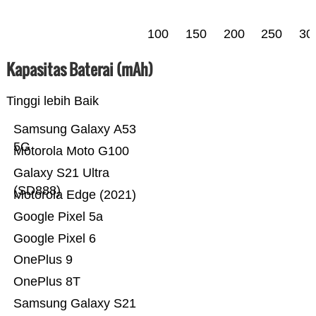
100
150
200
250
30
Kapasitas Baterai (mAh)
Tinggi lebih Baik
Samsung Galaxy A53
5G
Motorola Moto G100
Galaxy S21 Ultra
(SD888)
Motorola Edge (2021)
Google Pixel 5a
Google Pixel 6
OnePlus 9
OnePlus 8T
Samsung Galaxy S21