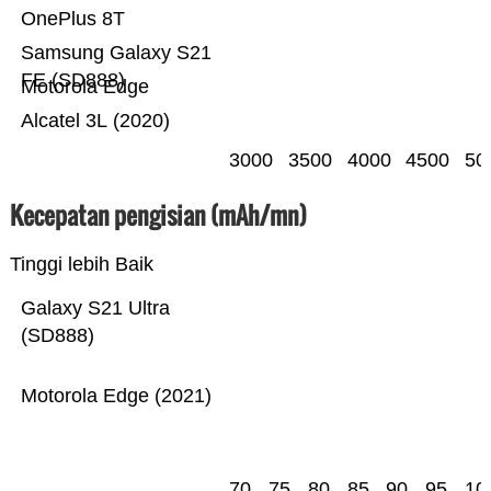
OnePlus 8T
Samsung Galaxy S21
FE (SD888)
Motorola Edge
Alcatel 3L (2020)
3000
3500
4000
4500
50
Kecepatan pengisian (mAh/mn)
Tinggi lebih Baik
Galaxy S21 Ultra
(SD888)
Motorola Edge (2021)
70
75
80
85
90
95
10