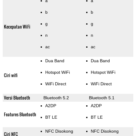
a
a
b
b
g
g
Kecepatan WiFi
n
n
ac
ac
Dua Band
Dua Band
Hotspot WiFi
Hotspot WiFi
Ciri wifi
WiFi Direct
WiFi Direct
Versi Bluetooth
Bluetooth 5.2
Bluetooth 5.1
A2DP
A2DP
Features Bluetooth
BT LE
BT LE
NFC Disokong
NFC Disokong
Ciri NFC