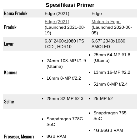
Spesifikasi Primer
Nama Produk
Edge (2021)
Edge
Edge (2021)
Motorola Edge
Produk
(Launched 2021-08-
(Launched 2020-06-
19)
05)
6.8" 2460x1080 IPS
6.67" 2340x1080
Layar
LCD , HDR10
AMOLED
25mm 64-MP f/1.8
(Utama)
24mm 108-MP f/1.9
(Utama)
Kamera
13mm 16-MP f/2.2
16mm 8-MP f/2.2
51mm 8-MP f/2.4
28mm 32-MP f/2.3
25-MP f/2
Selfie
Snapdragon 765
SoC
Snapdragon 778G
SoC
4GB/6GB RAM
Prosesor, Memori
8GB RAM