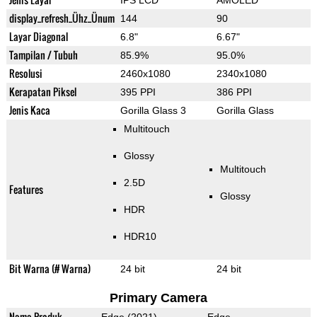
IPS LCD
AMOLED
display_refresh_Ühz_Ünum
144
90
Layar Diagonal
6.8"
6.67"
Tampilan / Tubuh
85.9%
95.0%
Resolusi
2460x1080
2340x1080
Kerapatan Piksel
395 PPI
386 PPI
Jenis Kaca
Gorilla Glass 3
Gorilla Glass
Multitouch
Glossy
Multitouch
2.5D
Features
Glossy
HDR
HDR10
Bit Warna (# Warna)
24 bit
24 bit
Primary Camera
Nama Produk