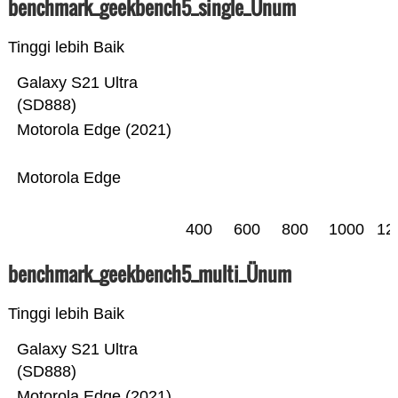
benchmark_geekbench5_single_Ünum
Tinggi lebih Baik
Galaxy S21 Ultra
(SD888)
Motorola Edge (2021)
Motorola Edge
400
600
800
1000
12
benchmark_geekbench5_multi_Ünum
Tinggi lebih Baik
Galaxy S21 Ultra
(SD888)
Motorola Edge (2021)