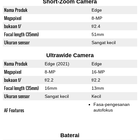
Short-Zoom Camera
Nama Produk
Edge
Megapixel
8-MP
bukaan f/
f/2.4
Focal length (35mm)
51mm
Ukuran sensor
Sangat kecil
Ultrawide Camera
Nama Produk
Edge (2021)
Edge
Megapixel
8-MP
16-MP
bukaan f/
f/2.2
f/2.2
Focal length (35mm)
16mm
13mm
Ukuran sensor
Sangat kecil
Kecil
Fasa-pengesanan
AF Features
autofokus
Baterai