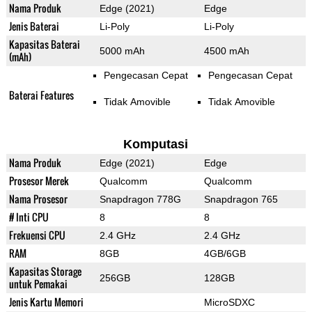
Nama Produk
Edge (2021)
Edge
Jenis Baterai
Li-Poly
Li-Poly
Kapasitas Baterai
5000 mAh
4500 mAh
(mAh)
Pengecasan Cepat
Pengecasan Cepat
Baterai Features
Tidak Amovible
Tidak Amovible
Komputasi
Nama Produk
Edge (2021)
Edge
Prosesor Merek
Qualcomm
Qualcomm
Nama Prosesor
Snapdragon 778G
Snapdragon 765
# Inti CPU
8
8
Frekuensi CPU
2.4 GHz
2.4 GHz
RAM
8GB
4GB/6GB
Kapasitas Storage
256GB
128GB
untuk Pemakai
Jenis Kartu Memori
MicroSDXC