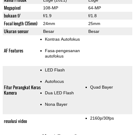
Edge (2021)
Edge
Megapixel
108-MP
64-MP
bukaan f/
f/1.9
f/1.8
Focal length (35mm)
24mm
25mm
Ukuran sensor
Besar
Besar
Kontras Autofokus
AF Features
Fasa-pengesanan
autofokus
LED Flash
Autofocus
Fitur Perangkat Keras
Quad Bayer
Kamera
Dua LED Flash
Nona Bayer
2160p/30fps
resolusi video