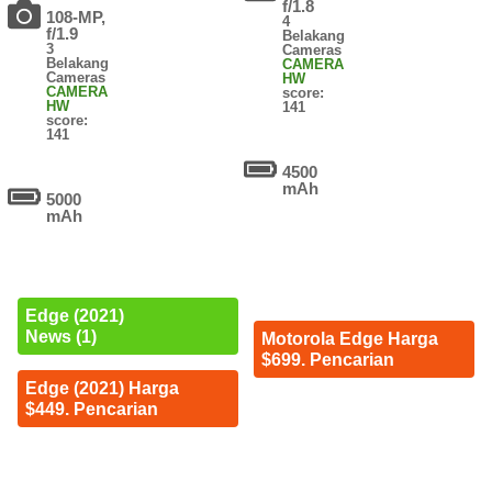
f/1.8
108-MP,
4
f/1.9
Belakang
3
Cameras
Belakang
CAMERA
Cameras
HW
CAMERA
score:
HW
141
score:
141
4500
mAh
5000
mAh
Edge (2021)
News (1)
Motorola Edge Harga
$699. Pencarian
Edge (2021) Harga
$449. Pencarian