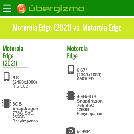
Motorola Edge (2021) vs. Motorola Edge
Motorola
Motorola
Edge
Edge
(2021)
6.67"
(2340x1080)
6.8"
AMOLED
(2460x1080)
IPS LCD
4GB/6GB
Snapdragon
8GB
765 SoC
Snapdragon
128GB
778G SoC
Penyimpanan
256GB
Penyimpanan
64-MP,