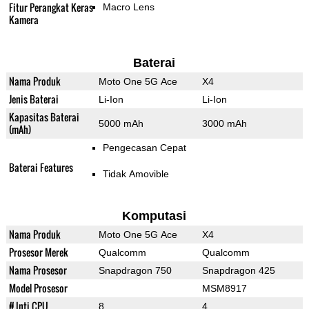
Fitur Perangkat Keras
Macro Lens
Kamera
Baterai
Nama Produk
Moto One 5G Ace
X4
Jenis Baterai
Li-Ion
Li-Ion
Kapasitas Baterai
5000 mAh
3000 mAh
(mAh)
Pengecasan Cepat
Baterai Features
Tidak Amovible
Komputasi
Nama Produk
Moto One 5G Ace
X4
Prosesor Merek
Qualcomm
Qualcomm
Nama Prosesor
Snapdragon 750
Snapdragon 425
Model Prosesor
MSM8917
# Inti CPU
8
4