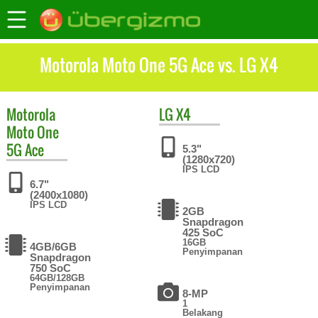
Motorola Moto One 5G Ace vs. LG X4
Motorola
LG
X4
Moto One
5G Ace
5.3"
(1280x720)
IPS LCD
6.7"
(2400x1080)
IPS LCD
2GB
Snapdragon
425 SoC
16GB
4GB/6GB
Penyimpanan
Snapdragon
750 SoC
64GB/128GB
Penyimpanan
8-MP
1
Belakang