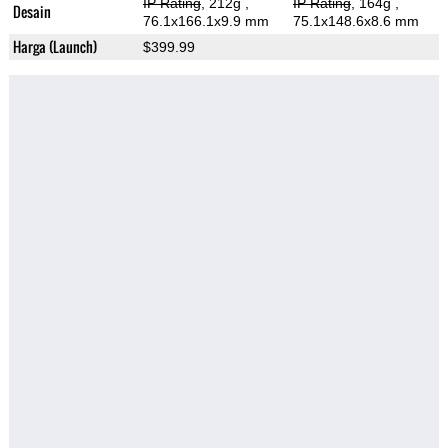
IP Rating
, 212g
,
IP Rating
, 164g
,
Desain
76.1x166.1x9.9 mm
75.1x148.6x8.6 mm
Harga (Launch)
$399.99