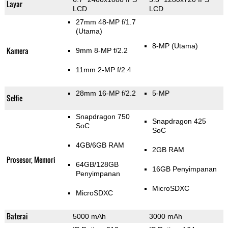
Layar
LCD
LCD
27mm 48-MP f/1.7
(Utama)
8-MP
(Utama)
Kamera
9mm 8-MP f/2.2
11mm 2-MP f/2.4
28mm 16-MP f/2.2
5-MP
Selfie
Snapdragon 750
Snapdragon 425
SoC
SoC
4GB/6GB RAM
2GB RAM
Prosesor, Memori
64GB/128GB
16GB Penyimpanan
Penyimpanan
MicroSDXC
MicroSDXC
Baterai
5000 mAh
3000 mAh