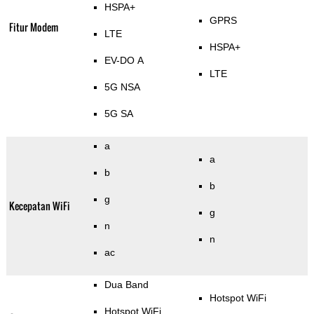
HSPA+
GPRS
Fitur Modem
LTE
HSPA+
EV-DO A
LTE
5G NSA
5G SA
a
a
b
b
g
Kecepatan WiFi
g
n
n
ac
Dua Band
Hotspot WiFi
Hotspot WiFi