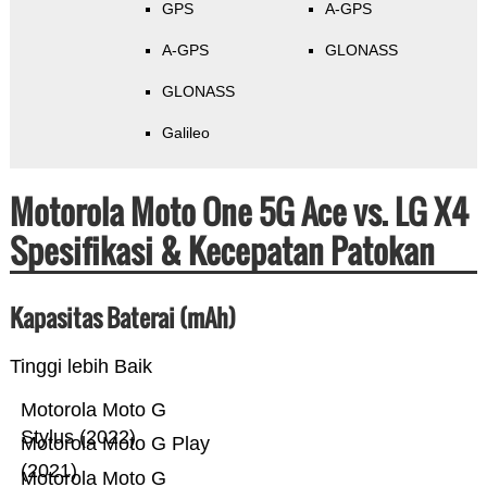
GPS
A-GPS
A-GPS
GLONASS
GLONASS
Galileo
Motorola Moto One 5G Ace vs. LG X4
Spesifikasi & Kecepatan Patokan
Kapasitas Baterai (mAh)
Tinggi lebih Baik
Motorola Moto G
Stylus (2022)
Motorola Moto G Play
(2021)
Motorola Moto G