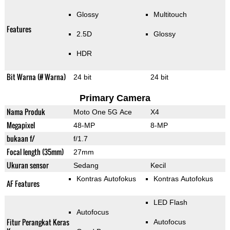
Glossy
Multitouch
Features
2.5D
Glossy
HDR
Bit Warna (# Warna)
24 bit
24 bit
Primary Camera
Nama Produk
Moto One 5G Ace
X4
Megapixel
48-MP
8-MP
bukaan f/
f/1.7
Focal length (35mm)
27mm
Ukuran sensor
Sedang
Kecil
Kontras Autofokus
Kontras Autofokus
AF Features
LED Flash
Autofocus
Fitur Perangkat Keras
Autofocus