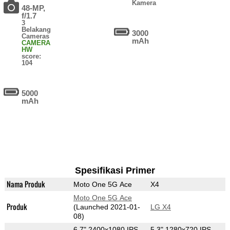
Kamera
48-MP,
f/1.7
3
Belakang
3000
Cameras
mAh
CAMERA
HW
score:
104
5000
mAh
Spesifikasi Primer
Nama Produk
Moto One 5G Ace
X4
Moto One 5G Ace
Produk
(Launched 2021-01-
LG X4
08)
6.7" 2400x1080 IPS
5.3" 1280x720 IPS