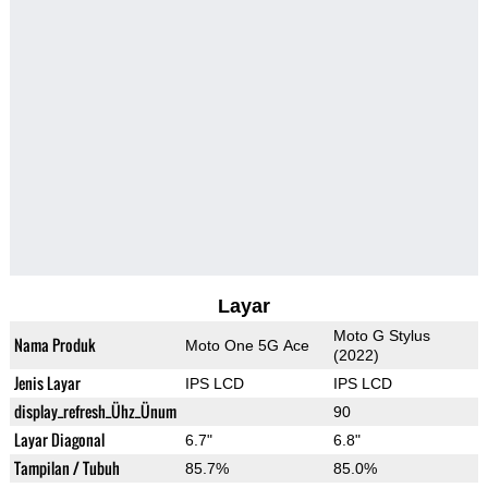
Layar
Moto G Stylus
Nama Produk
Moto One 5G Ace
(2022)
Jenis Layar
IPS LCD
IPS LCD
display_refresh_Ühz_Ünum
90
Layar Diagonal
6.7"
6.8"
Tampilan / Tubuh
85.7%
85.0%