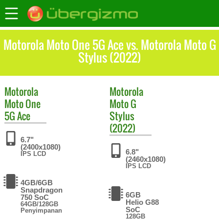
Motorola Moto One 5G Ace vs. Motorola Moto G
Stylus (2022)
Motorola
Motorola
Moto One
Moto G
5G Ace
Stylus
(2022)
6.7"
(2400x1080)
6.8"
IPS LCD
(2460x1080)
IPS LCD
4GB/6GB
Snapdragon
6GB
750 SoC
Helio G88
64GB/128GB
SoC
Penyimpanan
128GB