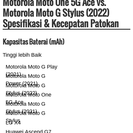
Motorola Moto One 5G Ace vs.
Motorola Moto G Stylus (2022)
Spesifikasi & Kecepatan Patokan
Kapasitas Baterai (mAh)
Tinggi lebih Baik
Motorola Moto G Play
(2021)
Motorola Moto G
Power (2021)
Motorola Moto G
Stylus (2022)
Motorola Moto One
5G Ace
Motorola Moto G
Stylus (2021)
Motorola Moto G
Stylus
LG X4
Huawei Ascend G7