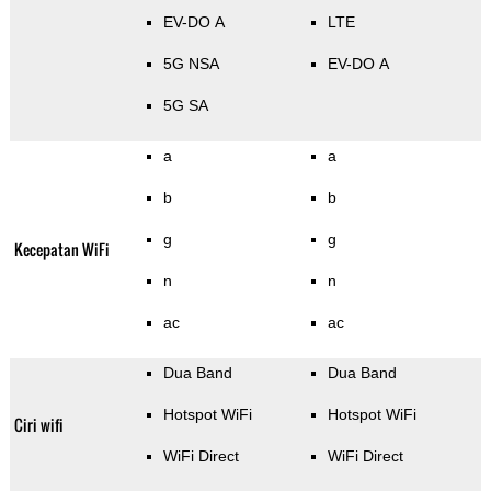
EV-DO A
LTE
5G NSA
EV-DO A
5G SA
a
a
b
b
g
g
Kecepatan WiFi
n
n
ac
ac
Dua Band
Dua Band
Hotspot WiFi
Hotspot WiFi
Ciri wifi
WiFi Direct
WiFi Direct