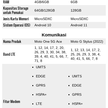
RAM
4GB/6GB
6GB
Kapasitas Storage
64GB/128GB
128GB
untuk Pemakai
Jenis Kartu Memori
MicroSDXC
MicroSDXC
Sistem Operasi (OS)
Android 10
Android 11
Komunikasi
Nama Produk
Moto One 5G Ace
Moto G Stylus (2022)
1, 12, 14, 17, 2, 20,
1, 12, 13, 14, 17, 2,
26, 29, 3, 30, 34, 38,
Band LTE
25, 26, 29, 3, 38, 4,
39, 4, 40, 41, 5, 66, 7,
40, 41, 5, 66, 7, 8
71, 8
UMTS
EDGE
UMTS
GPRS
EDGE
HSPA+
GPRS
Fitur Modem
LTE
HSPA+