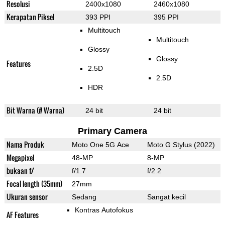
Resolusi
2400x1080
2460x1080
Kerapatan Piksel
393 PPI
395 PPI
Multitouch
Multitouch
Glossy
Glossy
Features
2.5D
2.5D
HDR
Bit Warna (# Warna)
24 bit
24 bit
Primary Camera
Nama Produk
Moto One 5G Ace
Moto G Stylus (2022)
Megapixel
48-MP
8-MP
bukaan f/
f/1.7
f/2.2
Focal length (35mm)
27mm
Ukuran sensor
Sedang
Sangat kecil
Kontras Autofokus
AF Features