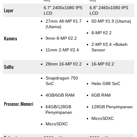
6.7" 2400x1080 IPS
6.8" 2460x1080 IPS
Layar
LCD
LCD
27mm 48-MP f/1.7
50-MP f/1.9
(Utama)
(Utama)
8-MP f/2.2
Kamera
9mm 8-MP f/2.2
2-MP f/2.4
+Bokeh
11mm 2-MP f/2.4
Sensor
28mm 16-MP f/2.2
16-MP f/2.2
Selfie
Snapdragon 750
SoC
Helio G88 SoC
4GB/6GB RAM
6GB RAM
Prosesor, Memori
64GB/128GB
128GB Penyimpanan
Penyimpanan
MicroSDXC
MicroSDXC