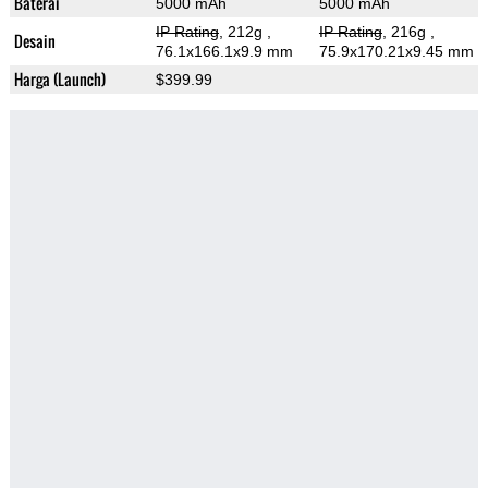
Baterai
5000 mAh
5000 mAh
IP Rating
, 212g
,
IP Rating
, 216g
,
Desain
76.1x166.1x9.9 mm
75.9x170.21x9.45 mm
Harga (Launch)
$399.99