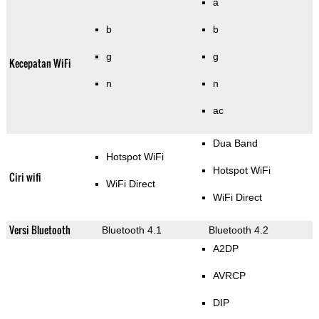
a
b
b
g
g
Kecepatan WiFi
n
n
ac
Dua Band
Hotspot WiFi
Hotspot WiFi
Ciri wifi
WiFi Direct
WiFi Direct
Versi Bluetooth
Bluetooth 4.1
Bluetooth 4.2
A2DP
AVRCP
DIP