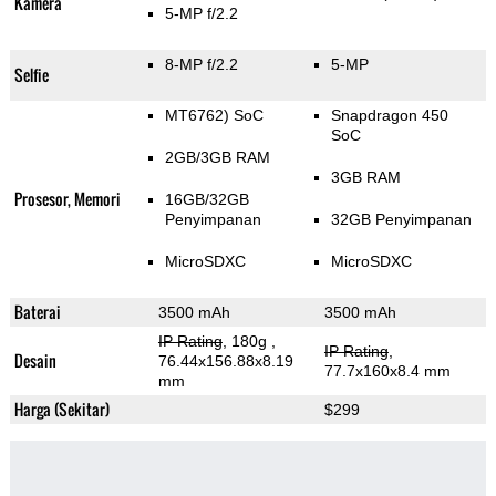
Kamera
5-MP f/2.2
8-MP f/2.2
5-MP
Selfie
MT6762) SoC
Snapdragon 450
SoC
2GB/3GB RAM
3GB RAM
Prosesor, Memori
16GB/32GB
Penyimpanan
32GB Penyimpanan
MicroSDXC
MicroSDXC
Baterai
3500 mAh
3500 mAh
IP Rating
, 180g
,
IP Rating
,
Desain
76.44x156.88x8.19
77.7x160x8.4 mm
mm
Harga (Sekitar)
$299