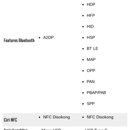
HDP
HFP
HID
A2DP
HSP
Features Bluetooth
BT LE
MAP
OPP
PAN
PBAP/PAB
SPP
NFC Disokong
NFC Disokong
Ciri NFC