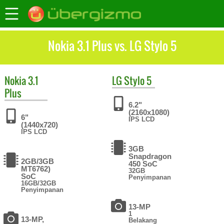
Nokia 3.1 Plus vs. LG Stylo 5
Nokia
3.1
LG
Stylo 5
Plus
6.2"
(2160x1080)
6"
IPS LCD
(1440x720)
IPS LCD
3GB
Snapdragon
2GB/3GB
450 SoC
MT6762)
32GB
SoC
Penyimpanan
16GB/32GB
Penyimpanan
13-MP
1
13-MP,
Belakang