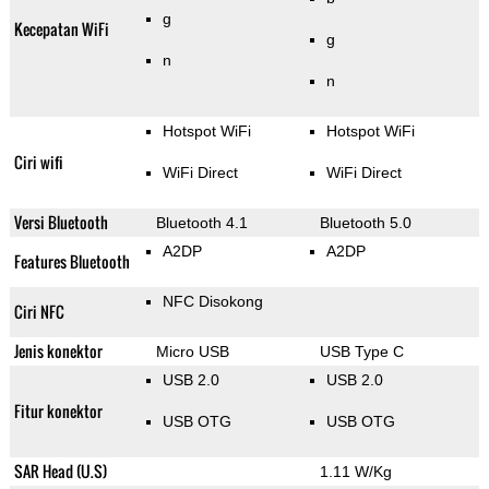
g
Kecepatan WiFi
g
n
n
Hotspot WiFi
Hotspot WiFi
Ciri wifi
WiFi Direct
WiFi Direct
Versi Bluetooth
Bluetooth 4.1
Bluetooth 5.0
A2DP
A2DP
Features Bluetooth
NFC Disokong
Ciri NFC
Jenis konektor
Micro USB
USB Type C
USB 2.0
USB 2.0
Fitur konektor
USB OTG
USB OTG
SAR Head (U.S)
1.11 W/Kg