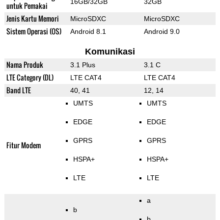
16GB/32GB
32GB
untuk Pemakai
Jenis Kartu Memori
MicroSDXC
MicroSDXC
Sistem Operasi (OS)
Android 8.1
Android 9.0
Komunikasi
Nama Produk
3.1 Plus
3.1 C
LTE Category (DL)
LTE CAT4
LTE CAT4
Band LTE
40, 41
12, 14
UMTS
UMTS
EDGE
EDGE
GPRS
GPRS
Fitur Modem
HSPA+
HSPA+
LTE
LTE
a
b
b