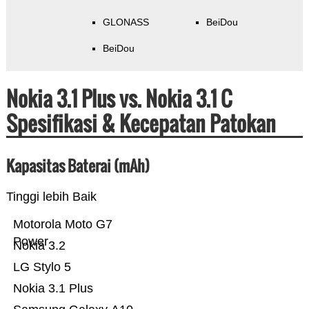
GLONASS
BeiDou
BeiDou
Nokia 3.1 Plus vs. Nokia 3.1 C
Spesifikasi & Kecepatan Patokan
Kapasitas Baterai (mAh)
Tinggi lebih Baik
Motorola Moto G7
Power
Nokia 3.2
LG Stylo 5
Nokia 3.1 Plus