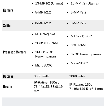
13-MP f/2
(Utama)
13-MP f/2
(Utama)
Kamera
5-MP f/2.2
5-MP f/2.2
8-MP f/2.2
8-MP f/2.2
Selfie
MT6762) SoC
MT6771) SoC
2GB/3GB RAM
3GB RAM
Prosesor, Memori
16GB/32GB
32GB Penyimpanan
Penyimpanan
MicroSDXC
MicroSDXC
Baterai
3500 mAh
3060 mAh
IP Rating
, 180g
,
IP Rating
, 160g
,
Desain
76.44x156.88x8.19
71.98x149.51x8.1 mm
mm