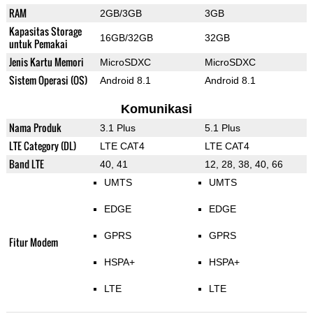
RAM
2GB/3GB
3GB
Kapasitas Storage
16GB/32GB
32GB
untuk Pemakai
Jenis Kartu Memori
MicroSDXC
MicroSDXC
Sistem Operasi (OS)
Android 8.1
Android 8.1
Komunikasi
Nama Produk
3.1 Plus
5.1 Plus
LTE Category (DL)
LTE CAT4
LTE CAT4
Band LTE
40, 41
12, 28, 38, 40, 66
UMTS
UMTS
EDGE
EDGE
GPRS
GPRS
Fitur Modem
HSPA+
HSPA+
LTE
LTE