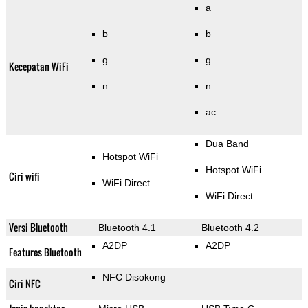
a
b
b
g
g
Kecepatan WiFi
n
n
ac
Dua Band
Hotspot WiFi
Hotspot WiFi
Ciri wifi
WiFi Direct
WiFi Direct
Versi Bluetooth
Bluetooth 4.1
Bluetooth 4.2
A2DP
A2DP
Features Bluetooth
NFC Disokong
Ciri NFC