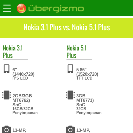
Nokia 3.1 Plus vs. Nokia 5.1 Plus
Nokia
3.1
Nokia
5.1
Plus
Plus
6"
5.86"
(1440x720)
(1520x720)
IPS LCD
TFT LCD
2GB/3GB
3GB
MT6762)
MT6771)
SoC
SoC
16GB/32GB
32GB
Penyimpanan
Penyimpanan
13-MP,
13-MP,