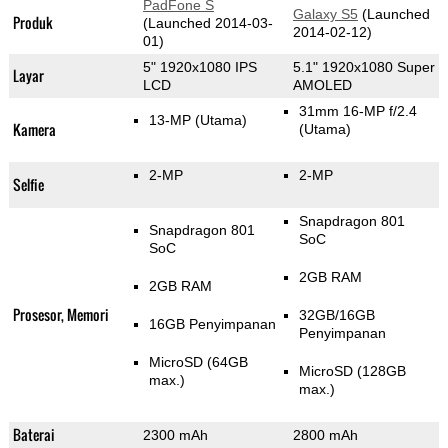
PadFone S
Galaxy S5
(Launched
Produk
(Launched 2014-03-
2014-02-12)
01)
5" 1920x1080 IPS
5.1" 1920x1080 Super
Layar
LCD
AMOLED
31mm 16-MP f/2.4
13-MP
(Utama)
Kamera
(Utama)
2-MP
2-MP
Selfie
Snapdragon 801
Snapdragon 801
SoC
SoC
2GB RAM
2GB RAM
Prosesor, Memori
32GB/16GB
16GB Penyimpanan
Penyimpanan
MicroSD (64GB
MicroSD (128GB
max.)
max.)
Baterai
2300 mAh
2800 mAh