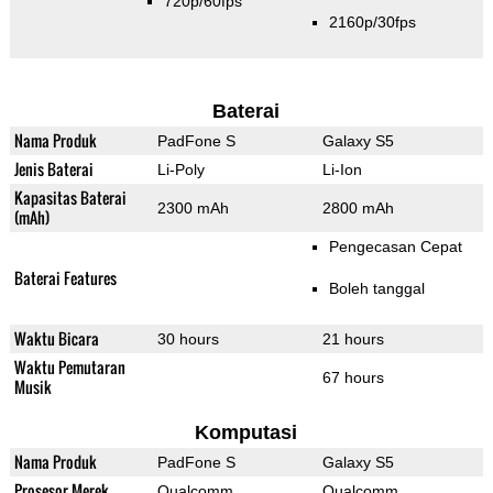
720p/60fps
2160p/30fps
Baterai
Nama Produk
PadFone S
Galaxy S5
Jenis Baterai
Li-Poly
Li-Ion
Kapasitas Baterai
2300 mAh
2800 mAh
(mAh)
Pengecasan Cepat
Baterai Features
Boleh tanggal
Waktu Bicara
30 hours
21 hours
Waktu Pemutaran
67 hours
Musik
Komputasi
Nama Produk
PadFone S
Galaxy S5
Prosesor Merek
Qualcomm
Qualcomm