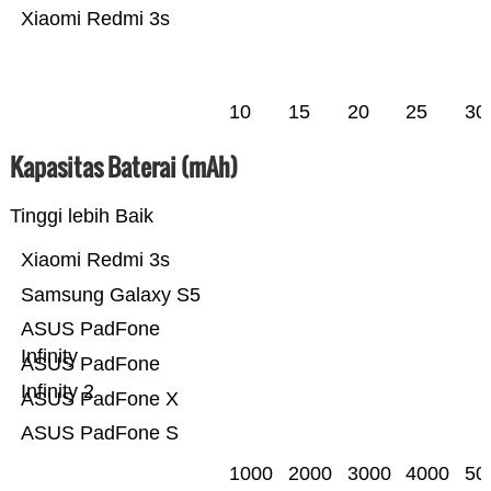
Xiaomi Redmi 3s
10
15
20
25
30
Kapasitas Baterai (mAh)
Tinggi lebih Baik
Xiaomi Redmi 3s
Samsung Galaxy S5
ASUS PadFone
Infinity
ASUS PadFone
Infinity 2
ASUS PadFone X
ASUS PadFone S
1000
2000
3000
4000
50