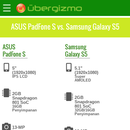
ASUS PadFone S vs. Samsung Galaxy S5
ASUS
Samsung
PadFone S
Galaxy S5
5"
5.1"
(1920x1080)
(1920x1080)
IPS LCD
Super
AMOLED
2GB
2GB
Snapdragon
Snapdragon
801 SoC
801 SoC
16GB
Penyimpanan
32GB/16GB
Penyimpanan
13-MP