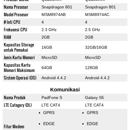
Nama Prosesor
Snapdragon 801
Snapdragon 801
Model Prosesor
MSM8974AB
MSM8974AC
# Inti CPU
4
4
Frekuensi CPU
2.3 GHz
2.5 GHz
RAM
2GB
2GB
Kapasitas Storage
16GB
32GB/16GB
untuk Pemakai
Jenis Kartu Memori
MicroSD
MicroSD
Kapasitas Kartu
64GB
128GB
Memori Maksimum
Sistem Operasi (OS)
Android 4.4.2
Android 4.4.2
Komunikasi
Nama Produk
PadFone S
Galaxy S5
LTE Category (DL)
LTE CAT4
LTE CAT4
GPRS
GPRS
EDGE
EDGE
Fitur Modem