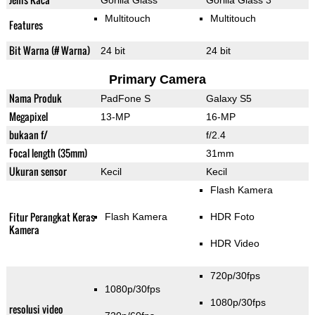
Gorilla Glass
Gorilla Glass 3
Multitouch
Multitouch
Features
Bit Warna (# Warna)
24 bit
24 bit
Primary Camera
Nama Produk
PadFone S
Galaxy S5
Megapixel
13-MP
16-MP
bukaan f/
f/2.4
Focal length (35mm)
31mm
Ukuran sensor
Kecil
Kecil
Flash Kamera
Fitur Perangkat Keras
Flash Kamera
HDR Foto
Kamera
HDR Video
720p/30fps
1080p/30fps
1080p/30fps
resolusi video