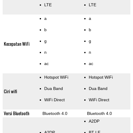
LTE
LTE
a
a
b
b
g
g
Kecepatan WiFi
n
n
ac
ac
Hotspot WiFi
Hotspot WiFi
Dua Band
Dua Band
Ciri wifi
WiFi Direct
WiFi Direct
Versi Bluetooth
Bluetooth 4.0
Bluetooth 4.0
A2DP
A2DP
BT LE