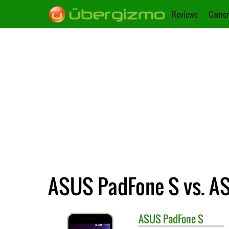
Reviews
Camer
ASUS PadFone S vs. A
ASUS
PadFone S