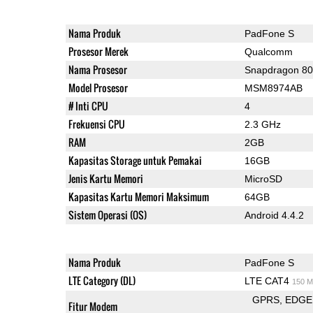
Nama Produk
PadFone S
Prosesor Merek
Qualcomm
Nama Prosesor
Snapdragon 8
Model Prosesor
MSM8974AB
# Inti CPU
4
Frekuensi CPU
2.3 GHz
RAM
2GB
Kapasitas Storage untuk Pemakai
16GB
Jenis Kartu Memori
MicroSD
Kapasitas Kartu Memori Maksimum
64GB
Sistem Operasi (OS)
Android 4.4.2
Nama Produk
PadFone S
LTE Category (DL)
LTE CAT4
150 M
GPRS
EDGE
Fitur Modem