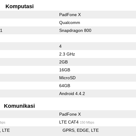
Komputasi
PadFone X
Qualcomm
01
Snapdragon 800
4
2.3 GHz
2GB
16GB
MicroSD
64GB
Android 4.4.2
Komunikasi
PadFone X
LTE CAT4
bps
150 Mbps
LTE
GPRS
EDGE
LTE