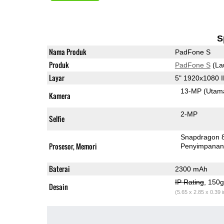
S
Nama Produk
PadFone S
Produk
PadFone S
(La
Layar
5" 1920x1080 
13-MP
(Utam
Kamera
2-MP
Selfie
Snapdragon 
Prosesor, Memori
Penyimpana
Baterai
2300 mAh
IP Rating
, 150
Desain
(5.65 x 2.85 x 0.39 