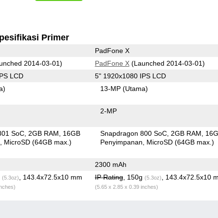
pesifikasi Primer
PadFone X
unched 2014-03-01)
PadFone X
(Launched 2014-03-01)
IPS LCD
5" 1920x1080 IPS LCD
a)
13-MP
(Utama)
2-MP
801 SoC
2GB RAM
16GB
Snapdragon 800 SoC
2GB RAM
16
n
MicroSD (64GB max.)
Penyimpanan
MicroSD (64GB max.)
2300 mAh
g
, 143.4x72.5x10 mm
IP Rating
, 150g
, 143.4x72.5x10 
(5.3oz)
(5.3oz)
inches)
(5.65 x 2.85 x 0.39 inches)