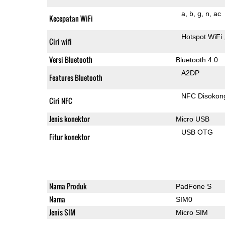
a
b
g
n
ac
Kecepatan WiFi
Hotspot WiFi
Ciri wifi
Versi Bluetooth
Bluetooth 4.0
A2DP
Features Bluetooth
NFC Disokon
Ciri NFC
Jenis konektor
Micro USB
USB OTG
Fitur konektor
Nama Produk
PadFone S
Nama
SIM0
Jenis SIM
Micro SIM