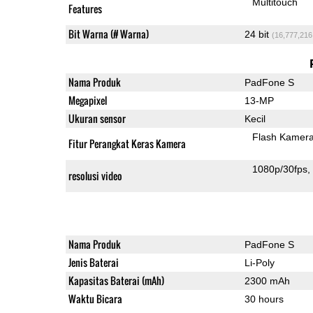
Multitouch
Features
Bit Warna (# Warna)
24 bit
(16,777,216
Nama Produk
PadFone S
Megapixel
13-MP
Ukuran sensor
Kecil
Flash Kamer
Fitur Perangkat Keras Kamera
1080p/30fps
resolusi video
Nama Produk
PadFone S
Jenis Baterai
Li-Poly
Kapasitas Baterai (mAh)
2300 mAh
Waktu Bicara
30 hours