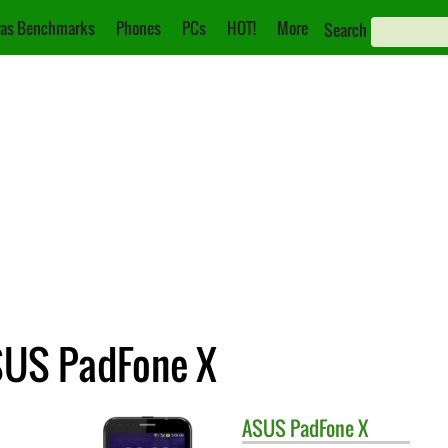
as Benchmarks
Phones
PCs
HOT!
More
Search
SUS PadFone X
ASUS
PadFone X