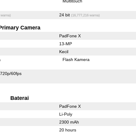
Multitouch
24 bit
 warna)
(16,777,216 warna)
Primary Camera
PadFone X
13-MP
Kecil
a
Flash Kamera
720p/60fps
Baterai
PadFone X
Li-Poly
2300 mAh
20 hours