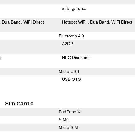
a
b
g
n
ac
Dua Band
WiFi Direct
Hotspot WiFi
Dua Band
WiFi Direct
Bluetooth 4.0
A2DP
g
NFC Disokong
Micro USB
USB OTG
Sim Card 0
PadFone X
SIM0
Micro SIM