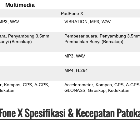
Multimedia
PadFone X
MP3
WAV
VIBRATION
MP3
WAV
ara
Penyambung 3.5mm
Pembesar suara
Penyambung 3.5m
unyi (Bercakap)
Pembatalan Bunyi (Bercakap)
MP3
WAV
MP4
H.264
r
Kompas
GPS
A-GPS
Accelerometer
Kompas
GPS
A-GPS
dekatan
GLONASS
Giroskop
Kedekatan
Fone X Spesifikasi & Kecepatan Patok