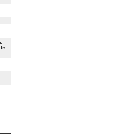
m
dio