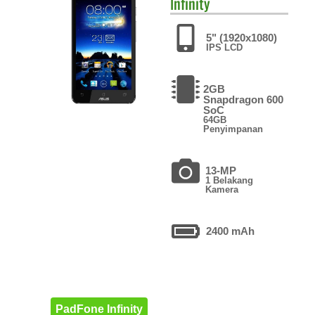
Infinity
5" (1920x1080)
IPS LCD
2GB
Snapdragon 600
SoC
64GB
Penyimpanan
13-MP
1 Belakang
Kamera
2400 mAh
PadFone Infinity