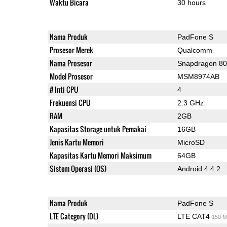
Waktu Bicara
30 hours
Nama Produk
PadFone S
Prosesor Merek
Qualcomm
Nama Prosesor
Snapdragon 8
Model Prosesor
MSM8974AB
# Inti CPU
4
Frekuensi CPU
2.3 GHz
RAM
2GB
Kapasitas Storage untuk Pemakai
16GB
Jenis Kartu Memori
MicroSD
Kapasitas Kartu Memori Maksimum
64GB
Sistem Operasi (OS)
Android 4.4.2
Nama Produk
PadFone S
LTE Category (DL)
LTE CAT4
150 M