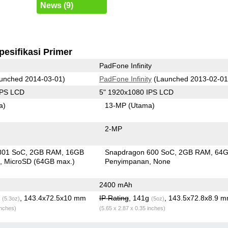
News (9)
pesifikasi Primer
PadFone Infinity
unched 2014-03-01)
PadFone Infinity
(Launched 2013-02-01
IPS LCD
5" 1920x1080 IPS LCD
a)
13-MP
(Utama)
2-MP
801 SoC
2GB RAM
16GB
Snapdragon 600 SoC
2GB RAM
64
n
MicroSD (64GB max.)
Penyimpanan
None
2400 mAh
g
, 143.4x72.5x10 mm
IP Rating
, 141g
, 143.5x72.8x8.9 
(5.3oz)
(5oz)
inches)
(5.65 x 2.87 x 0.35 inches)