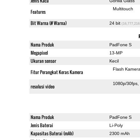
Jenis Kaca
Gorilla Glass
Multitouch
Features
Bit Warna (# Warna)
24 bit
(16,777,216
Nama Produk
PadFone S
Megapixel
13-MP
Ukuran sensor
Kecil
Flash Kamer
Fitur Perangkat Keras Kamera
1080p/30fps
resolusi video
Nama Produk
PadFone S
Jenis Baterai
Li-Poly
Kapasitas Baterai (mAh)
2300 mAh