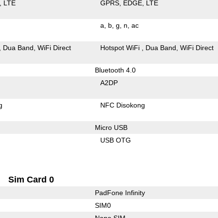
LTE
GPRS
EDGE
LTE
a
b
g
n
ac
Dua Band
WiFi Direct
Hotspot WiFi
Dua Band
WiFi Direct
Bluetooth 4.0
A2DP
g
NFC Disokong
Micro USB
USB OTG
Sim Card 0
PadFone Infinity
SIM0
Nano SIM