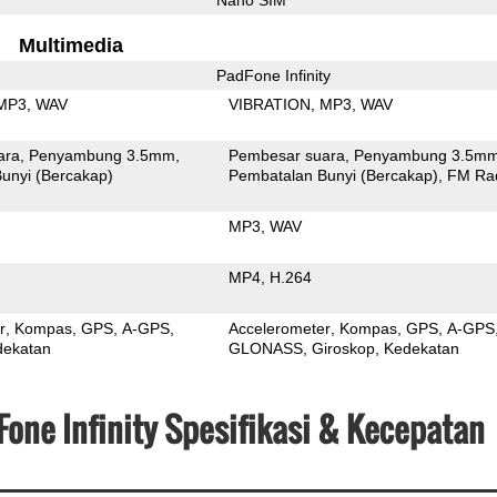
Multimedia
PadFone Infinity
MP3
WAV
VIBRATION
MP3
WAV
ara
Penyambung 3.5mm
Pembesar suara
Penyambung 3.5m
unyi (Bercakap)
Pembatalan Bunyi (Bercakap)
FM Ra
MP3
WAV
MP4
H.264
r
Kompas
GPS
A-GPS
Accelerometer
Kompas
GPS
A-GPS
dekatan
GLONASS
Giroskop
Kedekatan
one Infinity Spesifikasi & Kecepatan