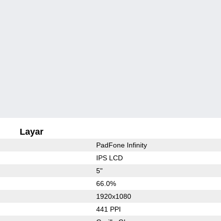
Layar
PadFone Infinity
IPS LCD
5"
66.0%
1920x1080
441 PPI