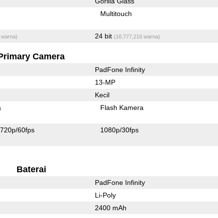
Gorilla Glass
Multitouch
24 bit
 warna)
(16,777,216 warna)
Primary Camera
PadFone Infinity
13-MP
Kecil
a
Flash Kamera
720p/60fps
1080p/30fps
Baterai
PadFone Infinity
Li-Poly
2400 mAh