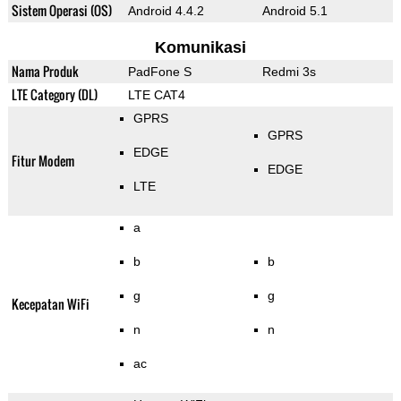
Sistem Operasi (OS)
Android 4.4.2
Android 5.1
Komunikasi
Nama Produk
PadFone S
Redmi 3s
LTE Category (DL)
LTE CAT4
GPRS
GPRS
EDGE
Fitur Modem
EDGE
LTE
a
b
b
g
g
Kecepatan WiFi
n
n
ac