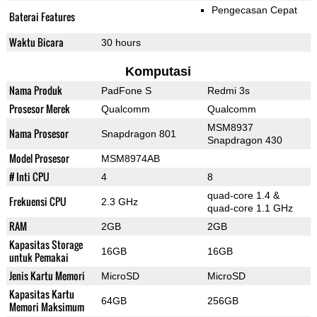
Pengecasan Cepat
Baterai Features
Waktu Bicara
30 hours
Komputasi
Nama Produk
PadFone S
Redmi 3s
Prosesor Merek
Qualcomm
Qualcomm
MSM8937
Nama Prosesor
Snapdragon 801
Snapdragon 430
Model Prosesor
MSM8974AB
# Inti CPU
4
8
quad-core 1.4 &
Frekuensi CPU
2.3 GHz
quad-core 1.1 GHz
RAM
2GB
2GB
Kapasitas Storage
16GB
16GB
untuk Pemakai
Jenis Kartu Memori
MicroSD
MicroSD
Kapasitas Kartu
64GB
256GB
Memori Maksimum