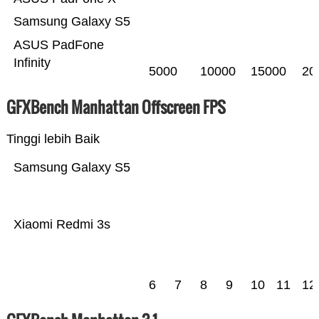
Samsung Galaxy S5
ASUS PadFone
Infinity
5000
10000
15000
20
GFXBench Manhattan Offscreen FPS
Tinggi lebih Baik
Samsung Galaxy S5
Xiaomi Redmi 3s
6
7
8
9
10
11
12