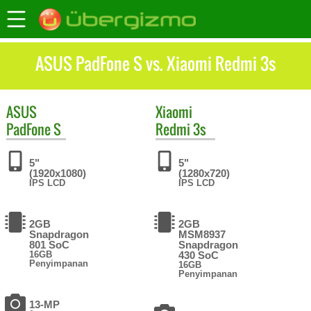
ASUS PadFone S vs. Xiaomi Redmi 3s
ASUS
Xiaomi
PadFone S
Redmi 3s
5"
5"
(1920x1080)
(1280x720)
IPS LCD
IPS LCD
2GB
2GB
Snapdragon
MSM8937
801 SoC
Snapdragon
16GB
430 SoC
Penyimpanan
16GB
Penyimpanan
13-MP