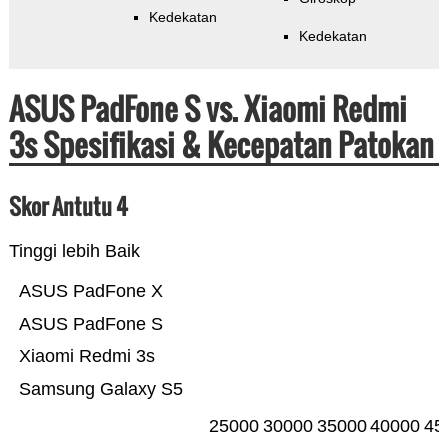
Kedekatan
Kedekatan
ASUS PadFone S vs. Xiaomi Redmi
3s Spesifikasi & Kecepatan Patokan
Skor Antutu 4
Tinggi lebih Baik
ASUS PadFone X
ASUS PadFone S
Xiaomi Redmi 3s
Samsung Galaxy S5
25000
30000
35000
40000
45