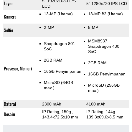
5" 1920x1080 IPS
Layar
5" 1280x720 IPS LCD
LCD
13-MP
(Utama)
13-MP f/2
(Utama)
Kamera
2-MP
5-MP
Selfie
MSM8937
Snapdragon 801
Snapdragon 430
SoC
SoC
2GB RAM
2GB RAM
Prosesor, Memori
16GB Penyimpanan
16GB Penyimpanan
MicroSD (64GB
MicroSD (256GB
max.)
max.)
Baterai
2300 mAh
4100 mAh
IP Rating
, 150g
,
IP Rating
, 144g
,
Desain
143.4x72.5x10 mm
139.3x69.6x8.5 mm