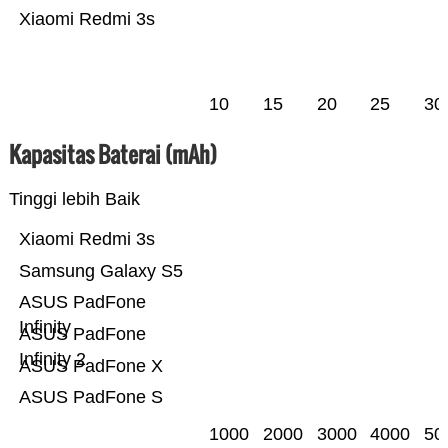
Xiaomi Redmi 3s
10
15
20
25
30
Kapasitas Baterai (mAh)
Tinggi lebih Baik
Xiaomi Redmi 3s
Samsung Galaxy S5
ASUS PadFone
Infinity
ASUS PadFone
Infinity 2
ASUS PadFone X
ASUS PadFone S
1000
2000
3000
4000
50