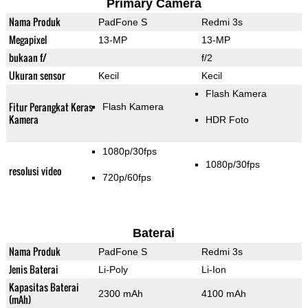
Primary Camera
Nama Produk
PadFone S
Redmi 3s
Megapixel
13-MP
13-MP
bukaan f/
f/2
Ukuran sensor
Kecil
Kecil
Flash Kamera
Fitur Perangkat Keras
Flash Kamera
Kamera
HDR Foto
1080p/30fps
1080p/30fps
resolusi video
720p/60fps
Baterai
Nama Produk
PadFone S
Redmi 3s
Jenis Baterai
Li-Poly
Li-Ion
Kapasitas Baterai
2300 mAh
4100 mAh
(mAh)