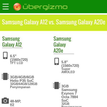
Samsung Galaxy A12 vs. Samsung Galaxy A20e
Samsung
Samsung
Galaxy A12
Galaxy
A20e
6.5"
(1560x720)
5.8"
TFT LCD
(1560x720)
Super
AMOLED
3GB/4GB/6GB
Helio P35 SoC
32GB/64GB/128GB
3GB
Penyimpanan
Samsung
Exynos 7
Octa 7884
SoC
48-MP,
32GB
f/2
Penyimpanan