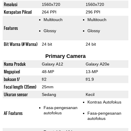
Resolusi
1560x720
1560x720
Kerapatan Piksel
264 PPI
296 PPI
Multitouch
Multitouch
Features
Glossy
Glossy
Bit Warna (# Warna)
24 bit
24 bit
Primary Camera
Nama Produk
Galaxy A12
Galaxy A20e
Megapixel
48-MP
13-MP
bukaan f/
f/2
f/1.9
Focal length (35mm)
25mm
Ukuran sensor
Sedang
Kecil
Kontras Autofokus
Fasa-pengesanan
AF Features
autofokus
Fasa-pengesanan
autofokus