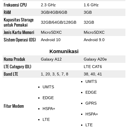
Frekuensi CPU
2.3 GHz
1.6 GHz
RAM
3GB/4GB/6GB
3GB
Kapasitas Storage
32GB/64GB/128GB
32GB
untuk Pemakai
Jenis Kartu Memori
MicroSDXC
MicroSDXC
Sistem Operasi (OS)
Android 10
Android 9.0
Komunikasi
Nama Produk
Galaxy A12
Galaxy A20e
LTE Category (DL)
LTE CAT6
Band LTE
1, 20, 3, 5, 7, 8
38, 40, 41
UMTS
UMTS
EDGE
EDGE
GPRS
Fitur Modem
HSPA+
HSPA+
LTE
LTE