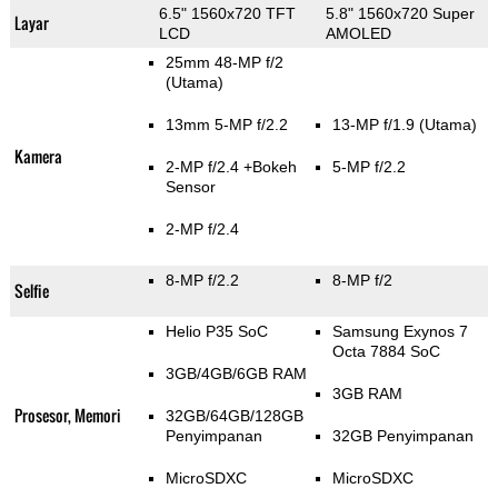
6.5" 1560x720 TFT
5.8" 1560x720 Super
Layar
LCD
AMOLED
25mm 48-MP f/2
(Utama)
13mm 5-MP f/2.2
13-MP f/1.9
(Utama)
Kamera
2-MP f/2.4
+Bokeh
5-MP f/2.2
Sensor
2-MP f/2.4
8-MP f/2.2
8-MP f/2
Selfie
Helio P35 SoC
Samsung Exynos 7
Octa 7884 SoC
3GB/4GB/6GB RAM
3GB RAM
Prosesor, Memori
32GB/64GB/128GB
Penyimpanan
32GB Penyimpanan
MicroSDXC
MicroSDXC