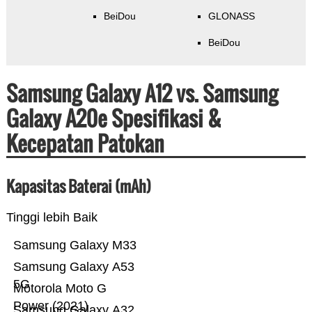
BeiDou
GLONASS
BeiDou
Samsung Galaxy A12 vs. Samsung
Galaxy A20e Spesifikasi &
Kecepatan Patokan
Kapasitas Baterai (mAh)
Tinggi lebih Baik
Samsung Galaxy M33
Samsung Galaxy A53
5G
Motorola Moto G
Power (2021)
Samsung Galaxy A32