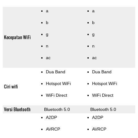
a
a
b
b
g
g
Kecepatan WiFi
n
n
ac
ac
Dua Band
Dua Band
Hotspot WiFi
Hotspot WiFi
Ciri wifi
WiFi Direct
WiFi Direct
Versi Bluetooth
Bluetooth 5.0
Bluetooth 5.0
A2DP
A2DP
AVRCP
AVRCP