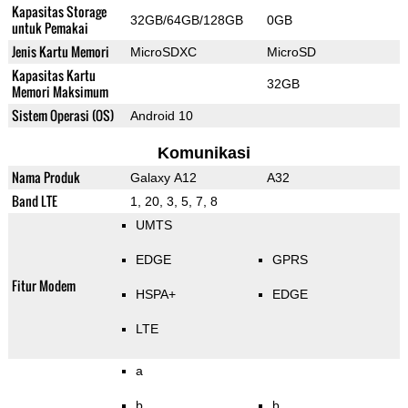
Kapasitas Storage
32GB/64GB/128GB
0GB
untuk Pemakai
Jenis Kartu Memori
MicroSDXC
MicroSD
Kapasitas Kartu
32GB
Memori Maksimum
Sistem Operasi (OS)
Android 10
Komunikasi
Nama Produk
Galaxy A12
A32
Band LTE
1, 20, 3, 5, 7, 8
UMTS
EDGE
GPRS
Fitur Modem
HSPA+
EDGE
LTE
a
b
b