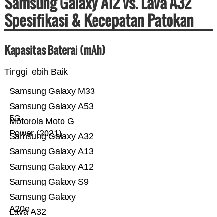
Samsung Galaxy A12 vs. Lava A32
Spesifikasi & Kecepatan Patokan
Kapasitas Baterai (mAh)
Tinggi lebih Baik
Samsung Galaxy M33
Samsung Galaxy A53
5G
Motorola Moto G
Power (2021)
Samsung Galaxy A32
Samsung Galaxy A13
Samsung Galaxy A12
Samsung Galaxy S9
Samsung Galaxy
A20e
Lava A32