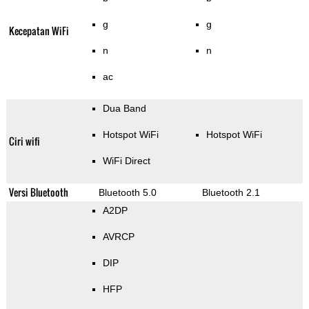
g
g
Kecepatan WiFi
n
n
ac
Dua Band
Hotspot WiFi
Hotspot WiFi
Ciri wifi
WiFi Direct
Versi Bluetooth
Bluetooth 5.0
Bluetooth 2.1
A2DP
AVRCP
DIP
HFP