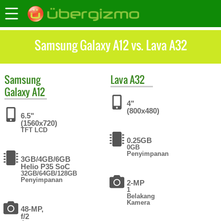
Samsung Galaxy A12 vs. Lava A32
Samsung
Lava
A32
Galaxy A12
4"
(800x480)
6.5"
(1560x720)
TFT LCD
0.25GB
0GB
Penyimpanan
3GB/4GB/6GB
Helio P35 SoC
32GB/64GB/128GB
Penyimpanan
2-MP
1
Belakang
Kamera
48-MP,
f/2