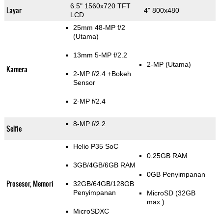
6.5" 1560x720 TFT
Layar
4" 800x480
LCD
25mm 48-MP f/2
(Utama)
13mm 5-MP f/2.2
2-MP
(Utama)
Kamera
2-MP f/2.4
+Bokeh
Sensor
2-MP f/2.4
8-MP f/2.2
Selfie
Helio P35 SoC
0.25GB RAM
3GB/4GB/6GB RAM
0GB Penyimpanan
Prosesor, Memori
32GB/64GB/128GB
Penyimpanan
MicroSD (32GB
max.)
MicroSDXC