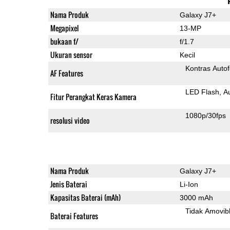
Nama Produk
Galaxy J7+
Megapixel
13-MP
bukaan f/
f/1.7
Ukuran sensor
Kecil
Kontras Auto
AF Features
LED Flash
A
Fitur Perangkat Keras Kamera
1080p/30fps
resolusi video
Nama Produk
Galaxy J7+
Jenis Baterai
Li-Ion
Kapasitas Baterai (mAh)
3000 mAh
Tidak Amovib
Baterai Features