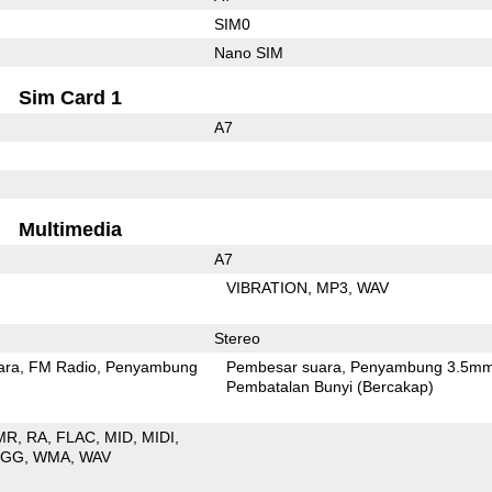
SIM0
Nano SIM
Sim Card 1
A7
Multimedia
A7
VIBRATION
MP3
WAV
Stereo
ara
FM Radio
Penyambung
Pembesar suara
Penyambung 3.5m
Pembatalan Bunyi (Bercakap)
MR
RA
FLAC
MID
MIDI
OGG
WMA
WAV