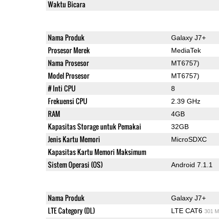
Waktu Bicara
Nama Produk
Galaxy J7+
Prosesor Merek
MediaTek
Nama Prosesor
MT6757)
Model Prosesor
MT6757)
# Inti CPU
8
Frekuensi CPU
2.39 GHz
RAM
4GB
Kapasitas Storage untuk Pemakai
32GB
Jenis Kartu Memori
MicroSDXC
Kapasitas Kartu Memori Maksimum
Sistem Operasi (OS)
Android 7.1.1
Nama Produk
Galaxy J7+
LTE Category (DL)
LTE CAT6
301 M