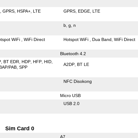
E
GPRS
HSPA+
LTE
GPRS
EDGE
LTE
b
g
n
tspot WiFi
WiFi Direct
Hotspot WiFi
Dua Band
WiFi Direct
Bluetooth 4.2
P
BT EDR
HDP
HFP
HID
A2DP
BT LE
BAP/PAB
SPP
NFC Disokong
Micro USB
USB 2.0
Sim Card 0
A7