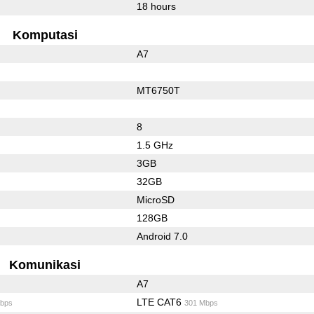
18 hours
Komputasi
A7
MT6750T
8
1.5 GHz
3GB
32GB
MicroSD
128GB
Android 7.0
Komunikasi
A7
LTE CAT6
bps
301 Mbps