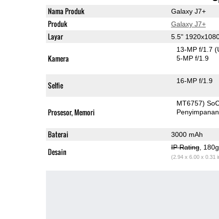
Nama Produk
Galaxy J7+
Produk
Galaxy J7+
Layar
5.5" 1920x10
13-MP f/1.7
(
Kamera
5-MP f/1.9
16-MP f/1.9
Selfie
MT6757) So
Prosesor, Memori
Penyimpana
Baterai
3000 mAh
IP Rating
, 180
Desain
(2.94 x 6.00 x 0.31 