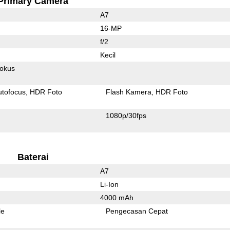
Primary Camera
A7
16-MP
f/2
Kecil
fokus
utofocus
HDR Foto
Flash Kamera
HDR Foto
1080p/30fps
Baterai
A7
Li-Ion
4000 mAh
le
Pengecasan Cepat