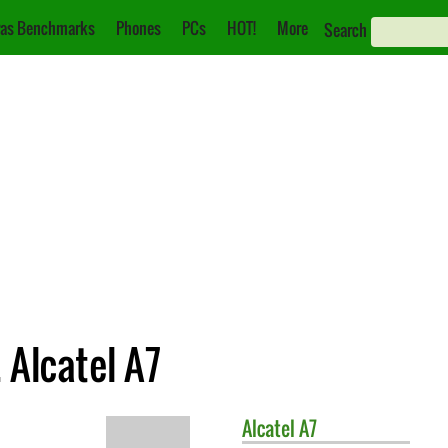
as Benchmarks
Phones
PCs
HOT!
More
Search
 Alcatel A7
Alcatel
A7