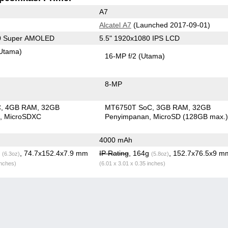
A7
Alcatel A7
(Launched 2017-09-01)
80 Super AMOLED
5.5" 1920x1080 IPS LCD
Utama)
16-MP f/2
(Utama)
8-MP
C
4GB RAM
32GB
MT6750T SoC
3GB RAM
32GB
n
MicroSDXC
Penyimpanan
MicroSD (128GB max.
4000 mAh
g
, 74.7x152.4x7.9 mm
IP Rating
, 164g
, 152.7x76.5x9 m
(6.3oz)
(5.8oz)
inches)
(6.01 x 3.01 x 0.35 inches)