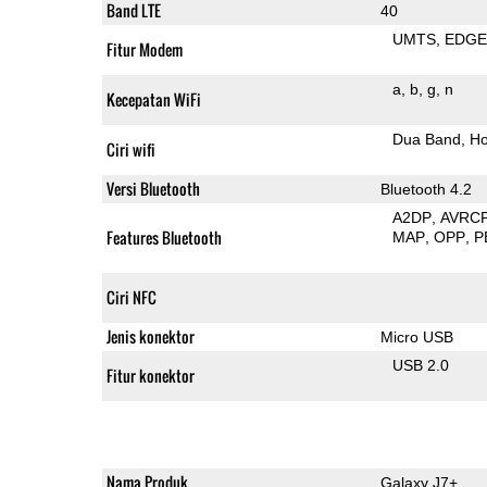
Band LTE
40
UMTS
EDG
Fitur Modem
a
b
g
n
Kecepatan WiFi
Dua Band
Ho
Ciri wifi
Versi Bluetooth
Bluetooth 4.2
A2DP
AVRC
Features Bluetooth
MAP
OPP
P
Ciri NFC
Jenis konektor
Micro USB
USB 2.0
Fitur konektor
Nama Produk
Galaxy J7+