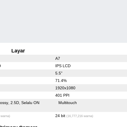
Layar
A7
D
IPS LCD
5.5"
71.4%
1920x1080
401 PPI
lossy
2.5D
Selalu ON
Multitouch
24 bit
 warna)
(16,777,216 warna)