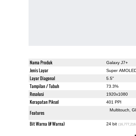
Nama Produk
Galaxy J7+
Jenis Layar
Super AMOLE
Layar Diagonal
5.5"
Tampilan / Tubuh
73.3%
Resolusi
1920x1080
Kerapatan Piksel
401 PPI
Multitouch
G
Features
Bit Warna (# Warna)
24 bit
(16,777,216