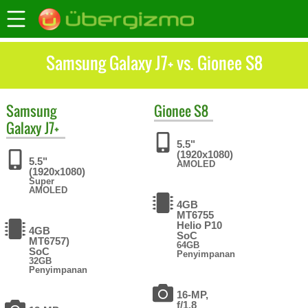
Samsung Galaxy J7+ vs. Gionee S8
Samsung
Gionee
S8
Galaxy J7+
5.5"
(1920x1080)
5.5"
AMOLED
(1920x1080)
Super
AMOLED
4GB
MT6755
Helio P10
4GB
SoC
MT6757)
64GB
SoC
Penyimpanan
32GB
Penyimpanan
16-MP,
f/1.8