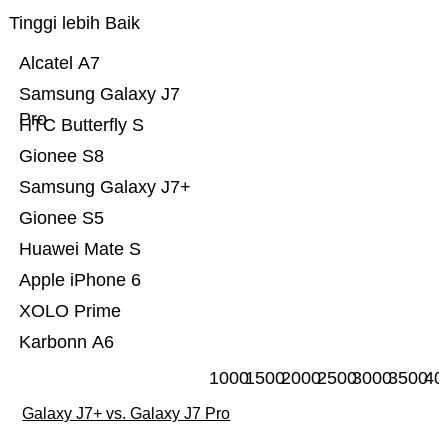
Tinggi lebih Baik
Alcatel A7
Samsung Galaxy J7
Pro
HTC Butterfly S
Gionee S8
Samsung Galaxy J7+
Gionee S5
Huawei Mate S
Apple iPhone 6
XOLO Prime
Karbonn A6
1000
1500
2000
2500
3000
3500
40
Galaxy J7+ vs. Galaxy J7 Pro