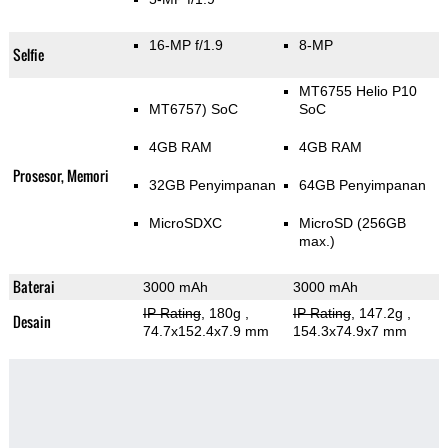
16-MP f/1.9
8-MP
Selfie
MT6755 Helio P10
MT6757) SoC
SoC
4GB RAM
4GB RAM
Prosesor, Memori
32GB Penyimpanan
64GB Penyimpanan
MicroSDXC
MicroSD (256GB
max.)
Baterai
3000 mAh
3000 mAh
IP Rating
, 180g
,
IP Rating
, 147.2g
,
Desain
74.7x152.4x7.9 mm
154.3x74.9x7 mm