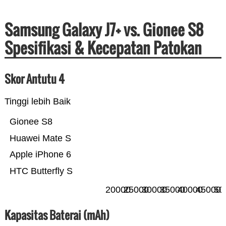
Samsung Galaxy J7+ vs. Gionee S8
Spesifikasi & Kecepatan Patokan
Skor Antutu 4
Tinggi lebih Baik
Gionee S8
Huawei Mate S
Apple iPhone 6
HTC Butterfly S
20000
25000
30000
35000
40000
45000
50
Kapasitas Baterai (mAh)