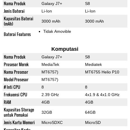
Nama Produk
Galaxy J7+
S8
Jenis Baterai
Li-Ion
Li-Ion
Kapasitas Baterai
3000 mAh
3000 mAh
(mAh)
Tidak Amovible
Baterai Features
Komputasi
Nama Produk
Galaxy J7+
S8
Prosesor Merek
MediaTek
Mediatek
Nama Prosesor
MT6757)
MT6755 Helio P10
Model Prosesor
MT6757)
# Inti CPU
8
8
Frekuensi CPU
2.39 GHz
4x1.9 & 4x1.0 GHz
RAM
4GB
4GB
Kapasitas Storage
32GB
64GB
untuk Pemakai
Jenis Kartu Memori
MicroSDXC
MicroSD
Kapasitas Kartu