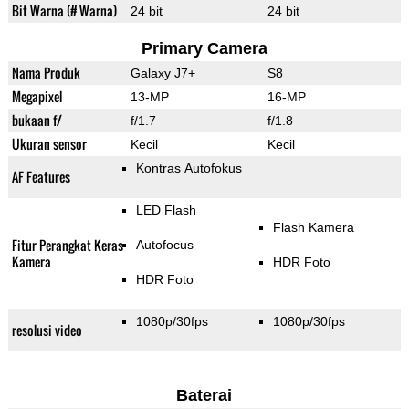
Bit Warna (# Warna)
24 bit
24 bit
Primary Camera
Nama Produk
Galaxy J7+
S8
Megapixel
13-MP
16-MP
bukaan f/
f/1.7
f/1.8
Ukuran sensor
Kecil
Kecil
Kontras Autofokus
AF Features
LED Flash
Flash Kamera
Fitur Perangkat Keras
Autofocus
Kamera
HDR Foto
HDR Foto
1080p/30fps
1080p/30fps
resolusi video
Baterai