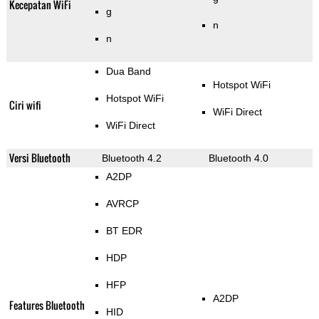
Kecepatan WiFi
g
n
n
Dua Band
Hotspot WiFi
Hotspot WiFi
Ciri wifi
WiFi Direct
WiFi Direct
Versi Bluetooth
Bluetooth 4.2
Bluetooth 4.0
A2DP
AVRCP
BT EDR
HDP
HFP
A2DP
Features Bluetooth
HID