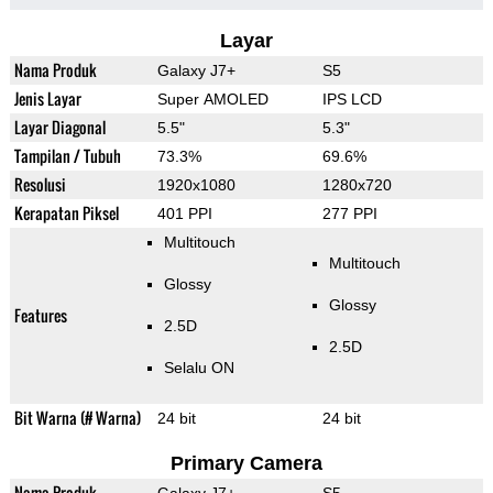
Layar
Nama Produk
Galaxy J7+
S5
Jenis Layar
Super AMOLED
IPS LCD
Layar Diagonal
5.5"
5.3"
Tampilan / Tubuh
73.3%
69.6%
Resolusi
1920x1080
1280x720
Kerapatan Piksel
401 PPI
277 PPI
Multitouch
Multitouch
Glossy
Glossy
Features
2.5D
2.5D
Selalu ON
Bit Warna (# Warna)
24 bit
24 bit
Primary Camera
Nama Produk