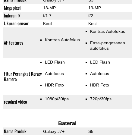
Galaxy J7+
S5
Megapixel
13-MP
13-MP
bukaan f/
f/1.7
f/2
Ukuran sensor
Kecil
Kecil
Kontras Autofokus
Kontras Autofokus
AF Features
Fasa-pengesanan
autofokus
LED Flash
LED Flash
Fitur Perangkat Keras
Autofocus
Autofocus
Kamera
HDR Foto
HDR Foto
1080p/30fps
720p/30fps
resolusi video
Baterai
Nama Produk
Galaxy J7+
S5