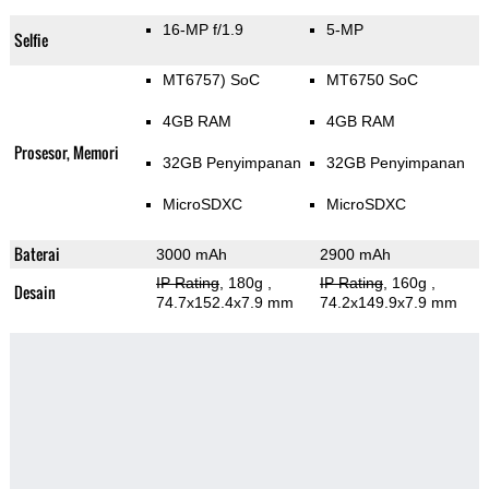
16-MP f/1.9
5-MP
Selfie
MT6757) SoC
MT6750 SoC
4GB RAM
4GB RAM
Prosesor, Memori
32GB Penyimpanan
32GB Penyimpanan
MicroSDXC
MicroSDXC
Baterai
3000 mAh
2900 mAh
IP Rating
, 180g
,
IP Rating
, 160g
,
Desain
74.7x152.4x7.9 mm
74.2x149.9x7.9 mm