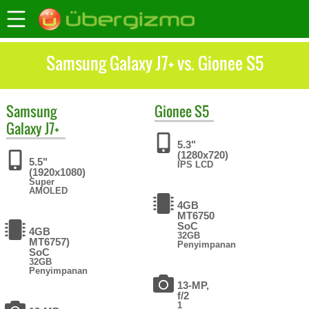
Samsung Galaxy J7+ vs. Gionee S5
Samsung
Gionee
S5
Galaxy J7+
5.3"
(1280x720)
5.5"
IPS LCD
(1920x1080)
Super
AMOLED
4GB
MT6750
SoC
4GB
32GB
MT6757)
Penyimpanan
SoC
32GB
Penyimpanan
13-MP,
f/2
1