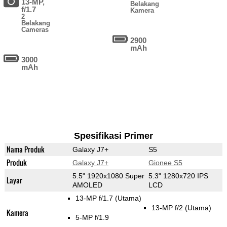
13-MP,
Belakang
f/1.7
Kamera
2
Belakang
Cameras
2900
mAh
3000
mAh
Spesifikasi Primer
Nama Produk
Galaxy J7+
S5
Produk
Galaxy J7+
Gionee S5
5.5" 1920x1080 Super
5.3" 1280x720 IPS
Layar
AMOLED
LCD
13-MP f/1.7
(Utama)
13-MP f/2
(Utama)
Kamera
5-MP f/1.9