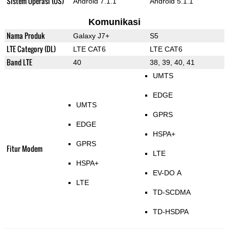
Sistem Operasi (OS)
Android 7.1.1
Android 5.1.1
Komunikasi
Nama Produk
Galaxy J7+
S5
LTE Category (DL)
LTE CAT6
LTE CAT6
Band LTE
40
38, 39, 40, 41
UMTS
EDGE
UMTS
GPRS
EDGE
HSPA+
GPRS
Fitur Modem
LTE
HSPA+
EV-DO A
LTE
TD-SCDMA
TD-HSDPA