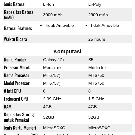
Jenis Baterai
Li-Ion
Li-Poly
Kapasitas Baterai
3000 mAh
2900 mAh
(mAh)
Tidak Amovible
Tidak Amovible
Baterai Features
Waktu Bicara
25 hours
Komputasi
Nama Produk
Galaxy J7+
S5
Prosesor Merek
MediaTek
MediaTek
Nama Prosesor
MT6757)
MT6750
Model Prosesor
MT6757)
MT6750
# Inti CPU
8
8
Frekuensi CPU
2.39 GHz
1.5 GHz
RAM
4GB
4GB
Kapasitas Storage
32GB
32GB
untuk Pemakai
Jenis Kartu Memori
MicroSDXC
MicroSDXC