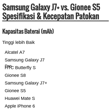
Samsung Galaxy J7+ vs. Gionee S5
Spesifikasi & Kecepatan Patokan
Kapasitas Baterai (mAh)
Tinggi lebih Baik
Alcatel A7
Samsung Galaxy J7
Pro
HTC Butterfly S
Gionee S8
Samsung Galaxy J7+
Gionee S5
Huawei Mate S
Apple iPhone 6