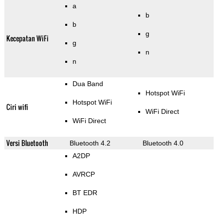
a
b
b
g
Kecepatan WiFi
g
n
n
Dua Band
Hotspot WiFi
Hotspot WiFi
Ciri wifi
WiFi Direct
WiFi Direct
Versi Bluetooth
Bluetooth 4.2
Bluetooth 4.0
A2DP
AVRCP
BT EDR
HDP