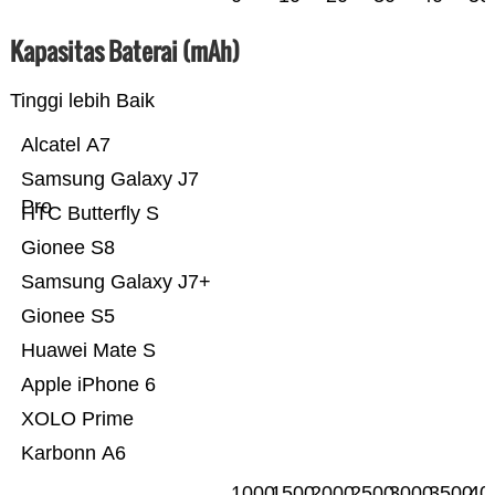
Kapasitas Baterai (mAh)
Tinggi lebih Baik
Alcatel A7
Samsung Galaxy J7
Pro
HTC Butterfly S
Gionee S8
Samsung Galaxy J7+
Gionee S5
Huawei Mate S
Apple iPhone 6
XOLO Prime
Karbonn A6
1000
1500
2000
2500
3000
3500
40