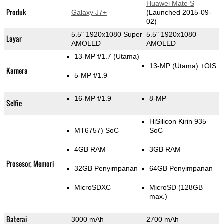
Huawei Mate S
Produk
Galaxy J7+
(Launched 2015-09-
02)
5.5" 1920x1080 Super
5.5" 1920x1080
Layar
AMOLED
AMOLED
13-MP f/1.7
(Utama)
13-MP
(Utama)
+OIS
Kamera
5-MP f/1.9
16-MP f/1.9
8-MP
Selfie
HiSilicon Kirin 935
MT6757) SoC
SoC
4GB RAM
3GB RAM
Prosesor, Memori
32GB Penyimpanan
64GB Penyimpanan
MicroSDXC
MicroSD (128GB
max.)
Baterai
3000 mAh
2700 mAh