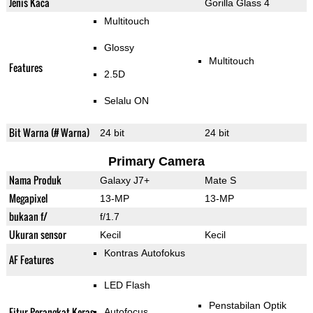
Jenis Kaca
Gorilla Glass 4
Multitouch
Glossy
Multitouch
Features
2.5D
Selalu ON
Bit Warna (# Warna)
24 bit
24 bit
Primary Camera
Nama Produk
Galaxy J7+
Mate S
Megapixel
13-MP
13-MP
bukaan f/
f/1.7
Ukuran sensor
Kecil
Kecil
Kontras Autofokus
AF Features
LED Flash
Penstabilan Optik
Fitur Perangkat Keras
Autofocus