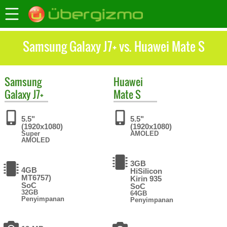
Samsung Galaxy J7+ vs. Huawei Mate S
Samsung
Huawei
Galaxy J7+
Mate S
5.5"
5.5"
(1920x1080)
(1920x1080)
Super
AMOLED
AMOLED
3GB
4GB
HiSilicon
MT6757)
Kirin 935
SoC
SoC
32GB
64GB
Penyimpanan
Penyimpanan