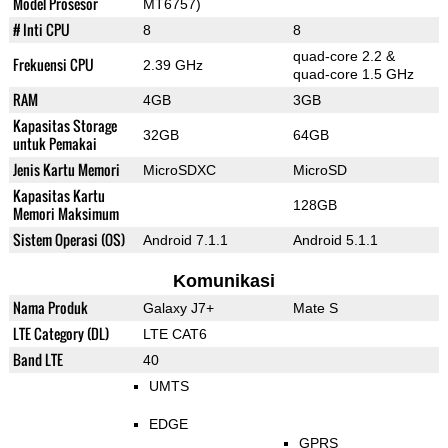
Model Prosesor
MT6757)
# Inti CPU
8
8
quad-core 2.2 &
Frekuensi CPU
2.39 GHz
quad-core 1.5 GHz
RAM
4GB
3GB
Kapasitas Storage
32GB
64GB
untuk Pemakai
Jenis Kartu Memori
MicroSDXC
MicroSD
Kapasitas Kartu
128GB
Memori Maksimum
Sistem Operasi (OS)
Android 7.1.1
Android 5.1.1
Komunikasi
Nama Produk
Galaxy J7+
Mate S
LTE Category (DL)
LTE CAT6
Band LTE
40
UMTS
EDGE
GPRS