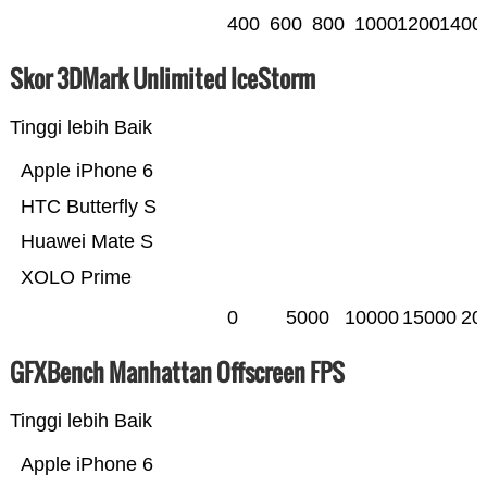
400
600
800
1000
1200
1400
Skor 3DMark Unlimited IceStorm
Tinggi lebih Baik
Apple iPhone 6
HTC Butterfly S
Huawei Mate S
XOLO Prime
0
5000
10000
15000
20
GFXBench Manhattan Offscreen FPS
Tinggi lebih Baik
Apple iPhone 6