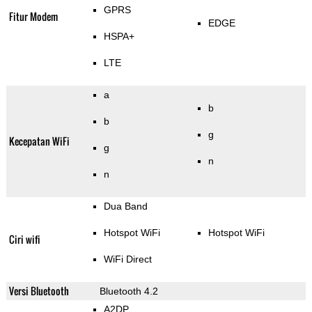
GPRS
Fitur Modem
EDGE
HSPA+
LTE
a
b
b
g
Kecepatan WiFi
g
n
n
Dua Band
Hotspot WiFi
Hotspot WiFi
Ciri wifi
WiFi Direct
Versi Bluetooth
Bluetooth 4.2
A2DP