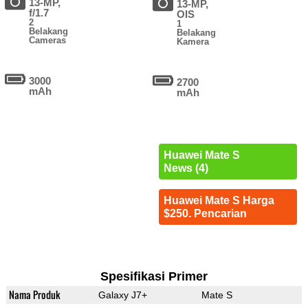
13-MP,
13-MP,
f/1.7
OIS
2
1
Belakang
Belakang
Cameras
Kamera
3000
2700
mAh
mAh
Huawei Mate S
News (4)
Huawei Mate S Harga
$250. Pencarian
Spesifikasi Primer
Nama Produk
Galaxy J7+
Mate S