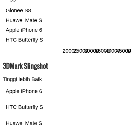
Gionee S8
Huawei Mate S
Apple iPhone 6
HTC Butterfly S
20000
25000
30000
35000
40000
45000
50
3DMark Slingshot
Tinggi lebih Baik
Apple iPhone 6
HTC Butterfly S
Huawei Mate S