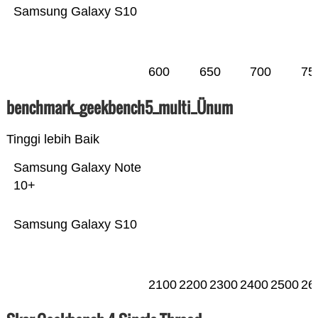
Samsung Galaxy S10
600
650
700
75
benchmark_geekbench5_multi_Ünum
Tinggi lebih Baik
Samsung Galaxy Note
10+
Samsung Galaxy S10
2100
2200
2300
2400
2500
26