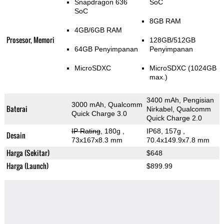
Snapdragon 636
SoC
SoC
8GB RAM
4GB/6GB RAM
Prosesor, Memori
128GB/512GB
64GB Penyimpanan
Penyimpanan
MicroSDXC
MicroSDXC (1024GB
max.)
3400 mAh, Pengisian
3000 mAh, Qualcomm
Baterai
Nirkabel, Qualcomm
Quick Charge 3.0
Quick Charge 2.0
IP Rating
, 180g
,
IP68, 157g
,
Desain
73x167x8.3 mm
70.4x149.9x7.8 mm
Harga (Sekitar)
$648
Harga (Launch)
$899.99