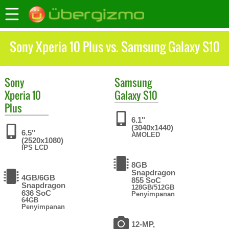
Sony Xperia 10 Plus vs. Samsung Galaxy S10
Sony
Samsung
Xperia 10
Galaxy S10
Plus
6.1"
(3040x1440)
6.5"
AMOLED
(2520x1080)
IPS LCD
8GB
Snapdragon
4GB/6GB
855 SoC
Snapdragon
128GB/512GB
636 SoC
Penyimpanan
64GB
Penyimpanan
12-MP,