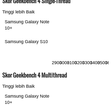
Skor Geekbench 4 Single-Thread
Tinggi lebih Baik
Samsung Galaxy Note
10+
Samsung Galaxy S10
2900
3000
3100
3200
3300
3400
3500
36
Skor Geekbench 4 Multithread
Tinggi lebih Baik
Samsung Galaxy Note
10+