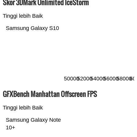
Skor 3DMark Unlimited IceStorm
Tinggi lebih Baik
Samsung Galaxy S10
50000
52000
54000
56000
58000
60
GFXBench Manhattan Offscreen FPS
Tinggi lebih Baik
Samsung Galaxy Note
10+