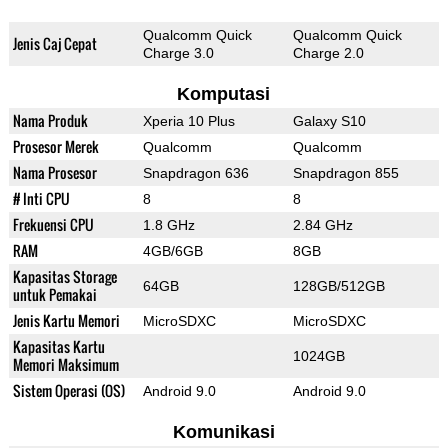
Qualcomm Quick
Qualcomm Quick
Jenis Caj Cepat
Charge 3.0
Charge 2.0
Komputasi
Nama Produk
Xperia 10 Plus
Galaxy S10
Prosesor Merek
Qualcomm
Qualcomm
Nama Prosesor
Snapdragon 636
Snapdragon 855
# Inti CPU
8
8
Frekuensi CPU
1.8 GHz
2.84 GHz
RAM
4GB/6GB
8GB
Kapasitas Storage
64GB
128GB/512GB
untuk Pemakai
Jenis Kartu Memori
MicroSDXC
MicroSDXC
Kapasitas Kartu
1024GB
Memori Maksimum
Sistem Operasi (OS)
Android 9.0
Android 9.0
Komunikasi