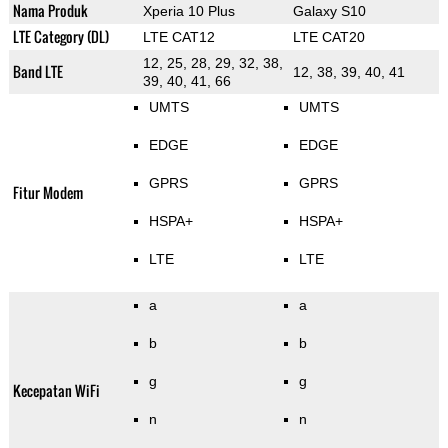
Nama Produk
Xperia 10 Plus
Galaxy S10
LTE Category (DL)
LTE CAT12
LTE CAT20
12, 25, 28, 29, 32, 38,
Band LTE
12, 38, 39, 40, 41
39, 40, 41, 66
UMTS
UMTS
EDGE
EDGE
GPRS
GPRS
Fitur Modem
HSPA+
HSPA+
LTE
LTE
a
a
b
b
g
g
Kecepatan WiFi
n
n