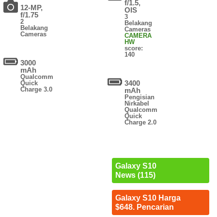
f/1.5,
12-MP,
OIS
f/1.75
3
2
Belakang
Belakang
Cameras
Cameras
CAMERA
HW
score:
140
3000
mAh
Qualcomm
3400
Quick
Charge 3.0
mAh
Pengisian
Nirkabel
Qualcomm
Quick
Charge 2.0
Galaxy S10
News (115)
Galaxy S10 Harga
$648. Pencarian