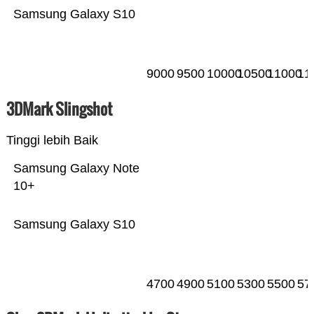
Samsung Galaxy S10
9000
9500
10000
10500
11000
11
3DMark Slingshot
Tinggi lebih Baik
Samsung Galaxy Note
10+
Samsung Galaxy S10
4700
4900
5100
5300
5500
57