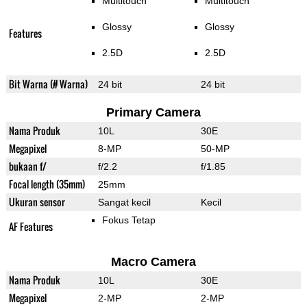
Multitouch
Multitouch
Glossy
Glossy
Features
2.5D
2.5D
Bit Warna (# Warna)
24 bit
24 bit
Primary Camera
Nama Produk
10L
30E
Megapixel
8-MP
50-MP
bukaan f/
f/2.2
f/1.85
Focal length (35mm)
25mm
Ukuran sensor
Sangat kecil
Kecil
Fokus Tetap
AF Features
Macro Camera
Nama Produk
10L
30E
Megapixel
2-MP
2-MP