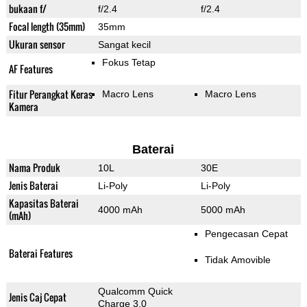
bukaan f/
f/2.4
f/2.4
Focal length (35mm)
35mm
Ukuran sensor
Sangat kecil
Fokus Tetap
AF Features
Fitur Perangkat Keras
Macro Lens
Macro Lens
Kamera
Baterai
Nama Produk
10L
30E
Jenis Baterai
Li-Poly
Li-Poly
Kapasitas Baterai
4000 mAh
5000 mAh
(mAh)
Pengecasan Cepat
Baterai Features
Tidak Amovible
Qualcomm Quick
Jenis Caj Cepat
Charge 3.0