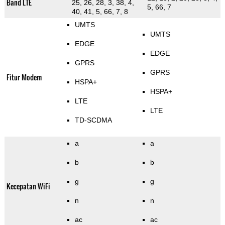
Band LTE
25, 26, 28, 3, 38, 4,
5, 66, 7
40, 41, 5, 66, 7, 8
UMTS
UMTS
EDGE
EDGE
GPRS
GPRS
Fitur Modem
HSPA+
HSPA+
LTE
LTE
TD-SCDMA
a
a
b
b
g
g
Kecepatan WiFi
n
n
ac
ac