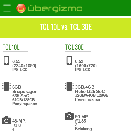
TCL 10L vs. TCL 30E
TCL
10L
TCL
30E
6.53"
6.52"
(2340x1080)
(1600x720)
IPS LCD
IPS LCD
6GB
3GB/4GB
Snapdragon
Helio G25 SoC
665 SoC
32GB/64GB/128GB
Penyimpanan
64GB/128GB
Penyimpanan
50-MP,
48-MP,
f/1.85
f/1.8
2
Belakang
4