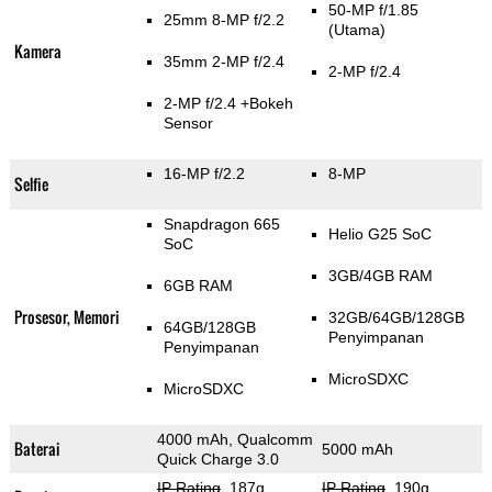
50-MP f/1.85
25mm 8-MP f/2.2
(Utama)
Kamera
35mm 2-MP f/2.4
2-MP f/2.4
2-MP f/2.4
+Bokeh
Sensor
16-MP f/2.2
8-MP
Selfie
Snapdragon 665
Helio G25 SoC
SoC
3GB/4GB RAM
6GB RAM
Prosesor, Memori
32GB/64GB/128GB
64GB/128GB
Penyimpanan
Penyimpanan
MicroSDXC
MicroSDXC
4000 mAh, Qualcomm
Baterai
5000 mAh
Quick Charge 3.0
IP Rating
, 187g
,
IP Rating
, 190g
,