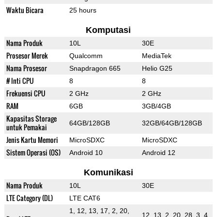
Waktu Bicara
25 hours
Komputasi
Nama Produk
10L
30E
Prosesor Merek
Qualcomm
MediaTek
Nama Prosesor
Snapdragon 665
Helio G25
# Inti CPU
8
8
Frekuensi CPU
2 GHz
2 GHz
RAM
6GB
3GB/4GB
Kapasitas Storage
64GB/128GB
32GB/64GB/128GB
untuk Pemakai
Jenis Kartu Memori
MicroSDXC
MicroSDXC
Sistem Operasi (OS)
Android 10
Android 12
Komunikasi
Nama Produk
10L
30E
LTE Category (DL)
LTE CAT6
1, 12, 13, 17, 2, 20,
12, 13, 2, 20, 28, 3, 4,