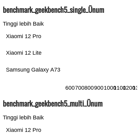
benchmark_geekbench5_single_Ünum
Tinggi lebih Baik
Xiaomi 12 Pro
Xiaomi 12 Lite
Samsung Galaxy A73
600
700
800
900
1000
1100
1200
13
benchmark_geekbench5_multi_Ünum
Tinggi lebih Baik
Xiaomi 12 Pro