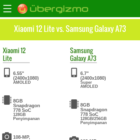
Xiaomi 12 Lite vs. Samsung Galaxy A73
Xiaomi
12
Samsung
Lite
Galaxy A73
6.55"
6.7"
(2400x1080)
(2400x1080)
AMOLED
Super
AMOLED
8GB
8GB
Snapdragon
Snapdragon
778 SoC
778 SoC
128GB
Penyimpanan
128GB/256GB
Penyimpanan
108-MP,