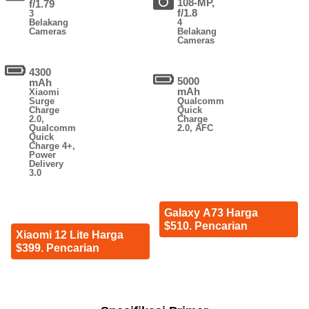
108-MP,
f/1.79
f/1.8
3
Belakang
4
Cameras
Belakang
Cameras
4300
5000
mAh
mAh
Xiaomi
Surge
Qualcomm
Charge
Quick
2.0,
Charge
Qualcomm
2.0, AFC
Quick
Charge 4+,
Power
Delivery
3.0
Galaxy A73 Harga
$510. Pencarian
Xiaomi 12 Lite Harga
$399. Pencarian