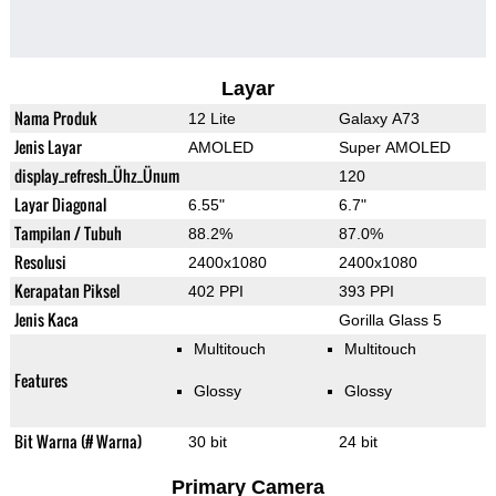
Layar
Nama Produk
12 Lite
Galaxy A73
Jenis Layar
AMOLED
Super AMOLED
display_refresh_Ühz_Ünum
120
Layar Diagonal
6.55"
6.7"
Tampilan / Tubuh
88.2%
87.0%
Resolusi
2400x1080
2400x1080
Kerapatan Piksel
402 PPI
393 PPI
Jenis Kaca
Gorilla Glass 5
Multitouch
Multitouch
Features
Glossy
Glossy
Bit Warna (# Warna)
30 bit
24 bit
Primary Camera