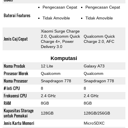
Pengecasan Cepat
Pengecasan Cepat
Baterai Features
Tidak Amovible
Tidak Amovible
Xiaomi Surge Charge
2.0, Qualcomm Quick
Qualcomm Quick
Jenis Caj Cepat
Charge 4+, Power
Charge 2.0, AFC
Delivery 3.0
Komputasi
Nama Produk
12 Lite
Galaxy A73
Prosesor Merek
Qualcomm
Qualcomm
Nama Prosesor
Snapdragon 778
Snapdragon 778
# Inti CPU
8
8
Frekuensi CPU
2.4 GHz
2.4 GHz
RAM
8GB
8GB
Kapasitas Storage
128GB
128GB/256GB
untuk Pemakai
Jenis Kartu Memori
MicroSDXC