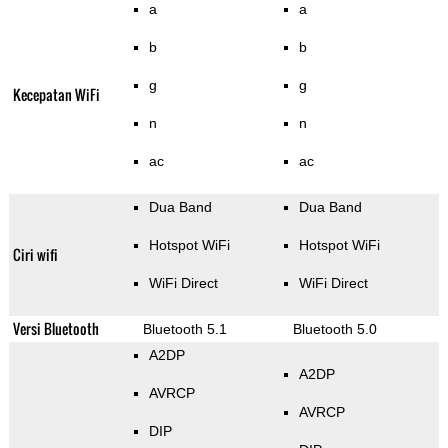
a
a
b
b
g
g
Kecepatan WiFi
n
n
ac
ac
Dua Band
Dua Band
Hotspot WiFi
Hotspot WiFi
Ciri wifi
WiFi Direct
WiFi Direct
Versi Bluetooth
Bluetooth 5.1
Bluetooth 5.0
A2DP
A2DP
AVRCP
AVRCP
DIP