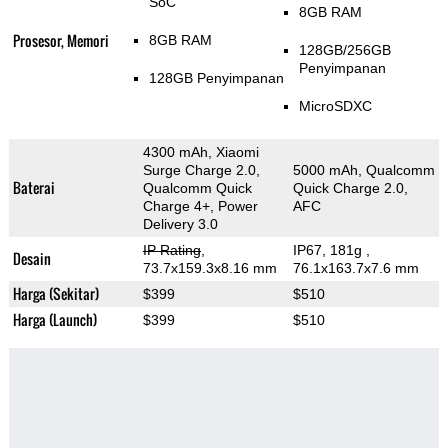
SoC
8GB RAM
Prosesor, Memori
8GB RAM
128GB/256GB
Penyimpanan
128GB Penyimpanan
MicroSDXC
4300 mAh, Xiaomi
Surge Charge 2.0,
5000 mAh, Qualcomm
Baterai
Qualcomm Quick
Quick Charge 2.0,
Charge 4+, Power
AFC
Delivery 3.0
IP Rating
,
IP67, 181g
,
Desain
73.7x159.3x8.16 mm
76.1x163.7x7.6 mm
Harga (Sekitar)
$399
$510
Harga (Launch)
$399
$510