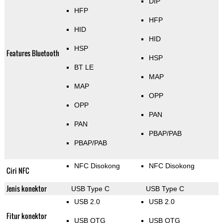
DIP
HFP
HFP
HID
HID
HSP
Features Bluetooth
HSP
BT LE
MAP
MAP
OPP
OPP
PAN
PAN
PBAP/PAB
PBAP/PAB
NFC Disokong
NFC Disokong
Ciri NFC
Jenis konektor
USB Type C
USB Type C
USB 2.0
USB 2.0
Fitur konektor
USB OTG
USB OTG