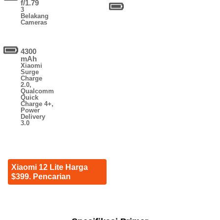
f/1.79
3
Belakang
Cameras
4300
mAh
Xiaomi
Surge
Charge
2.0,
Qualcomm
Quick
Charge 4+,
Power
Delivery
3.0
Xiaomi 12 Lite Harga
$399. Pencarian