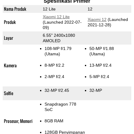
Spesifikasi Primer
Nama Produk
12 Lite
12
Xiaomi 12 Lite
Xiaomi 12
(Launched
Produk
(Launched 2022-07-
2021-12-28)
09)
6.55" 2400x1080
Layar
AMOLED
108-MP f/1.79
50-MP f/1.88
(Utama)
(Utama)
Kamera
8-MP f/2.2
13-MP f/2.4
2-MP f/2.4
5-MP f/2.4
32-MP f/2.45
32-MP
Selfie
Snapdragon 778
SoC
Prosesor, Memori
8GB RAM
128GB Penyimpanan