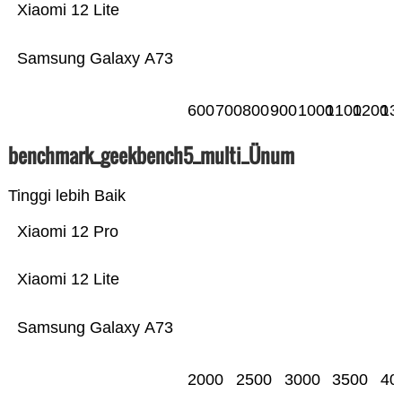
Xiaomi 12 Lite
Samsung Galaxy A73
600
700
800
900
1000
1100
1200
13
benchmark_geekbench5_multi_Ünum
Tinggi lebih Baik
Xiaomi 12 Pro
Xiaomi 12 Lite
Samsung Galaxy A73
2000
2500
3000
3500
40