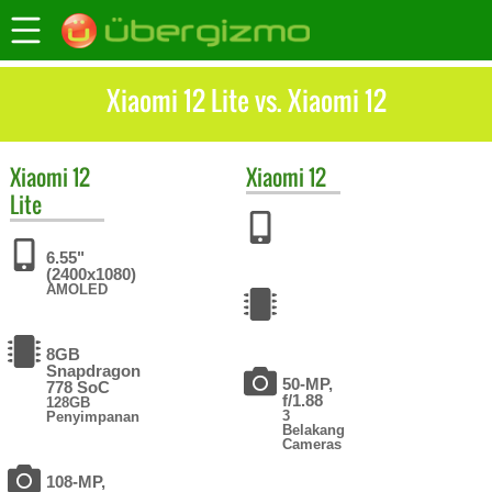
Xiaomi 12 Lite vs. Xiaomi 12
Xiaomi
12
Xiaomi
12
Lite
6.55"
(2400x1080)
AMOLED
8GB
Snapdragon
50-MP,
778 SoC
f/1.88
128GB
3
Penyimpanan
Belakang
Cameras
108-MP,