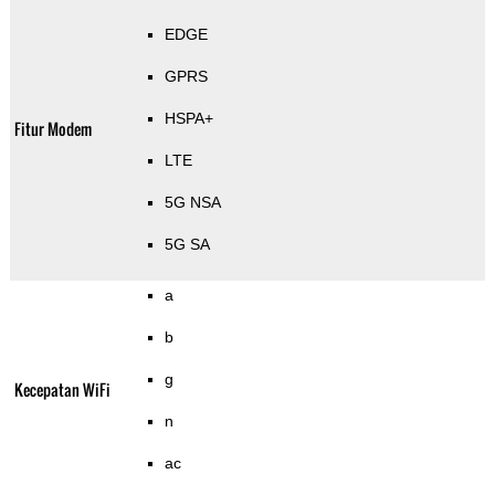
EDGE
GPRS
HSPA+
Fitur Modem
LTE
5G NSA
5G SA
a
b
g
Kecepatan WiFi
n
ac