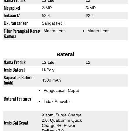
Nama Produk
12 Lite
12
Megapixel
2-MP
5-MP
bukaan f/
f/2.4
f/2.4
Ukuran sensor
Sangat kecil
Fitur Perangkat Keras
Macro Lens
Macro Lens
Kamera
Baterai
Nama Produk
12 Lite
12
Jenis Baterai
Li-Poly
Kapasitas Baterai
4300 mAh
(mAh)
Pengecasan Cepat
Baterai Features
Tidak Amovible
Xiaomi Surge Charge
2.0, Qualcomm Quick
Jenis Caj Cepat
Charge 4+, Power
Delivery 3.0