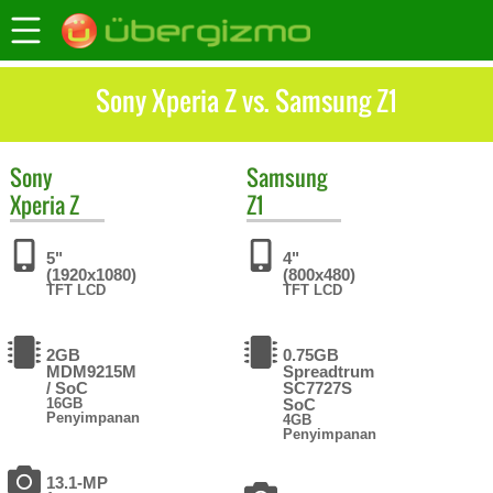
Sony Xperia Z vs. Samsung Z1
Sony
Samsung
Xperia Z
Z1
5"
4"
(1920x1080)
(800x480)
TFT LCD
TFT LCD
2GB
0.75GB
MDM9215M
Spreadtrum
/ SoC
SC7727S
16GB
SoC
Penyimpanan
4GB
Penyimpanan
13.1-MP