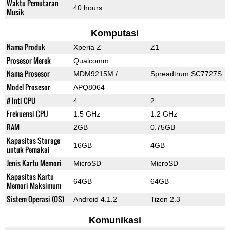
Waktu Pemutaran
40 hours
Musik
Komputasi
Nama Produk
Xperia Z
Z1
Prosesor Merek
Qualcomm
Nama Prosesor
MDM9215M /
Spreadtrum SC7727S
Model Prosesor
APQ8064
# Inti CPU
4
2
Frekuensi CPU
1.5 GHz
1.2 GHz
RAM
2GB
0.75GB
Kapasitas Storage
16GB
4GB
untuk Pemakai
Jenis Kartu Memori
MicroSD
MicroSD
Kapasitas Kartu
64GB
64GB
Memori Maksimum
Sistem Operasi (OS)
Android 4.1.2
Tizen 2.3
Komunikasi