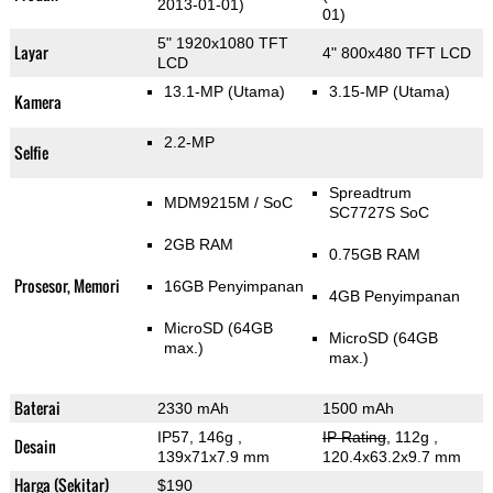
2013-01-01)
01)
5" 1920x1080 TFT
Layar
4" 800x480 TFT LCD
LCD
13.1-MP
(Utama)
3.15-MP
(Utama)
Kamera
2.2-MP
Selfie
Spreadtrum
MDM9215M / SoC
SC7727S SoC
2GB RAM
0.75GB RAM
Prosesor, Memori
16GB Penyimpanan
4GB Penyimpanan
MicroSD (64GB
MicroSD (64GB
max.)
max.)
Baterai
2330 mAh
1500 mAh
IP57, 146g
,
IP Rating
, 112g
,
Desain
139x71x7.9 mm
120.4x63.2x9.7 mm
Harga (Sekitar)
$190