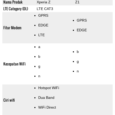
Nama Produk
Xperia Z
Z1
LTE Category (DL)
LTE CAT3
GPRS
GPRS
EDGE
Fitur Modem
EDGE
LTE
a
b
b
g
Kecepatan WiFi
g
n
n
Hotspot WiFi
Dua Band
Ciri wifi
WiFi Direct